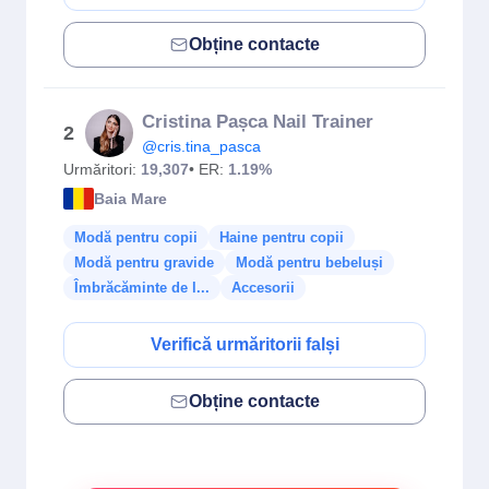
Obține contacte
Cristina Pașca Nail Trainer
2
@cris.tina_pasca
Urmăritori:
19,307
• ER:
1.19%
Baia Mare
Modă pentru copii
Haine pentru copii
Modă pentru gravide
Modă pentru bebeluși
Îmbrăcăminte de l...
Accesorii
Verifică urmăritorii falși
Obține contacte