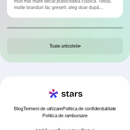
mult mai mare decât publicitatea clasică. Totuși,
multe branduri fac greșeli: aleg doar după
numărul de urmăritori, ignoră engagementul, nu
verifică publicul și colaborează fără contract. Am
adunat TOP-10 greșeli frecvente și soluțiile
pentru a le evita.
Toate articolele
Blog
Termeni de utilizare
Politica de confidențialitate
Politica de rambursare