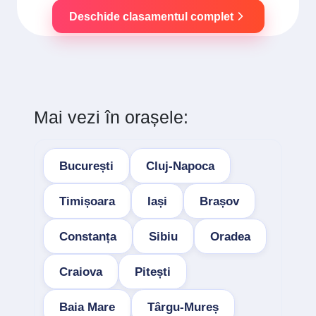
Deschide clasamentul complet
Mai vezi în orașele:
București
Cluj-Napoca
Timișoara
Iași
Brașov
Constanța
Sibiu
Oradea
Craiova
Pitești
Baia Mare
Târgu-Mureș