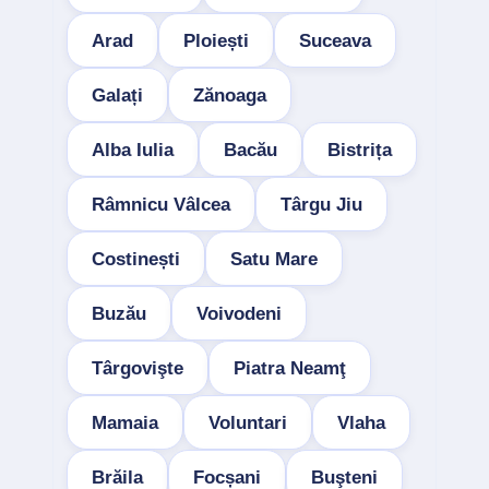
Arad
Ploiești
Suceava
Galați
Zănoaga
Alba Iulia
Bacău
Bistrița
Râmnicu Vâlcea
Târgu Jiu
Costinești
Satu Mare
Buzău
Voivodeni
Târgovişte
Piatra Neamţ
Mamaia
Voluntari
Vlaha
Brăila
Focșani
Buşteni