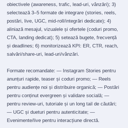
obiectivele (awareness, trafic, lead‑uri, vânzări); 3)
selectează 3–5 formate de integrare (stories, reels,
postări, live, UGC, mid‑roll/integrări dedicate); 4)
aliniază mesajul, vizualele și ofertele (coduri promo,
CTA, landing dedicat); 5) setează bugete, frecvență
și deadlines; 6) monitorizează KPI: ER, CTR, reach,
salvări/share‑uri, lead‑uri/vânzări.
Formate recomandate: — Instagram Stories pentru
anunțuri rapide, teaser și coduri promo; — Reels
pentru audiențe noi și distribuire organică; — Postări
pentru conținut evergreen și validare socială; —
pentru review‑uri, tutoriale și un long tail de căutări;
— UGC și dueturi pentru autenticitate; —
Evenimente/live pentru interacțiune directă.