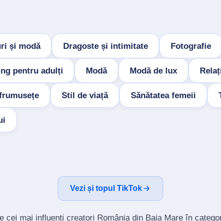
uri și modă
Dragoste și intimitate
Fotografie
ng pentru adulți
Modă
Modă de lux
Relaț
e frumusețe
Stil de viață
Sănătatea femeii
ui
Vezi și topul TikTok
e cei mai influenți creatori România din Baia Mare în categ