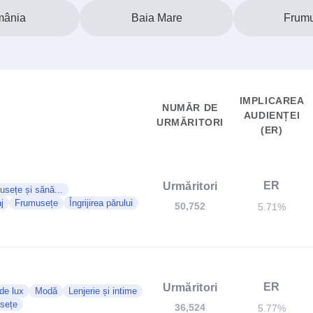
ânia
Baia Mare
Frum
IMPLICAREA
NUMĂR DE
AUDIENȚEI
URMĂRITORI
(ER)
ER
Urmăritori
sețe și sănă...
j
Frumusețe
Îngrijirea părului
50,752
5.71%
ER
Urmăritori
de lux
Modă
Lenjerie și intime
sețe
36,524
5.77%