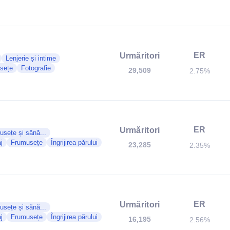
ER
Urmăritori
Lenjerie și intime
sețe
Fotografie
29,509
2.75%
ER
Urmăritori
sețe și sănă...
j
Frumusețe
Îngrijirea părului
23,285
2.35%
ER
Urmăritori
sețe și sănă...
j
Frumusețe
Îngrijirea părului
16,195
2.56%