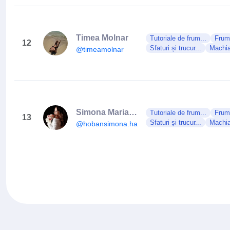
Timea Molnar
Tutoriale de frum...
Frumu
12
Sfaturi și trucur...
Machia
@timeamolnar
Simona Maria Hoban
Tutoriale de frum...
Frumu
13
Sfaturi și trucur...
Machia
@hobansimona.hairdresser