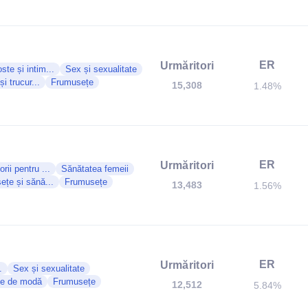
ER
Urmăritori
ste și intim...
Sex și sexualitate
și trucur...
Frumusețe
15,308
1.48%
ER
Urmăritori
orii pentru ...
Sănătatea femeii
țe și sănă...
Frumusețe
13,483
1.56%
ER
Urmăritori
.
Sex și sexualitate
țe de modă
Frumusețe
12,512
5.84%