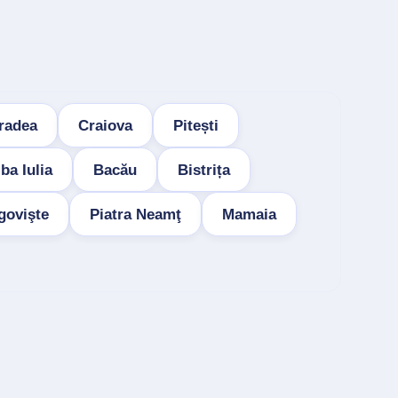
radea
Craiova
Pitești
ba Iulia
Bacău
Bistrița
govişte
Piatra Neamţ
Mamaia