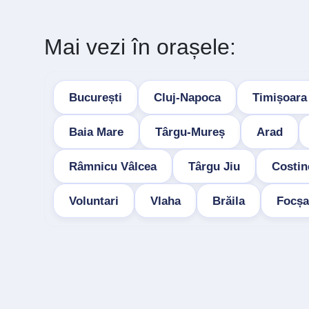
Mai vezi în orașele:
București
Cluj-Napoca
Timișoara
Baia Mare
Târgu-Mureș
Arad
Râmnicu Vâlcea
Târgu Jiu
Costin
Voluntari
Vlaha
Brăila
Focșa