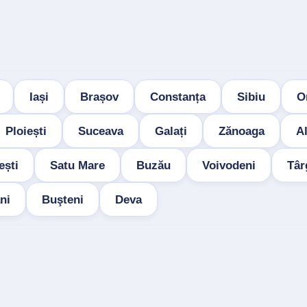
Iași
Brașov
Constanța
Sibiu
O
Ploiești
Suceava
Galați
Zănoaga
Al
ești
Satu Mare
Buzău
Voivodeni
Târ
ni
Buşteni
Deva