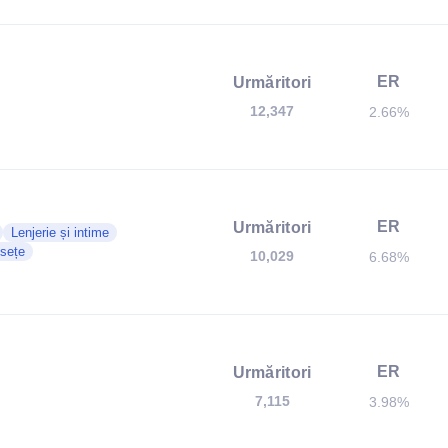
ER
Urmăritori
12,347
2.66%
ER
Urmăritori
Lenjerie și intime
sețe
10,029
6.68%
ER
Urmăritori
7,115
3.98%