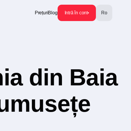
Prețuri
Blog
Intră în cont
Ro
ia din Baia
rumusețe