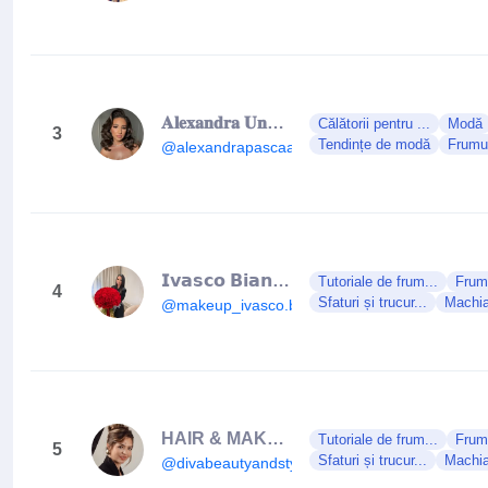
𝐀𝐥𝐞𝐱𝐚𝐧𝐝𝐫𝐚 𝐔𝐧𝐠𝐮𝐫
Călătorii pentru ...
Modă
3
Tendințe de modă
Frumu
@alexandrapascaa
𝗜𝘃𝗮𝘀𝗰𝗼 𝗕𝗶𝗮𝗻𝗰𝗮 𝗔𝗺𝗮𝗹𝗶𝗮 𝗠𝗮𝗸𝗲𝘂𝗽 𝗔𝗿𝘁𝗶𝘀𝘁 💄
Tutoriale de frum...
Frumu
4
Sfaturi și trucur...
Machia
@makeup_ivasco.biancaamalia
HAIR & MAKEUP by SIMONA
Tutoriale de frum...
Frumu
5
Sfaturi și trucur...
Machia
@divabeautyandstyle