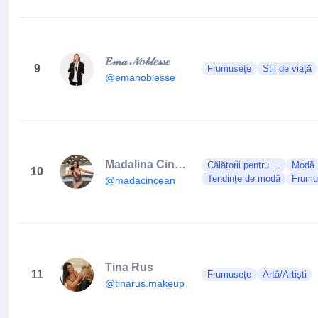
𝐸𝓂𝒶 𝒩𝑜𝒷𝓁𝑒𝓈𝓈𝑒
9
Frumusețe
Stil de viață
@emanoblesse
Madalina Cincean
Călătorii pentru ...
Modă
10
Tendințe de modă
Frumu
@madacincean
Tina Rus
11
Frumusețe
Artă/Artiști
@tinarus.makeup