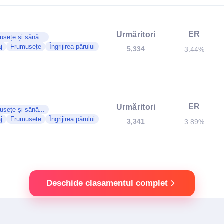
ER
Urmăritori
sețe și sănă...
j
Frumusețe
Îngrijirea părului
5,334
3.44%
ER
Urmăritori
sețe și sănă...
j
Frumusețe
Îngrijirea părului
3,341
3.89%
Deschide clasamentul complet