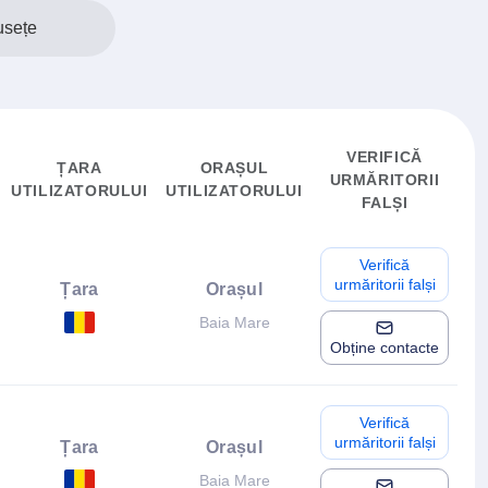
usețe
VERIFICĂ
ȚARA
ORAȘUL
URMĂRITORII
UTILIZATORULUI
UTILIZATORULUI
FALȘI
Verifică
urmăritorii falși
Țara
Orașul
Baia Mare
Obține contacte
Verifică
urmăritorii falși
Țara
Orașul
Baia Mare