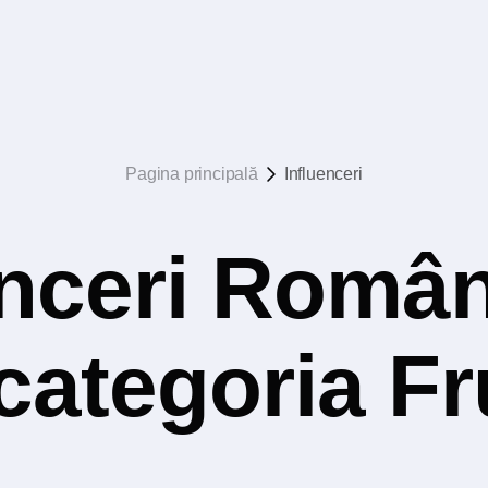
Pagina principală
Influenceri
nceri Român
 categoria F