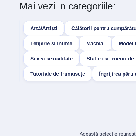
Mai vezi in categoriile:
Artă/Artiști
Călătorii pentru cumpărăt
Lenjerie și intime
Machiaj
Modelli
Sex și sexualitate
Sfaturi și trucuri d
Tutoriale de frumusețe
Îngrijirea părul
Această selecție reuneșt