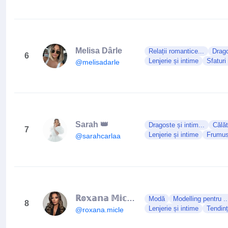
Melisa Dârle
Relații romantice...
Drago
6
Lenjerie și intime
Sfaturi 
@melisadarle
Sarah 👑
Dragoste și intim...
Călăt
7
Lenjerie și intime
Frumuse
@sarahcarlaa
ℝ𝕠𝕩𝕒𝕟𝕒 𝕄𝕚𝕔𝕝𝕖-ℙ𝕖𝕣𝕤𝕠𝕟𝕒𝕝 𝕥𝕣𝕒𝕚𝕟𝕖𝕣
Modă
Modelling pentru ..
8
Lenjerie și intime
Tendin
@roxana.micle