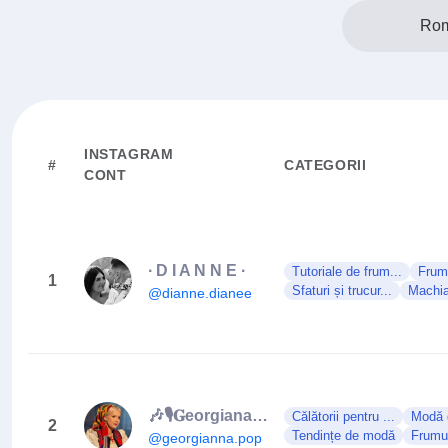
Rom
INSTAGRAM
#
CATEGORII
CONT
∙ D I A N N E ∙
Tutoriale de frum...
Frumu
1
Sfaturi și trucur...
Machia
@dianne.dianee
🎶🎙𝐆eorgiana 𝐏op🎙🎶
Călătorii pentru ...
Modă 
2
Tendințe de modă
Frumu
@georgianna.pop