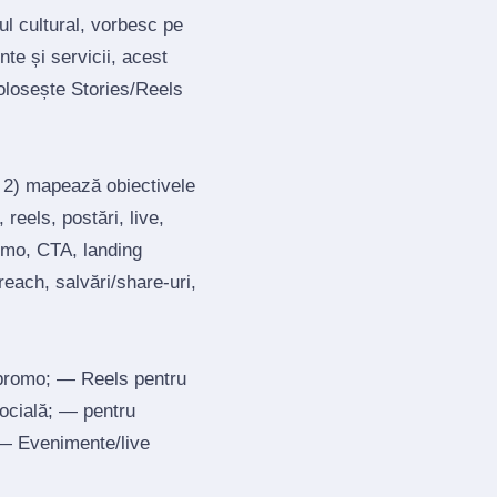
ul cultural, vorbesc pe
te și servicii, acest
olosește Stories/Reels
; 2) mapează obiectivele
reels, postări, live,
romo, CTA, landing
each, salvări/share‑uri,
 promo; — Reels pentru
socială; — pentru
; — Evenimente/live