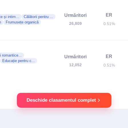
ER
Urmăritori
e și intim...
Călătorii pentru ...
m
Frumusețe organică
26,809
0.51%
i romantice...
ER
Urmăritori
Educație pentru c...
12,052
0.51%
Deschide clasamentul complet