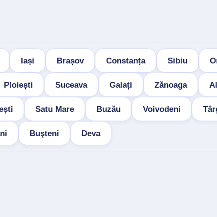
Iași
Brașov
Constanța
Sibiu
O
Ploiești
Suceava
Galați
Zănoaga
Al
ești
Satu Mare
Buzău
Voivodeni
Târ
ni
Buşteni
Deva