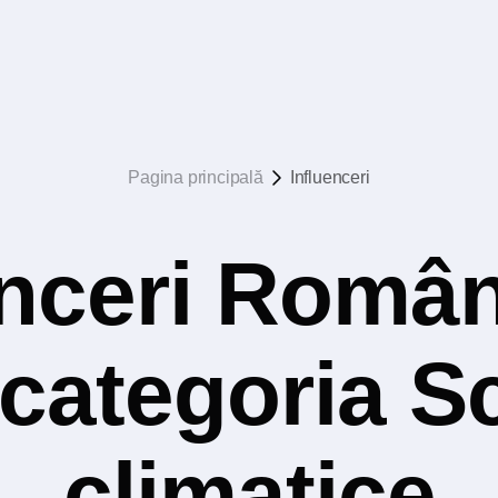
Pagina principală
Influenceri
nceri Român
 categoria S
climatice