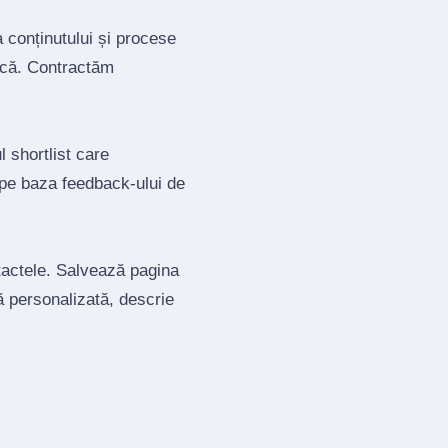
a conținutului și procese
tică. Contractăm
 shortlist care
 pe baza feedback‑ului de
ntactele. Salvează pagina
ă personalizată, descrie