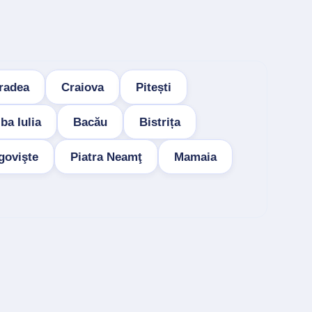
radea
Craiova
Pitești
ba Iulia
Bacău
Bistrița
govişte
Piatra Neamţ
Mamaia