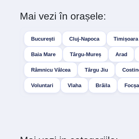
Mai vezi în orașele:
București
Cluj-Napoca
Timișoara
Baia Mare
Târgu-Mureș
Arad
Râmnicu Vâlcea
Târgu Jiu
Costin
Voluntari
Vlaha
Brăila
Focșa