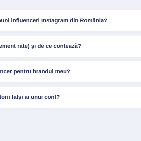
buni influenceri Instagram din România?
ment rate) și de ce contează?
encer pentru brandul meu?
orii falși ai unui cont?