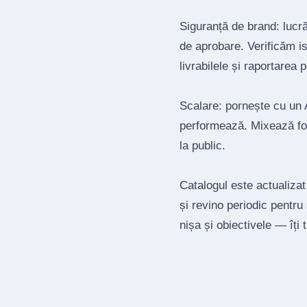
Siguranță de brand: lucrăm
de aprobare. Verificăm is
livrabilele și raportarea 
Scalare: pornește cu un A
performează. Mixează for
la public.
Catalogul este actualizat
și revino periodic pentru
nișa și obiectivele — îți 