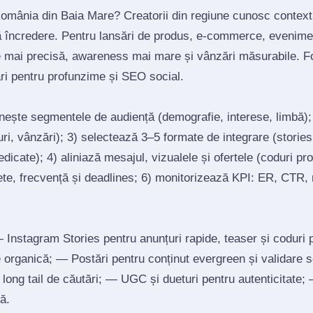
 România din Baia Mare? Creatorii din regiune cunosc context
ră încredere. Pentru lansări de produs, e‑commerce, evenimen
e mai precisă, awareness mai mare și vânzări măsurabile. F
ări pentru profunzime și SEO social.
inește segmentele de audiență (demografie, interese, limbă)
ri, vânzări); 3) selectează 3–5 formate de integrare (stories, 
edicate); 4) aliniază mesajul, vizualele și ofertele (coduri p
ete, frecvență și deadlines; 6) monitorizează KPI: ER, CTR, r
Instagram Stories pentru anunțuri rapide, teaser și coduri
re organică; — Postări pentru conținut evergreen și validare 
un long tail de căutări; — UGC și dueturi pentru autenticitate
ă.