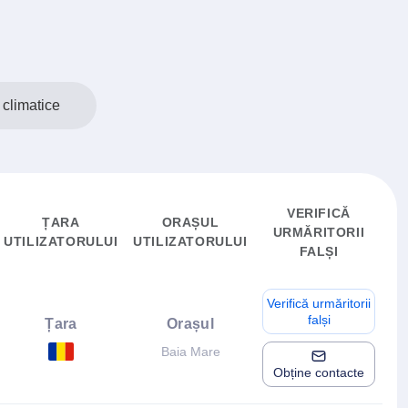
climatice
VERIFICĂ
ȚARA
ORAȘUL
URMĂRITORII
UTILIZATORULUI
UTILIZATORULUI
FALȘI
Verifică urmăritorii
falși
Țara
Orașul
Baia Mare
Obține contacte