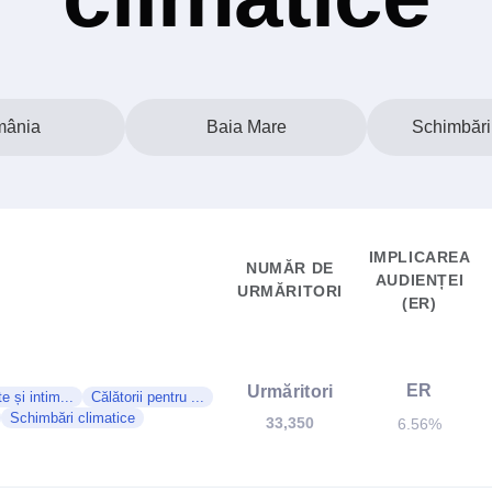
ânia
Baia Mare
Schimbări 
IMPLICAREA
NUMĂR DE
AUDIENȚEI
URMĂRITORI
(ER)
ER
Urmăritori
e și intim...
Călătorii pentru ...
Schimbări climatice
33,350
6.56%