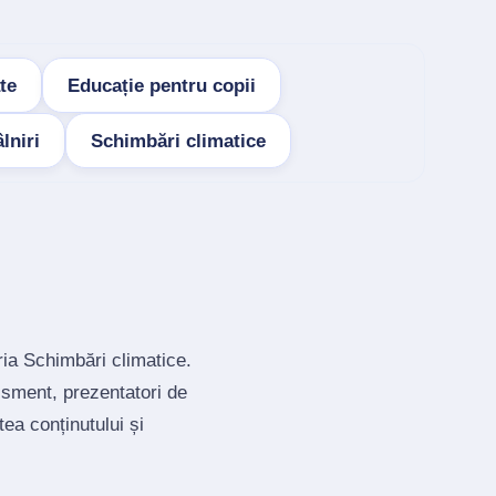
te
Educație pentru copii
lniri
Schimbări climatice
ria Schimbări climatice.
isment, prezentatori de
ea conținutului și