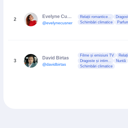
Evelyne Cusner
Relații romantice...
Dragost
2
Schimbări climatice
Parfu
@evelynecusner
Filme și emisiuni TV
Relați
David Birtas
3
Dragoste și intim...
Nuntă
@davidbirtas
Schimbări climatice