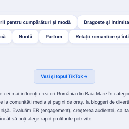
rii pentru cumpărături și modă
Dragoste și intimita
ică
Nuntă
Parfum
Relații romantice și întâ
Vezi și topul TikTok
e cei mai influenți creatori România din Baia Mare în catego
la comunități media și pagini de oraș, la bloggeri de divert
 nișă. Evaluăm ER (engagement), creșterea audienței, calitat
ncât să poți alege rapid profilurile potrivite.