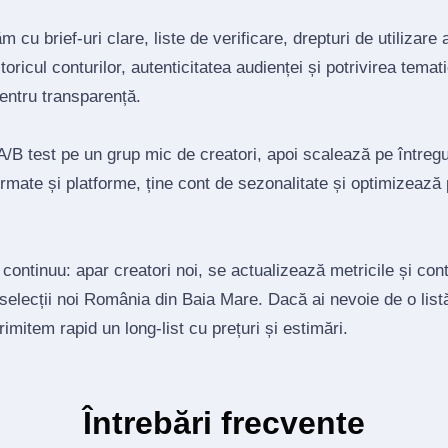
 cu brief‑uri clare, liste de verificare, drepturi de utilizare 
toricul conturilor, autenticitatea audienței și potrivirea tema
pentru transparență.
/B test pe un grup mic de creatori, apoi scalează pe întregul
mate și platforme, ține cont de sezonalitate și optimizează
 continuu: apar creatori noi, se actualizează metricile și co
 selecții noi România din Baia Mare. Dacă ai nevoie de o list
trimitem rapid un long‑list cu prețuri și estimări.
Întrebări frecvente