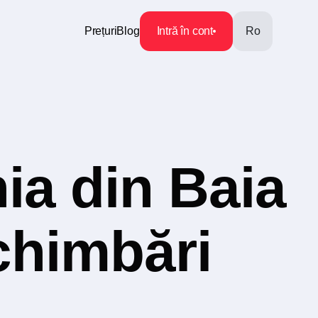
Prețuri
Blog
Intră în cont
Ro
ia din Baia
chimbări