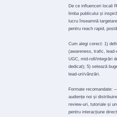
De ce influenceri locali
limba publicului și inspi
lucru înseamnă targetar
pentru reach rapid, post
Cum alegi corect: 1) def
(awareness, trafic, lead‑u
UGC, mid‑roll/integrări d
dedicat); 5) setează bug
lead‑uri/vânzări.
Formate recomandate: — 
audiențe noi și distribui
review‑uri, tutoriale și 
pentru interacțiune direct