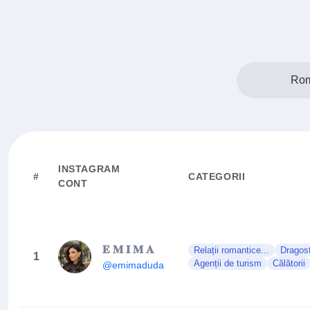
Rom
INSTAGRAM
#
CATEGORII
CONT
𝐄 𝐌 𝐈 𝐌 𝐀
Relații romantice...
Dragost
1
Agenții de turism
Călătorii
@emimaduda