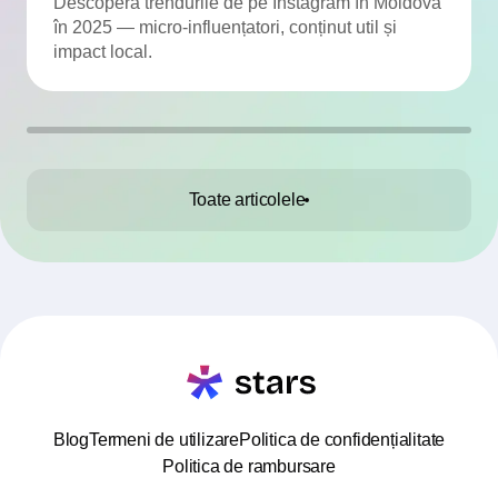
viteză
Descoperă trendurile de pe Instagram în Moldova
în 2025 — micro-influențatori, conținut util și
impact local.
Toate articolele
Blog
Termeni de utilizare
Politica de confidențialitate
Politica de rambursare