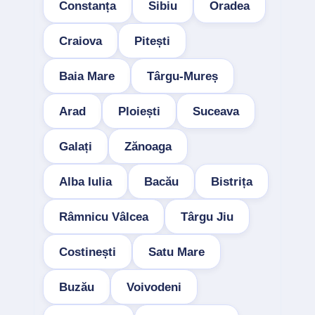
Constanța
Sibiu
Oradea
Craiova
Pitești
Baia Mare
Târgu-Mureș
Arad
Ploiești
Suceava
Galați
Zănoaga
Alba Iulia
Bacău
Bistrița
Râmnicu Vâlcea
Târgu Jiu
Costinești
Satu Mare
Buzău
Voivodeni