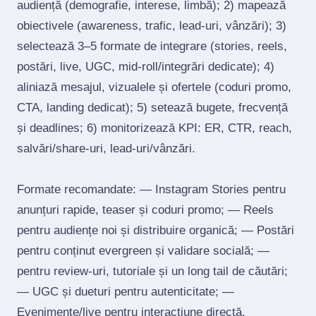
audiență (demografie, interese, limbă); 2) mapează
obiectivele (awareness, trafic, lead‑uri, vânzări); 3)
selectează 3–5 formate de integrare (stories, reels,
postări, live, UGC, mid‑roll/integrări dedicate); 4)
aliniază mesajul, vizualele și ofertele (coduri promo,
CTA, landing dedicat); 5) setează bugete, frecvență
și deadlines; 6) monitorizează KPI: ER, CTR, reach,
salvări/share‑uri, lead‑uri/vânzări.
Formate recomandate: — Instagram Stories pentru
anunțuri rapide, teaser și coduri promo; — Reels
pentru audiențe noi și distribuire organică; — Postări
pentru conținut evergreen și validare socială; —
pentru review‑uri, tutoriale și un long tail de căutări;
— UGC și dueturi pentru autenticitate; —
Evenimente/live pentru interacțiune directă.