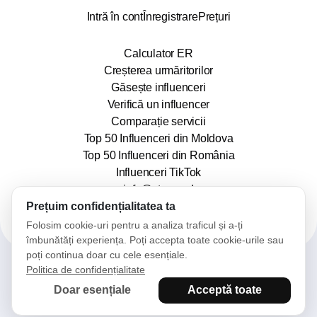
Intră în cont
Înregistrare
Prețuri
Calculator ER
Creșterea urmăritorilor
Găsește influenceri
Verifică un influencer
Comparație servicii
Top 50 Influenceri din Moldova
Top 50 Influenceri din România
Influenceri TikTok
info@stars.md
Prețuim confidențialitatea ta
Folosim cookie-uri pentru a analiza traficul și a-ți
îmbunătăți experiența. Poți accepta toate cookie-urile sau
poți continua doar cu cele esențiale.
Politica de confidențialitate
2025© Stars. Toate drepturile rezervate.
Doar esențiale
Acceptă toate