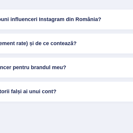
buni influenceri Instagram din România?
ment rate) și de ce contează?
encer pentru brandul meu?
orii falși ai unui cont?