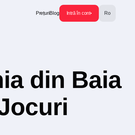
Prețuri
Blog
Intră în cont
Ro
ia din Baia
 Jocuri