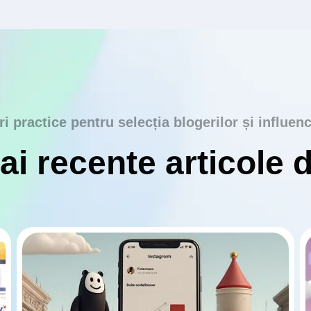
ri practice pentru selecția blogerilor și influenc
i recente articole 