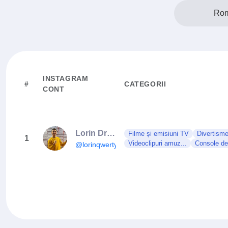
Rom
INSTAGRAM
#
CATEGORII
CONT
Lorin Druță
Filme și emisiuni TV
Divertisme
1
Videoclipuri amuz...
Console de 
@lorinqwerty