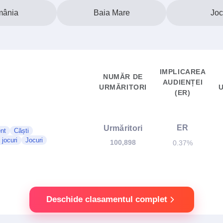
ânia
Baia Mare
Joc
IMPLICAREA
NUMĂR DE
AUDIENȚEI
URMĂRITORI
(ER)
ER
Urmăritori
nt
Căști
jocuri
Jocuri
100,898
0.37%
Deschide clasamentul complet