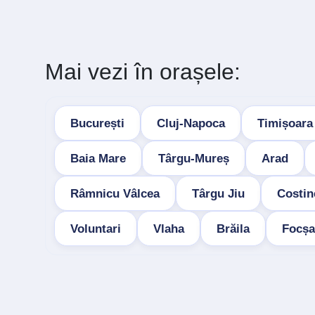
Mai vezi în orașele:
București
Cluj-Napoca
Timișoara
Baia Mare
Târgu-Mureș
Arad
Râmnicu Vâlcea
Târgu Jiu
Costin
Voluntari
Vlaha
Brăila
Focșa