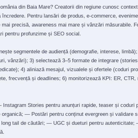
 România din Baia Mare? Creatorii din regiune cunosc context
ră încredere. Pentru lansări de produs, e‑commerce, evenimen
e mai precisă, awareness mai mare și vânzări măsurabile. F
ări pentru profunzime și SEO social.
inește segmentele de audiență (demografie, interese, limbă)
ri, vânzări); 3) selectează 3–5 formate de integrare (stories, 
edicate); 4) aliniază mesajul, vizualele și ofertele (coduri p
ete, frecvență și deadlines; 6) monitorizează KPI: ER, CTR, r
Instagram Stories pentru anunțuri rapide, teaser și coduri
re organică; — Postări pentru conținut evergreen și validare 
un long tail de căutări; — UGC și dueturi pentru autenticitate
ă.