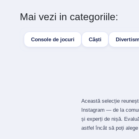
Mai vezi in categoriile:
Console de jocuri
Căști
Divertis
Această selecție reuneșt
Instagram — de la comuni
și experți de nișă. Evalu
astfel încât să poți alege 