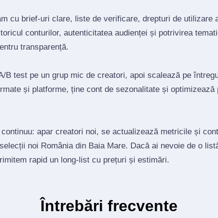
 cu brief‑uri clare, liste de verificare, drepturi de utilizare 
toricul conturilor, autenticitatea audienței și potrivirea tema
pentru transparență.
/B test pe un grup mic de creatori, apoi scalează pe întregul
mate și platforme, ține cont de sezonalitate și optimizează
 continuu: apar creatori noi, se actualizează metricile și co
 selecții noi România din Baia Mare. Dacă ai nevoie de o list
trimitem rapid un long‑list cu prețuri și estimări.
Întrebări frecvente