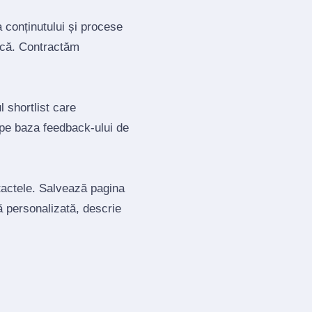
a conținutului și procese
tică. Contractăm
 shortlist care
 pe baza feedback‑ului de
ntactele. Salvează pagina
ă personalizată, descrie