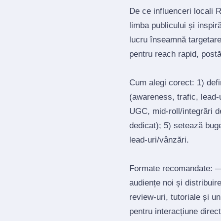
De ce influenceri locali
limba publicului și inspi
lucru înseamnă targetar
pentru reach rapid, post
Cum alegi corect: 1) def
(awareness, trafic, lead‑u
UGC, mid‑roll/integrări d
dedicat); 5) setează bug
lead‑uri/vânzări.
Formate recomandate: — 
audiențe noi și distribui
review‑uri, tutoriale și 
pentru interacțiune direct