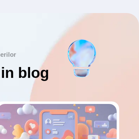
erilor
din blog