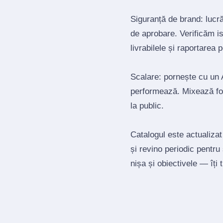
Siguranță de brand: lucrăm
de aprobare. Verificăm is
livrabilele și raportarea 
Scalare: pornește cu un A
performează. Mixează for
la public.
Catalogul este actualizat
și revino periodic pentru
nișa și obiectivele — îți 