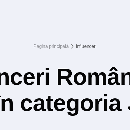
Pagina principală
Influenceri
nceri Român
n categoria