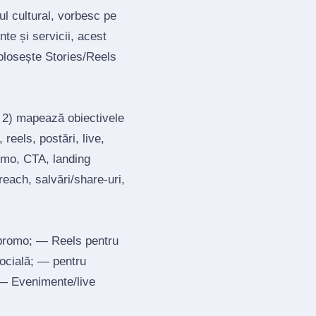
ul cultural, vorbesc pe
te și servicii, acest
olosește Stories/Reels
; 2) mapează obiectivele
reels, postări, live,
romo, CTA, landing
each, salvări/share‑uri,
 promo; — Reels pentru
socială; — pentru
; — Evenimente/live