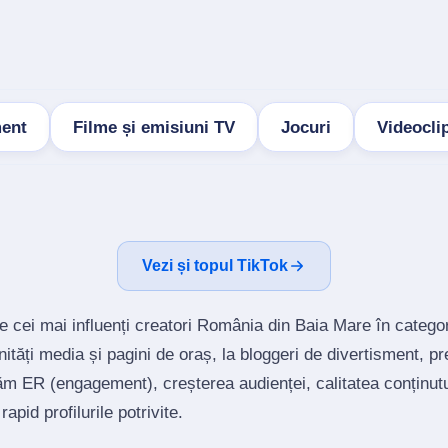
ment
Filme și emisiuni TV
Jocuri
Videocli
Vezi și topul TikTok
e cei mai influenți creatori România din Baia Mare în catego
tăți media și pagini de oraș, la bloggeri de divertisment, p
ăm ER (engagement), creșterea audienței, calitatea conținutu
rapid profilurile potrivite.