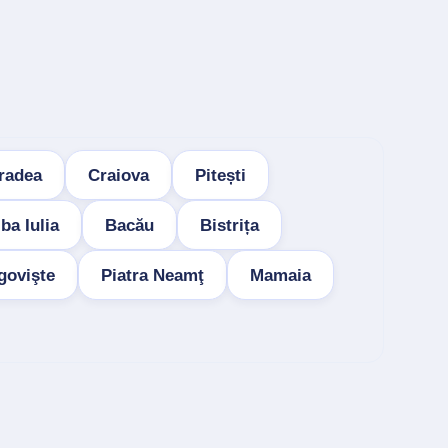
radea
Craiova
Pitești
ba Iulia
Bacău
Bistrița
govişte
Piatra Neamţ
Mamaia