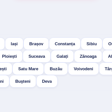
Iași
Brașov
Constanța
Sibiu
O
Ploiești
Suceava
Galați
Zănoaga
Al
ești
Satu Mare
Buzău
Voivodeni
Târ
ni
Buşteni
Deva