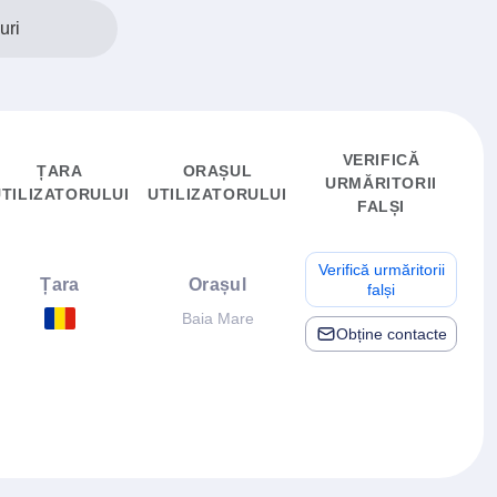
uri
VERIFICĂ
ȚARA
ORAȘUL
URMĂRITORII
UTILIZATORULUI
UTILIZATORULUI
FALȘI
Verifică urmăritorii
Țara
Orașul
falși
Baia Mare
Obține contacte