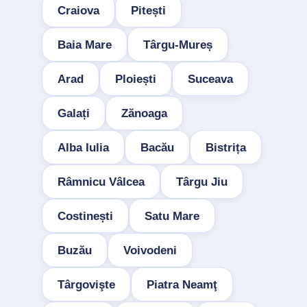
Craiova
Pitești
Baia Mare
Târgu-Mureș
Arad
Ploiești
Suceava
Galați
Zănoaga
Alba Iulia
Bacău
Bistrița
Râmnicu Vâlcea
Târgu Jiu
Costinești
Satu Mare
Buzău
Voivodeni
Târgovişte
Piatra Neamţ