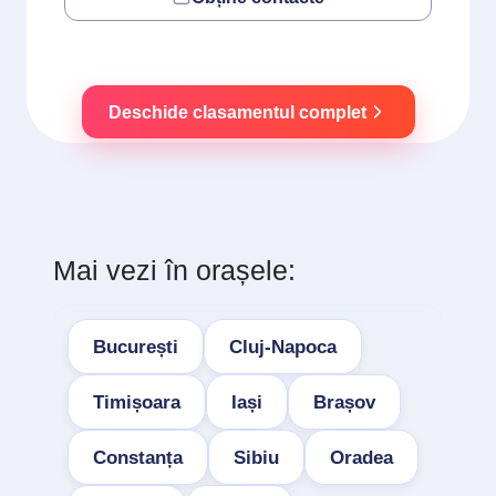
Deschide clasamentul complet
Mai vezi în orașele:
București
Cluj-Napoca
Timișoara
Iași
Brașov
Constanța
Sibiu
Oradea