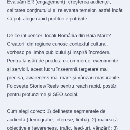
Evaluăm ER (engagement), creșterea audienței,
calitatea conținutului și relevanța temelor, astfel încât
să poți alege rapid profilurile potrivite.
De ce influenceri locali România din Baia Mare?
Creatorii din regiune cunosc contextul cultural,
vorbesc pe limba publicului și inspiră încredere.
Pentru lansări de produs, e‑commerce, evenimente
și servicii, acest lucru înseamnă targetare mai
precisă, awareness mai mare și vânzări măsurabile.
Folosește Stories/Reels pentru reach rapid, postări
pentru profunzime și SEO social.
Cum alegi corect: 1) definește segmentele de
audiență (demografie, interese, limbă); 2) mapează
obiectivele (awareness, trafic, lead‑uri, vânzări); 3)