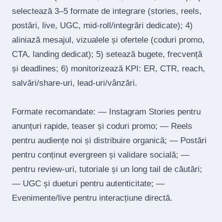
selectează 3–5 formate de integrare (stories, reels,
postări, live, UGC, mid‑roll/integrări dedicate); 4)
aliniază mesajul, vizualele și ofertele (coduri promo,
CTA, landing dedicat); 5) setează bugete, frecvență
și deadlines; 6) monitorizează KPI: ER, CTR, reach,
salvări/share‑uri, lead‑uri/vânzări.
Formate recomandate: — Instagram Stories pentru
anunțuri rapide, teaser și coduri promo; — Reels
pentru audiențe noi și distribuire organică; — Postări
pentru conținut evergreen și validare socială; —
pentru review‑uri, tutoriale și un long tail de căutări;
— UGC și dueturi pentru autenticitate; —
Evenimente/live pentru interacțiune directă.