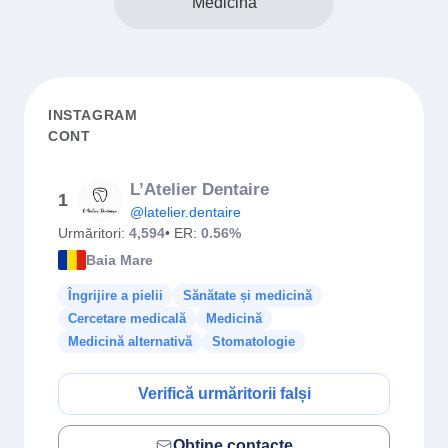
Medicină
INSTAGRAM
CONT
L’Atelier Dentaire
1
@latelier.dentaire
Urmăritori:
4,594
• ER:
0.56%
Baia Mare
Îngrijire a pielii
Sănătate și medicină
Cercetare medicală
Medicină
Medicină alternativă
Stomatologie
Verifică urmăritorii falși
Obține contacte