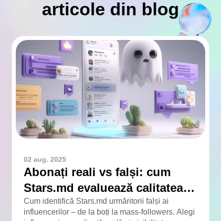
articole din blog
02 aug. 2025
Abonați reali vs falși: cum
Stars.md evaluează calitatea
audienței
Cum identifică Stars.md urmăritorii falși ai
influencerilor – de la boți la mass-followers. Alegi