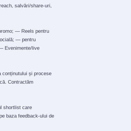
each, salvări/share‑uri,
 promo; — Reels pentru
socială; — pentru
; — Evenimente/live
a conținutului și procese
tică. Contractăm
 shortlist care
 pe baza feedback‑ului de