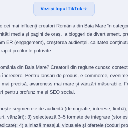
Vezi și topul TikTok
e cei mai influenți creatori România din Baia Mare în catego
tăți media și pagini de oraș, la bloggeri de divertisment, p
ăm ER (engagement), creșterea audienței, calitatea conținutu
rapid profilurile potrivite.
 România din Baia Mare? Creatorii din regiune cunosc context
ră încredere. Pentru lansări de produs, e‑commerce, evenimen
e mai precisă, awareness mai mare și vânzări măsurabile. F
ări pentru profunzime și SEO social.
inește segmentele de audiență (demografie, interese, limbă)
ri, vânzări); 3) selectează 3–5 formate de integrare (stories, 
edicate); 4) aliniază mesajul, vizualele și ofertele (coduri p