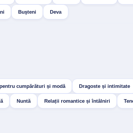
ni
Buşteni
Deva
 pentru cumpărături și modă
Dragoste și intimitate
ă
Nuntă
Relații romantice și întâlniri
Ten