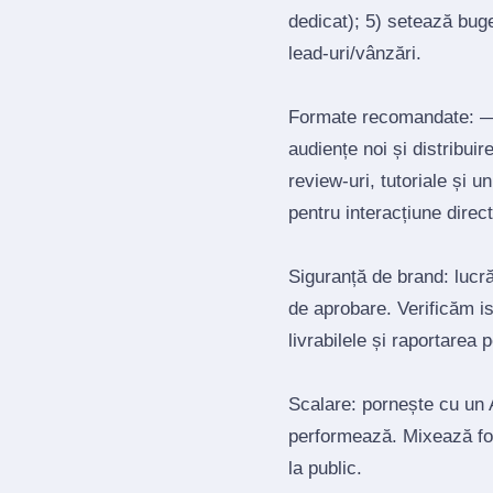
dedicat); 5) setează bug
lead‑uri/vânzări.
Formate recomandate: — 
audiențe noi și distribui
review‑uri, tutoriale și 
pentru interacțiune direct
Siguranță de brand: lucrăm
de aprobare. Verificăm is
livrabilele și raportarea 
Scalare: pornește cu un A
performează. Mixează for
la public.