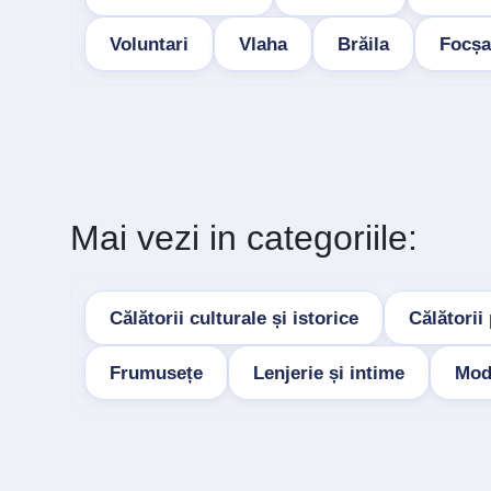
Voluntari
Vlaha
Brăila
Focșa
Mai vezi in categoriile:
Călătorii culturale și istorice
Călătorii
Frumusețe
Lenjerie și intime
Mod