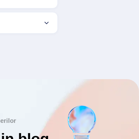
erilor
din blog