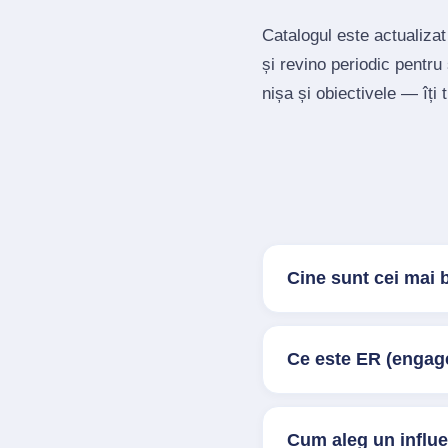
Catalogul este actualizat
și revino periodic pentru
nișa și obiectivele — îți 
Cine sunt cei mai 
Ce este ER (engage
Cum aleg un influ