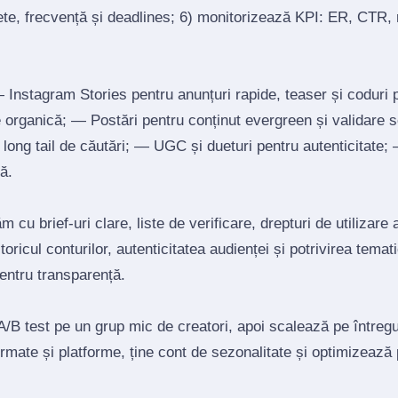
ete, frecvență și deadlines; 6) monitorizează KPI: ER, CTR, r
Instagram Stories pentru anunțuri rapide, teaser și coduri
re organică; — Postări pentru conținut evergreen și validare 
un long tail de căutări; — UGC și dueturi pentru autenticitate
ă.
 cu brief‑uri clare, liste de verificare, drepturi de utilizare 
toricul conturilor, autenticitatea audienței și potrivirea tema
pentru transparență.
/B test pe un grup mic de creatori, apoi scalează pe întregul
mate și platforme, ține cont de sezonalitate și optimizează