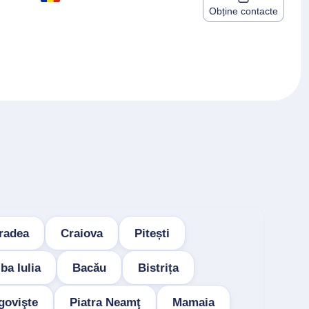
Obține contacte
radea
Craiova
Pitești
ba Iulia
Bacău
Bistrița
govişte
Piatra Neamţ
Mamaia