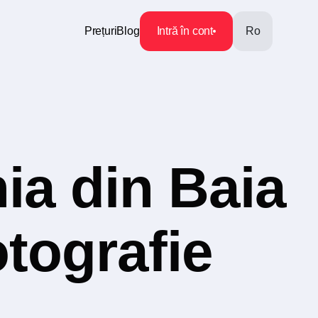
Prețuri
Blog
Intră în cont
Ro
ia din Baia
otografie