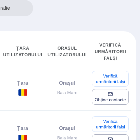
rafie
VERIFICĂ
ȚARA
ORAȘUL
URMĂRITORII
UTILIZATORULUI
UTILIZATORULUI
FALȘI
Verifică
urmăritorii falși
Țara
Orașul
Baia Mare
Obține contacte
Verifică
urmăritorii falși
Țara
Orașul
Baia Mare