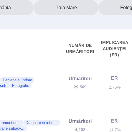
ânia
Baia Mare
Fotog
IMPLICAREA
NUMĂR DE
AUDIENȚEI
URMĂRITORI
(ER)
ER
Urmăritori
Lenjerie și intime
sețe
Fotografie
29,509
2.75%
ER
Urmăritori
i romantice...
Dragoste și intim...
rafie subacv...
4,202
11.7%