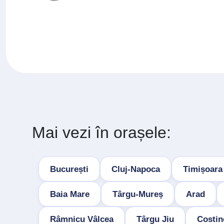
Mai vezi în orașele:
București
Cluj-Napoca
Timișoara
Baia Mare
Târgu-Mureș
Arad
Râmnicu Vâlcea
Târgu Jiu
Costin