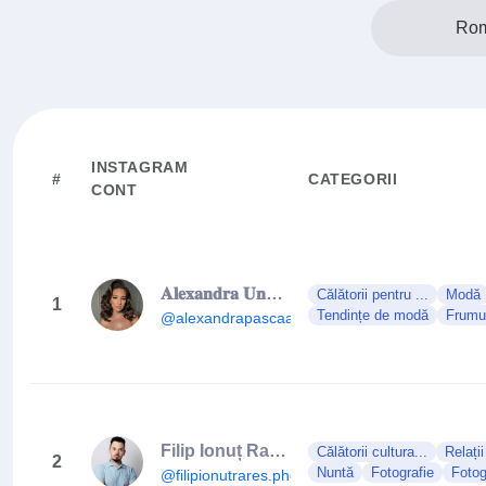
Rom
INSTAGRAM
#
CATEGORII
CONT
𝐀𝐥𝐞𝐱𝐚𝐧𝐝𝐫𝐚 𝐔𝐧𝐠𝐮𝐫
Călătorii pentru ...
Modă
1
Tendințe de modă
Frumu
@alexandrapascaa
Filip Ionuț Rareș | Wedding Photography
Călătorii cultura...
Relați
2
Nuntă
Fotografie
Fotog
@filipionutrares.photo