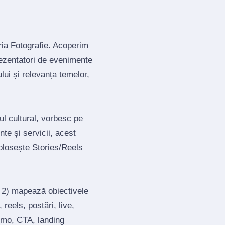
ria Fotografie. Acoperim
rezentatori de evenimente
lui și relevanța temelor,
ul cultural, vorbesc pe
te și servicii, acest
olosește Stories/Reels
; 2) mapează obiectivele
reels, postări, live,
romo, CTA, landing