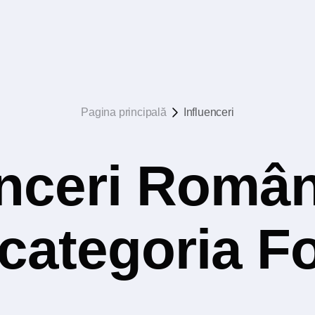
Pagina principală
Influenceri
nceri Român
categoria F