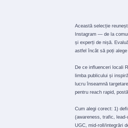
Această selecție reuneșt
Instagram — de la comuni
și experți de nișă. Evalu
astfel încât să poți alege 
De ce influenceri locali
limba publicului și inspi
lucru înseamnă targetar
pentru reach rapid, post
Cum alegi corect: 1) def
(awareness, trafic, lead‑u
UGC, mid‑roll/integrări d