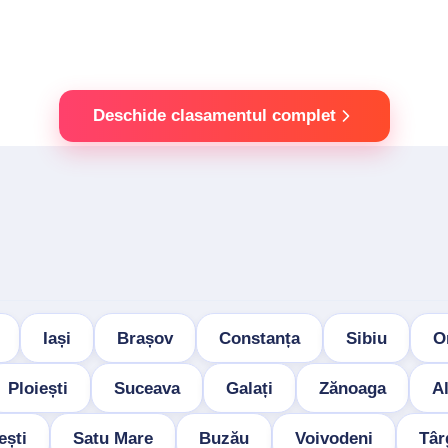
Deschide clasamentul complet
Iași
Brașov
Constanța
Sibiu
O
Ploiești
Suceava
Galați
Zănoaga
Al
ești
Satu Mare
Buzău
Voivodeni
Târ