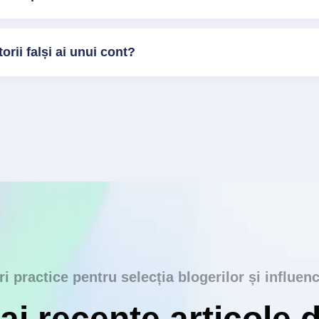
orii falși ai unui cont?
ri practice pentru selecția blogerilor și influenc
i recente articole 