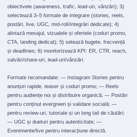
obiectivele (awareness, trafic, lead‑uri, vânzări); 3)
selectează 3–5 formate de integrare (stories, reels,
postări, live, UGC, mid‑roll/integrări dedicate); 4)
aliniază mesajul, vizualele și ofertele (coduri promo,
CTA, landing dedicat); 5) setează bugete, frecvență
și deadlines; 6) monitorizează KPI: ER, CTR, reach,
salvări/share‑uri, lead‑uri/vânzări.
Formate recomandate: — Instagram Stories pentru
anunțuri rapide, teaser și coduri promo; — Reels
pentru audiențe noi și distribuire organică; — Postări
pentru conținut evergreen și validare socială; —
pentru review‑uri, tutoriale și un long tail de căutări;
— UGC și dueturi pentru autenticitate; —
Evenimente/live pentru interacțiune directă.