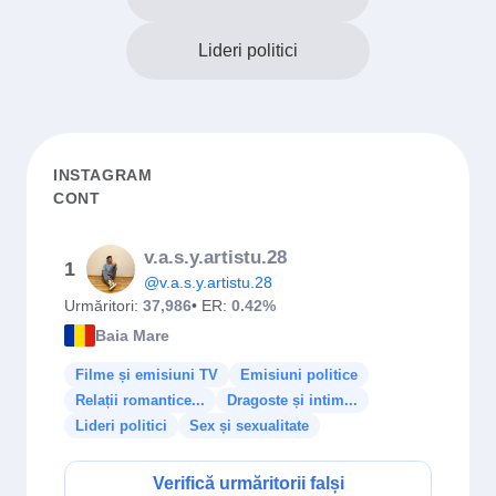
Lideri politici
INSTAGRAM
CONT
v.a.s.y.artistu.28
1
@v.a.s.y.artistu.28
Urmăritori:
37,986
• ER:
0.42%
Baia Mare
Filme și emisiuni TV
Emisiuni politice
Relații romantice...
Dragoste și intim...
Lideri politici
Sex și sexualitate
Verifică urmăritorii falși