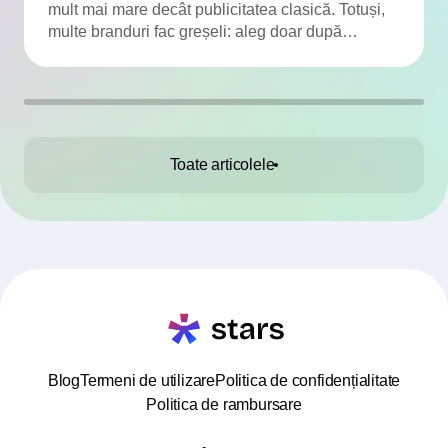
mult mai mare decât publicitatea clasică. Totuși,
multe branduri fac greșeli: aleg doar după
numărul de urmăritori, ignoră engagementul, nu
verifică publicul și colaborează fără contract. Am
adunat TOP-10 greșeli frecvente și soluțiile
pentru a le evita.
Toate articolele
Blog
Termeni de utilizare
Politica de confidențialitate
Politica de rambursare