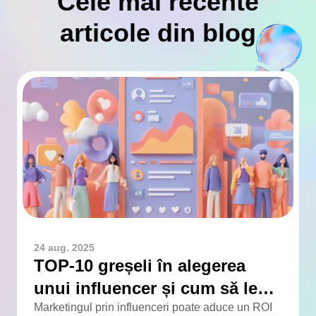
Cele mai recente
articole din blog
24 aug. 2025
TOP-10 greșeli în alegerea
unui influencer și cum să le
eviți
Marketingul prin influenceri poate aduce un ROI