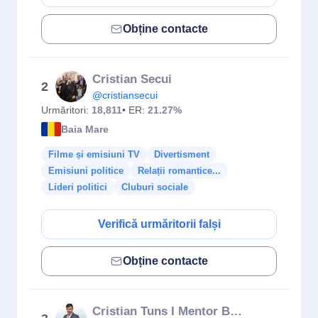
Obține contacte
Cristian Secui
2
@cristiansecui
Urmăritori:
18,811
• ER:
21.27%
Baia Mare
Filme și emisiuni TV
Divertisment
Emisiuni politice
Relații romantice...
Lideri politici
Cluburi sociale
Verifică urmăritorii falși
Obține contacte
Cristian Tuns I Mentor Business & Travel