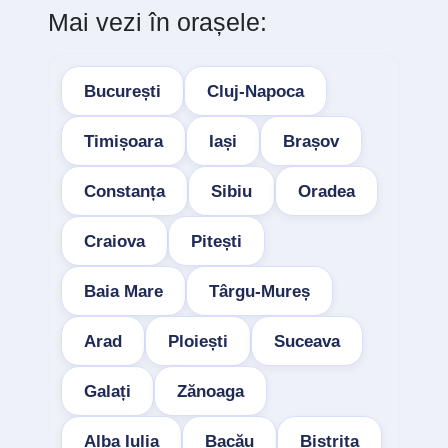
Mai vezi în orașele:
București
Cluj-Napoca
Timișoara
Iași
Brașov
Constanța
Sibiu
Oradea
Craiova
Pitești
Baia Mare
Târgu-Mureș
Arad
Ploiești
Suceava
Galați
Zănoaga
Alba Iulia
Bacău
Bistrița