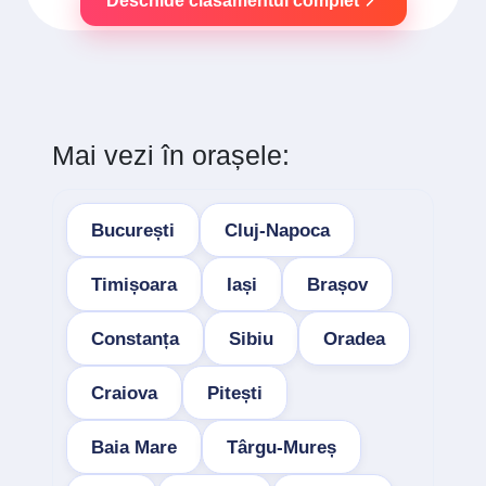
Deschide clasamentul complet
Mai vezi în orașele:
București
Cluj-Napoca
Timișoara
Iași
Brașov
Constanța
Sibiu
Oradea
Craiova
Pitești
Baia Mare
Târgu-Mureș