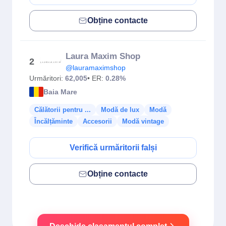
Obține contacte
Laura Maxim Shop
2
@lauramaximshop
Urmăritori:
62,005
• ER:
0.28%
Baia Mare
Călătorii pentru ...
Modă de lux
Modă
Încălțăminte
Accesorii
Modă vintage
Verifică urmăritorii falși
Obține contacte