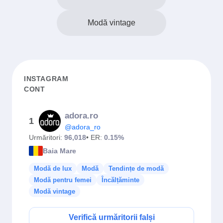
Modă vintage
INSTAGRAM
CONT
adora.ro
1
@adora_ro
Urmăritori:
96,018
• ER:
0.15%
Baia Mare
Modă de lux
Modă
Tendințe de modă
Modă pentru femei
Încălțăminte
Modă vintage
Verifică urmăritorii falși