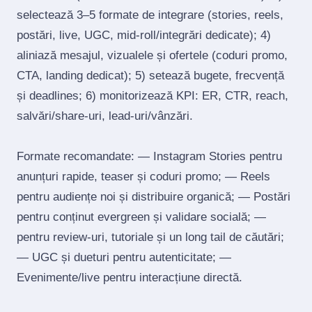
selectează 3–5 formate de integrare (stories, reels,
postări, live, UGC, mid‑roll/integrări dedicate); 4)
aliniază mesajul, vizualele și ofertele (coduri promo,
CTA, landing dedicat); 5) setează bugete, frecvență
și deadlines; 6) monitorizează KPI: ER, CTR, reach,
salvări/share‑uri, lead‑uri/vânzări.
Formate recomandate: — Instagram Stories pentru
anunțuri rapide, teaser și coduri promo; — Reels
pentru audiențe noi și distribuire organică; — Postări
pentru conținut evergreen și validare socială; —
pentru review‑uri, tutoriale și un long tail de căutări;
— UGC și dueturi pentru autenticitate; —
Evenimente/live pentru interacțiune directă.