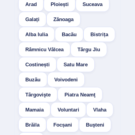
Arad
Ploiești
Suceava
Galați
Zănoaga
Alba Iulia
Bacău
Bistrița
Râmnicu Vâlcea
Târgu Jiu
Costinești
Satu Mare
Buzău
Voivodeni
Târgovişte
Piatra Neamţ
Mamaia
Voluntari
Vlaha
Brăila
Focșani
Buşteni