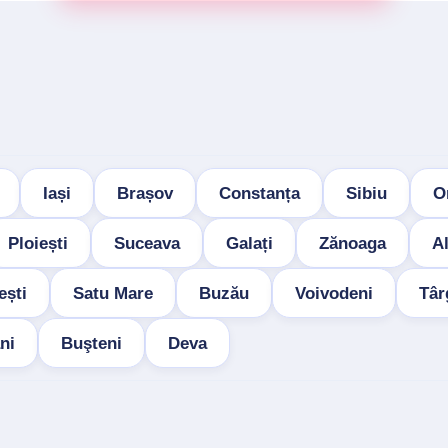
Iași
Brașov
Constanța
Sibiu
O
Ploiești
Suceava
Galați
Zănoaga
Al
ești
Satu Mare
Buzău
Voivodeni
Târ
ni
Buşteni
Deva