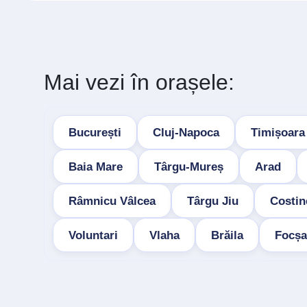
Mai vezi în orașele:
București
Cluj-Napoca
Timișoara
Baia Mare
Târgu-Mureș
Arad
Râmnicu Vâlcea
Târgu Jiu
Costin
Voluntari
Vlaha
Brăila
Focșa