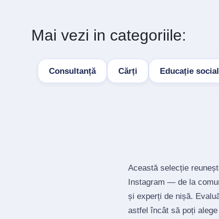
Mai vezi in categoriile:
Consultanță
Cărți
Educație socia
Această selecție reuneșt
Instagram — de la comuni
și experți de nișă. Evalu
astfel încât să poți alege 