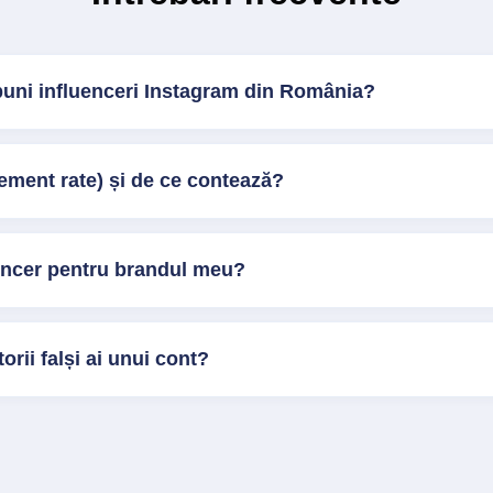
buni influenceri Instagram din România?
ment rate) și de ce contează?
encer pentru brandul meu?
orii falși ai unui cont?