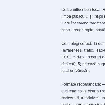
De ce influenceri locali 
limba publicului și inspi
lucru înseamnă targetar
pentru reach rapid, post
Cum alegi corect: 1) def
(awareness, trafic, lead‑u
UGC, mid‑roll/integrări d
dedicat); 5) setează bug
lead‑uri/vânzări.
Formate recomandate: — 
audiențe noi și distribui
review‑uri, tutoriale și 
pentru interacțiune direct