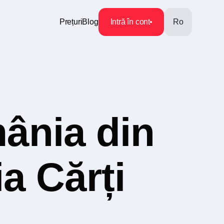
Prețuri
Blog
Intră în cont
Ro
ânia din
a Cărți