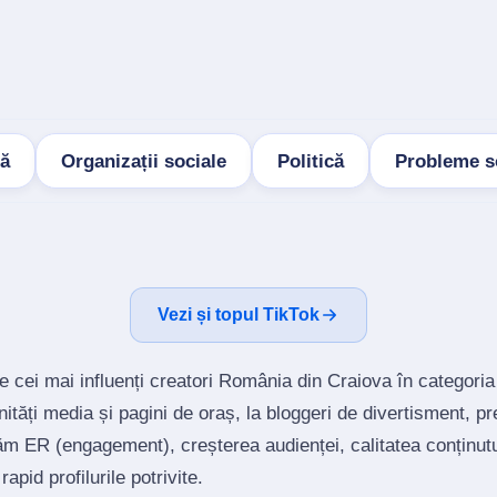
lă
Organizații sociale
Politică
Probleme s
Vezi și topul TikTok
e cei mai influenți creatori România din Craiova în categoria
tăți media și pagini de oraș, la bloggeri de divertisment, p
ăm ER (engagement), creșterea audienței, calitatea conținutu
rapid profilurile potrivite.