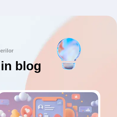
erilor
din blog