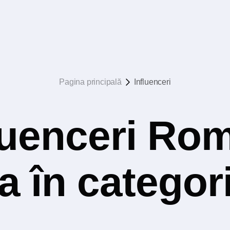
Pagina principală
Influenceri
luenceri Rom
a în categori