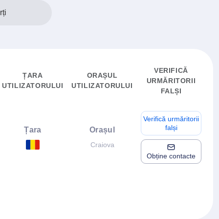
ți
VERIFICĂ
ȚARA
ORAȘUL
URMĂRITORII
UTILIZATORULUI
UTILIZATORULUI
FALȘI
Verifică urmăritorii
falși
Țara
Orașul
Craiova
Obține contacte