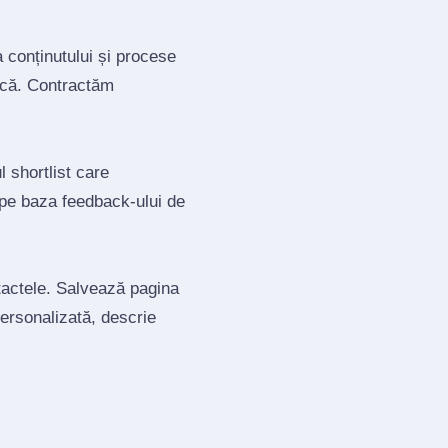
a conținutului și procese
tică. Contractăm
 shortlist care
 pe baza feedback‑ului de
ntactele. Salvează pagina
personalizată, descrie