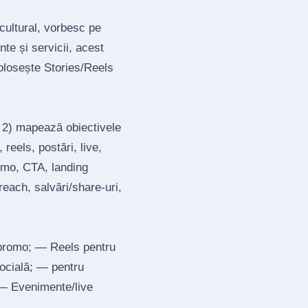
cultural, vorbesc pe
te și servicii, acest
olosește Stories/Reels
; 2) mapează obiectivele
reels, postări, live,
romo, CTA, landing
each, salvări/share‑uri,
 promo; — Reels pentru
socială; — pentru
; — Evenimente/live