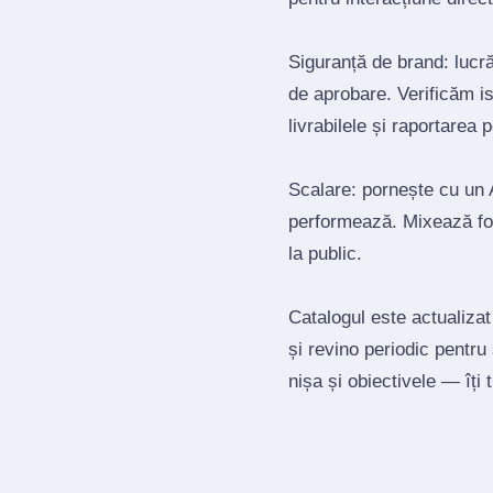
Siguranță de brand: lucrăm
de aprobare. Verificăm is
livrabilele și raportarea 
Scalare: pornește cu un A
performează. Mixează for
la public.
Catalogul este actualizat
și revino periodic pentru
nișa și obiectivele — îți 