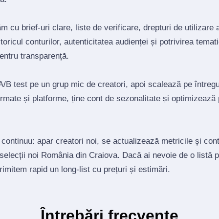
 cu brief‑uri clare, liste de verificare, drepturi de utilizare 
toricul conturilor, autenticitatea audienței și potrivirea tema
pentru transparență.
/B test pe un grup mic de creatori, apoi scalează pe întregul
mate și platforme, ține cont de sezonalitate și optimizează
 continuu: apar creatori noi, se actualizează metricile și co
 selecții noi România din Craiova. Dacă ai nevoie de o listă 
trimitem rapid un long‑list cu prețuri și estimări.
Întrebări frecvente