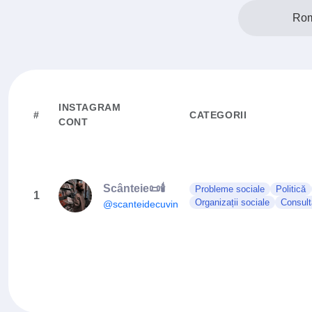
Rom
INSTAGRAM
#
CATEGORII
CONT
Scânteie📜🕯
Probleme sociale
Politică
1
Organizații sociale
Consult
@scanteidecuvinte