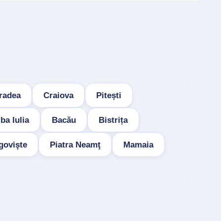
radea
Craiova
Pitești
ba Iulia
Bacău
Bistrița
govişte
Piatra Neamţ
Mamaia