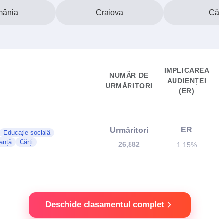
ânia
Craiova
Căr
IMPLICAREA
NUMĂR DE
AUDIENȚEI
URMĂRITORI
(ER)
ER
Urmăritori
Educație socială
anță
Cărți
26,882
1.15%
Deschide clasamentul complet