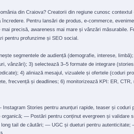
România din Craiova? Creatorii din regiune cunosc contextul 
ră încredere. Pentru lansări de produs, e‑commerce, evenimen
e mai precisă, awareness mai mare și vânzări măsurabile. F
ări pentru profunzime și SEO social.
inește segmentele de audiență (demografie, interese, limbă)
ri, vânzări); 3) selectează 3–5 formate de integrare (stories, 
edicate); 4) aliniază mesajul, vizualele și ofertele (coduri p
ete, frecvență și deadlines; 6) monitorizează KPI: ER, CTR, r
Instagram Stories pentru anunțuri rapide, teaser și coduri
re organică; — Postări pentru conținut evergreen și validare 
un long tail de căutări; — UGC și dueturi pentru autenticitate
ă.