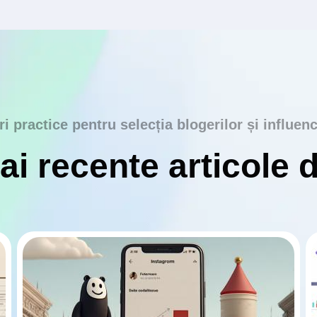
ri practice pentru selecția blogerilor și influenc
i recente articole 