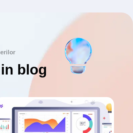
erilor
din blog