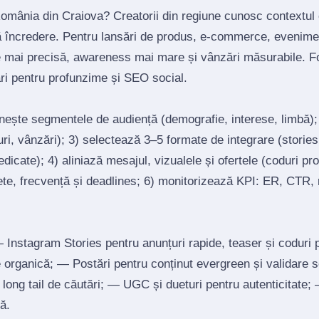
România din Craiova? Creatorii din regiune cunosc contextul 
ră încredere. Pentru lansări de produs, e‑commerce, evenimen
e mai precisă, awareness mai mare și vânzări măsurabile. F
ări pentru profunzime și SEO social.
inește segmentele de audiență (demografie, interese, limbă)
ri, vânzări); 3) selectează 3–5 formate de integrare (stories, 
edicate); 4) aliniază mesajul, vizualele și ofertele (coduri p
ete, frecvență și deadlines; 6) monitorizează KPI: ER, CTR, r
Instagram Stories pentru anunțuri rapide, teaser și coduri
re organică; — Postări pentru conținut evergreen și validare 
un long tail de căutări; — UGC și dueturi pentru autenticitate
ă.