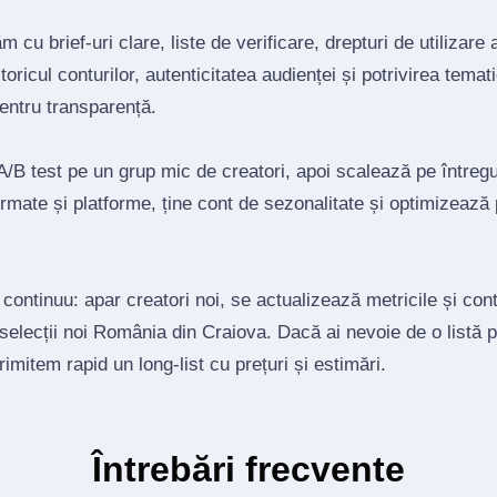
 cu brief‑uri clare, liste de verificare, drepturi de utilizare 
toricul conturilor, autenticitatea audienței și potrivirea tema
pentru transparență.
/B test pe un grup mic de creatori, apoi scalează pe întregul
mate și platforme, ține cont de sezonalitate și optimizează
 continuu: apar creatori noi, se actualizează metricile și co
 selecții noi România din Craiova. Dacă ai nevoie de o listă 
trimitem rapid un long‑list cu prețuri și estimări.
Întrebări frecvente