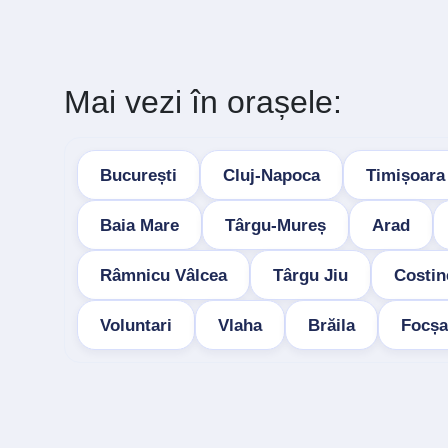
Mai vezi în orașele:
București
Cluj-Napoca
Timișoara
Baia Mare
Târgu-Mureș
Arad
Râmnicu Vâlcea
Târgu Jiu
Costin
Voluntari
Vlaha
Brăila
Focșa