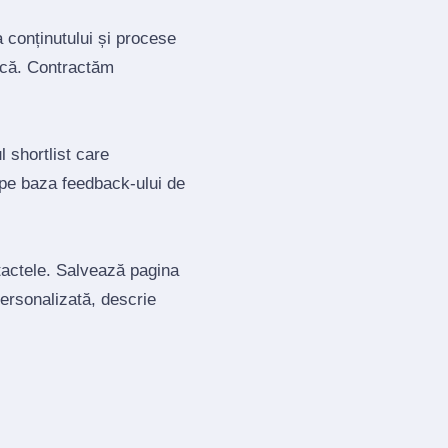
a conținutului și procese
tică. Contractăm
 shortlist care
 pe baza feedback‑ului de
ntactele. Salvează pagina
personalizată, descrie