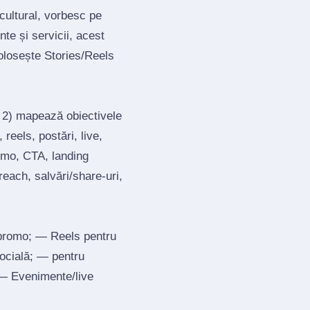
cultural, vorbesc pe
te și servicii, acest
olosește Stories/Reels
; 2) mapează obiectivele
reels, postări, live,
romo, CTA, landing
each, salvări/share‑uri,
 promo; — Reels pentru
socială; — pentru
; — Evenimente/live