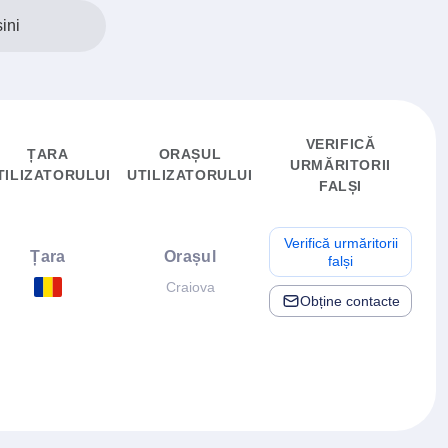
ini
VERIFICĂ
ȚARA
ORAȘUL
URMĂRITORII
TILIZATORULUI
UTILIZATORULUI
FALȘI
Verifică urmăritorii
Țara
Orașul
falși
Craiova
Obține contacte