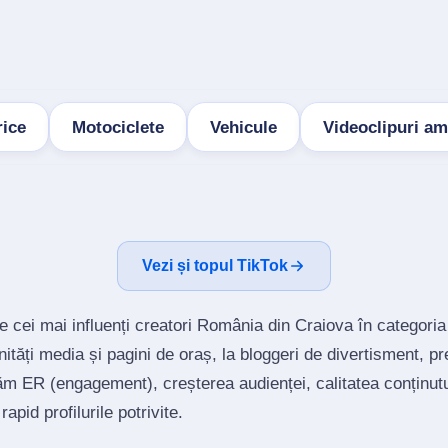
rice
Motociclete
Vehicule
Videoclipuri a
Vezi și topul TikTok
e cei mai influenți creatori România din Craiova în categori
tăți media și pagini de oraș, la bloggeri de divertisment, p
ăm ER (engagement), creșterea audienței, calitatea conținutu
rapid profilurile potrivite.