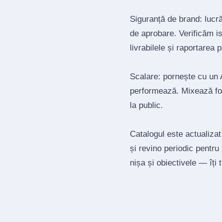
Siguranță de brand: lucrăm
de aprobare. Verificăm is
livrabilele și raportarea 
Scalare: pornește cu un A
performează. Mixează for
la public.
Catalogul este actualizat
și revino periodic pentru
nișa și obiectivele — îți 