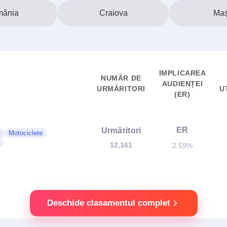
ânia
Craiova
Maș
IMPLICAREA
NUMĂR DE
AUDIENȚEI
URMĂRITORI
U
(ER)
ER
Urmăritori
e
Motociclete
12,161
2.59%
Deschide clasamentul complet