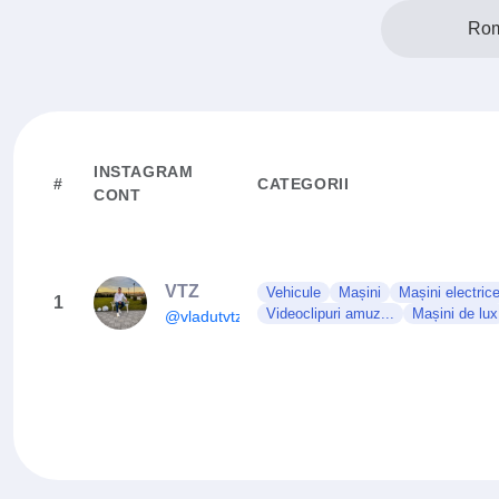
Rom
INSTAGRAM
#
CATEGORII
CONT
VTZ
Vehicule
Mașini
Mașini electric
1
Videoclipuri amuz...
Mașini de lux
@vladutvtz