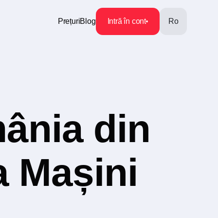
Prețuri
Blog
Intră în cont
Ro
ânia din
a Mașini