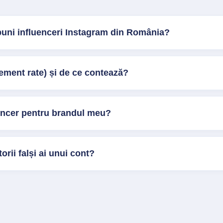
buni influenceri Instagram din România?
ment rate) și de ce contează?
encer pentru brandul meu?
orii falși ai unui cont?