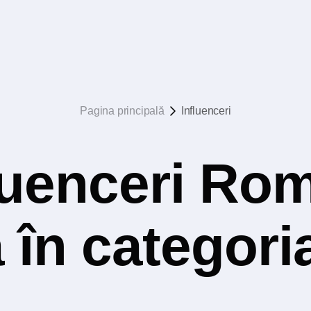
Pagina principală
Influenceri
luenceri Rom
 în categori