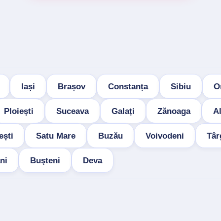
Iași
Brașov
Constanța
Sibiu
O
Ploiești
Suceava
Galați
Zănoaga
Al
ești
Satu Mare
Buzău
Voivodeni
Târ
ni
Buşteni
Deva