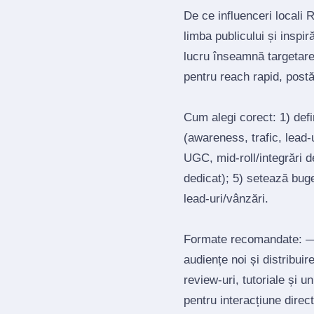
De ce influenceri locali 
limba publicului și inspi
lucru înseamnă targetar
pentru reach rapid, post
Cum alegi corect: 1) def
(awareness, trafic, lead‑u
UGC, mid‑roll/integrări d
dedicat); 5) setează bug
lead‑uri/vânzări.
Formate recomandate: — 
audiențe noi și distribui
review‑uri, tutoriale și 
pentru interacțiune direct