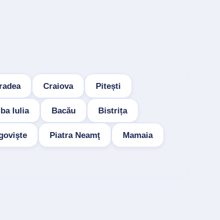
radea
Craiova
Pitești
ba Iulia
Bacău
Bistrița
govişte
Piatra Neamţ
Mamaia