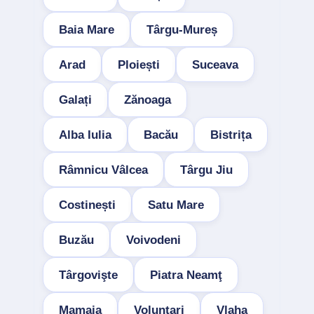
Baia Mare
Târgu-Mureș
Arad
Ploiești
Suceava
Galați
Zănoaga
Alba Iulia
Bacău
Bistrița
Râmnicu Vâlcea
Târgu Jiu
Costinești
Satu Mare
Buzău
Voivodeni
Târgovişte
Piatra Neamţ
Mamaia
Voluntari
Vlaha