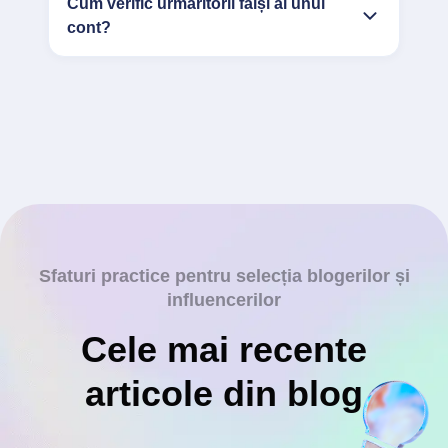
Cum verific urmăritorii falși ai unui
cont?
Sfaturi practice pentru selecția blogerilor și
influencerilor
Cele mai recente
articole din blog