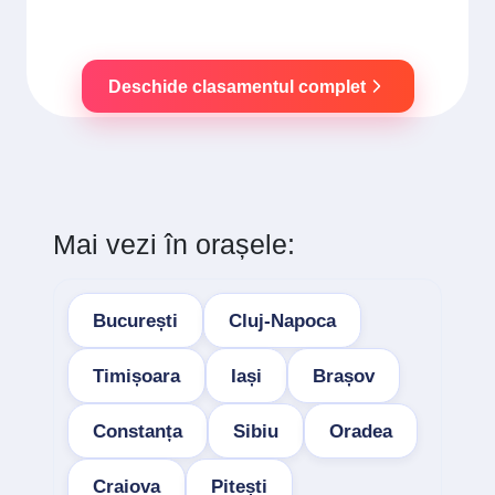
Deschide clasamentul complet
Mai vezi în orașele:
București
Cluj-Napoca
Timișoara
Iași
Brașov
Constanța
Sibiu
Oradea
Craiova
Pitești