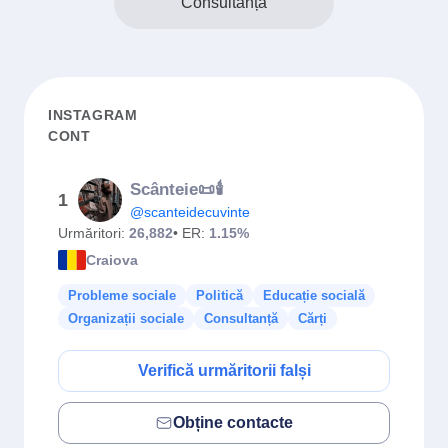
Consultanță
INSTAGRAM
CONT
Scânteie📜🕯
1
@scanteidecuvinte
Urmăritori:
26,882
• ER:
1.15%
Craiova
Probleme sociale
Politică
Educație socială
Organizații sociale
Consultanță
Cărți
Verifică urmăritorii falși
Obține contacte