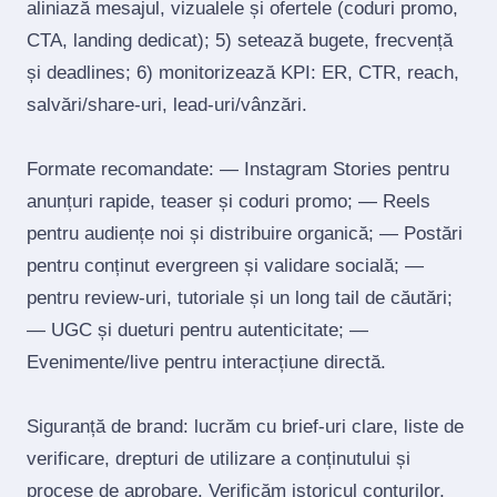
aliniază mesajul, vizualele și ofertele (coduri promo,
CTA, landing dedicat); 5) setează bugete, frecvență
și deadlines; 6) monitorizează KPI: ER, CTR, reach,
salvări/share‑uri, lead‑uri/vânzări.
Formate recomandate: — Instagram Stories pentru
anunțuri rapide, teaser și coduri promo; — Reels
pentru audiențe noi și distribuire organică; — Postări
pentru conținut evergreen și validare socială; —
pentru review‑uri, tutoriale și un long tail de căutări;
— UGC și dueturi pentru autenticitate; —
Evenimente/live pentru interacțiune directă.
Siguranță de brand: lucrăm cu brief‑uri clare, liste de
verificare, drepturi de utilizare a conținutului și
procese de aprobare. Verificăm istoricul conturilor,