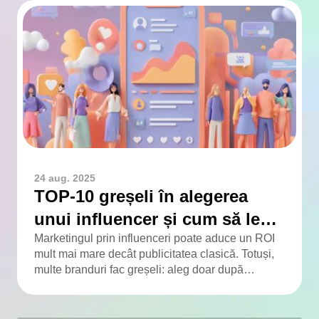
24 aug. 2025
TOP-10 greșeli în alegerea
unui influencer și cum să le
eviți
Marketingul prin influenceri poate aduce un ROI
mult mai mare decât publicitatea clasică. Totuși,
multe branduri fac greșeli: aleg doar după
numărul de urmăritori, ignoră engagementul, nu
verifică publicul și colaborează fără contract. Am
adunat TOP-10 greșeli frecvente și soluțiile