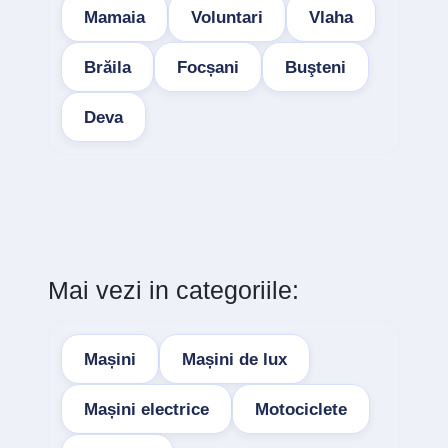
Mamaia
Voluntari
Vlaha
Brăila
Focșani
Buşteni
Deva
Mai vezi in categoriile:
Mașini
Mașini de lux
Mașini electrice
Motociclete