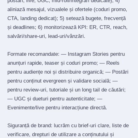
postări, live, UGC, mid‑roll/integrări dedicate); 4)
aliniază mesajul, vizualele și ofertele (coduri promo,
CTA, landing dedicat); 5) setează bugete, frecvență
și deadlines; 6) monitorizează KPI: ER, CTR, reach,
salvări/share‑uri, lead‑uri/vânzări.
Formate recomandate: — Instagram Stories pentru
anunțuri rapide, teaser și coduri promo; — Reels
pentru audiențe noi și distribuire organică; — Postări
pentru conținut evergreen și validare socială; —
pentru review‑uri, tutoriale și un long tail de căutări;
— UGC și dueturi pentru autenticitate; —
Evenimente/live pentru interacțiune directă.
Siguranță de brand: lucrăm cu brief‑uri clare, liste de
verificare, drepturi de utilizare a conținutului și