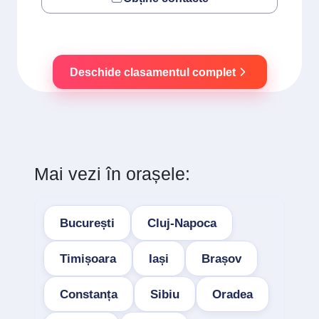
Deschide clasamentul complet
Mai vezi în orașele:
București
Cluj-Napoca
Timișoara
Iași
Brașov
Constanța
Sibiu
Oradea