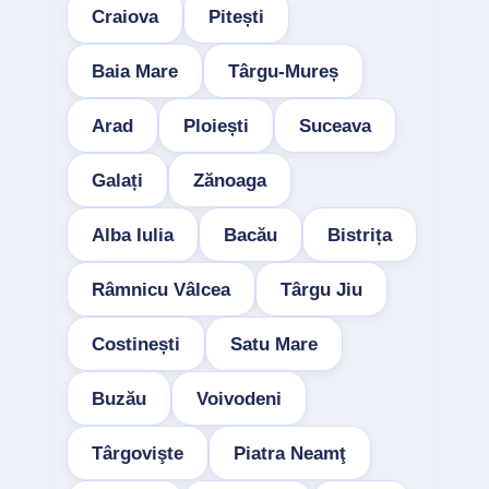
Craiova
Pitești
Baia Mare
Târgu-Mureș
Arad
Ploiești
Suceava
Galați
Zănoaga
Alba Iulia
Bacău
Bistrița
Râmnicu Vâlcea
Târgu Jiu
Costinești
Satu Mare
Buzău
Voivodeni
Târgovişte
Piatra Neamţ