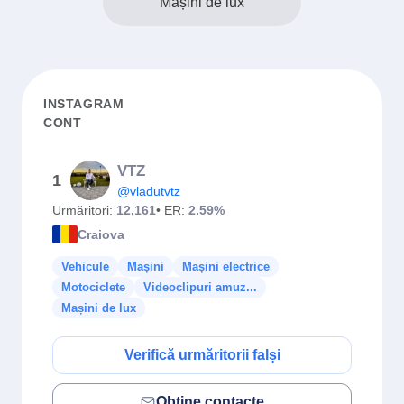
Mașini de lux
INSTAGRAM
CONT
VTZ
1
@vladutvtz
Urmăritori:
12,161
• ER:
2.59%
Craiova
Vehicule
Mașini
Mașini electrice
Motociclete
Videoclipuri amuz...
Mașini de lux
Verifică urmăritorii falși
Obține contacte