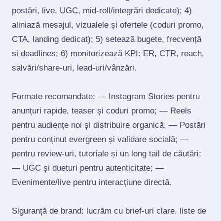
postări, live, UGC, mid‑roll/integrări dedicate); 4)
aliniază mesajul, vizualele și ofertele (coduri promo,
CTA, landing dedicat); 5) setează bugete, frecvență
și deadlines; 6) monitorizează KPI: ER, CTR, reach,
salvări/share‑uri, lead‑uri/vânzări.
Formate recomandate: — Instagram Stories pentru
anunțuri rapide, teaser și coduri promo; — Reels
pentru audiențe noi și distribuire organică; — Postări
pentru conținut evergreen și validare socială; —
pentru review‑uri, tutoriale și un long tail de căutări;
— UGC și dueturi pentru autenticitate; —
Evenimente/live pentru interacțiune directă.
Siguranță de brand: lucrăm cu brief‑uri clare, liste de