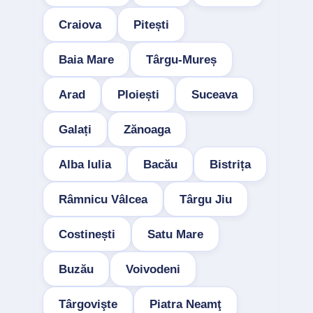
Craiova
Pitești
Baia Mare
Târgu-Mureș
Arad
Ploiești
Suceava
Galați
Zănoaga
Alba Iulia
Bacău
Bistrița
Râmnicu Vâlcea
Târgu Jiu
Costinești
Satu Mare
Buzău
Voivodeni
Târgovişte
Piatra Neamţ