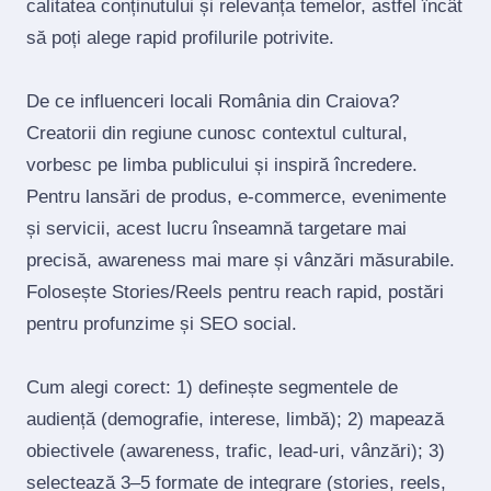
calitatea conținutului și relevanța temelor, astfel încât
să poți alege rapid profilurile potrivite.
De ce influenceri locali România din Craiova?
Creatorii din regiune cunosc contextul cultural,
vorbesc pe limba publicului și inspiră încredere.
Pentru lansări de produs, e‑commerce, evenimente
și servicii, acest lucru înseamnă targetare mai
precisă, awareness mai mare și vânzări măsurabile.
Folosește Stories/Reels pentru reach rapid, postări
pentru profunzime și SEO social.
Cum alegi corect: 1) definește segmentele de
audiență (demografie, interese, limbă); 2) mapează
obiectivele (awareness, trafic, lead‑uri, vânzări); 3)
selectează 3–5 formate de integrare (stories, reels,