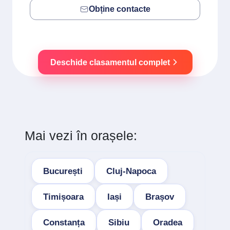
Obține contacte
Deschide clasamentul complet
Mai vezi în orașele:
București
Cluj-Napoca
Timișoara
Iași
Brașov
Constanța
Sibiu
Oradea