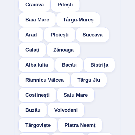
Craiova
Pitești
Baia Mare
Târgu-Mureș
Arad
Ploiești
Suceava
Galați
Zănoaga
Alba Iulia
Bacău
Bistrița
Râmnicu Vâlcea
Târgu Jiu
Costinești
Satu Mare
Buzău
Voivodeni
Târgovişte
Piatra Neamţ