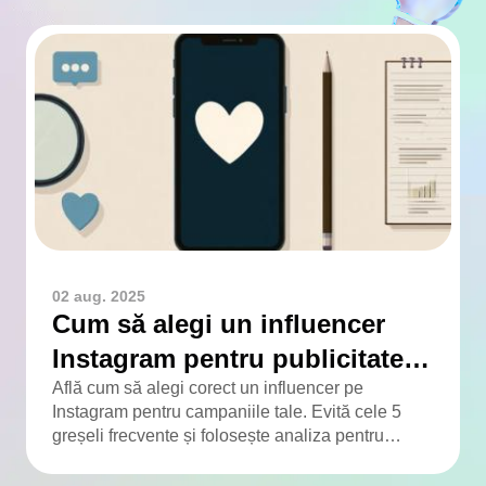
02 aug. 2025
Cum să alegi un influencer
Instagram pentru publicitate: 5
greșeli ușor de evitat
Află cum să alegi corect un influencer pe
Instagram pentru campaniile tale. Evită cele 5
greșeli frecvente și folosește analiza pentru
rezultate reale.