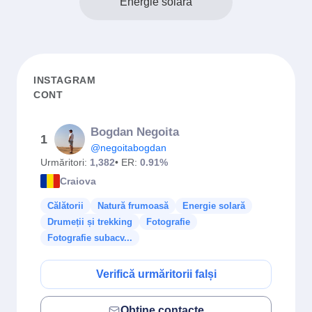
Energie solară
INSTAGRAM
CONT
Bogdan Negoita
1
@negoitabogdan
Urmăritori:
1,382
• ER:
0.91%
Craiova
Călătorii
Natură frumoasă
Energie solară
Drumeții și trekking
Fotografie
Fotografie subacv...
Verifică urmăritorii falși
Obține contacte