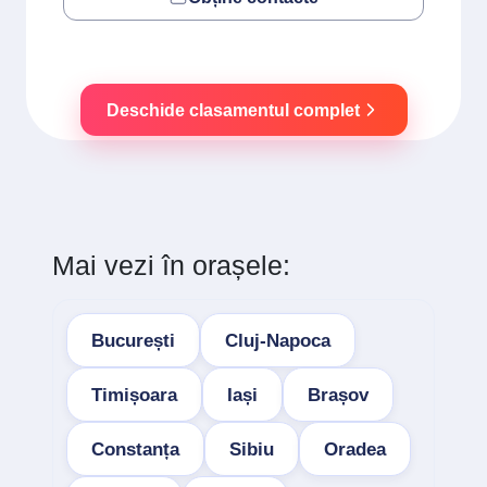
Deschide clasamentul complet
Mai vezi în orașele:
București
Cluj-Napoca
Timișoara
Iași
Brașov
Constanța
Sibiu
Oradea