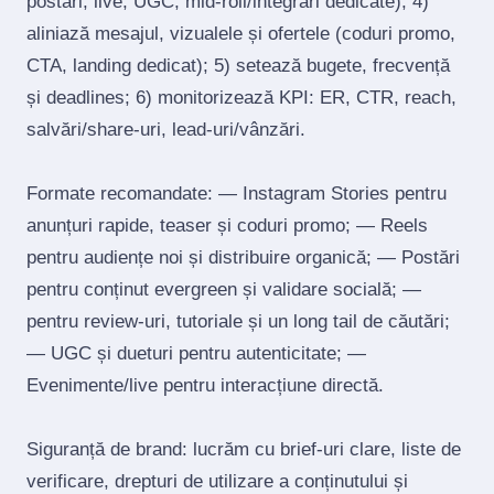
postări, live, UGC, mid‑roll/integrări dedicate); 4)
aliniază mesajul, vizualele și ofertele (coduri promo,
CTA, landing dedicat); 5) setează bugete, frecvență
și deadlines; 6) monitorizează KPI: ER, CTR, reach,
salvări/share‑uri, lead‑uri/vânzări.
Formate recomandate: — Instagram Stories pentru
anunțuri rapide, teaser și coduri promo; — Reels
pentru audiențe noi și distribuire organică; — Postări
pentru conținut evergreen și validare socială; —
pentru review‑uri, tutoriale și un long tail de căutări;
— UGC și dueturi pentru autenticitate; —
Evenimente/live pentru interacțiune directă.
Siguranță de brand: lucrăm cu brief‑uri clare, liste de
verificare, drepturi de utilizare a conținutului și