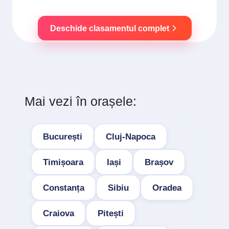
Deschide clasamentul complet
Mai vezi în orașele:
București
Cluj-Napoca
Timișoara
Iași
Brașov
Constanța
Sibiu
Oradea
Craiova
Pitești