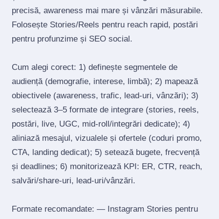
precisă, awareness mai mare și vânzări măsurabile.
Folosește Stories/Reels pentru reach rapid, postări
pentru profunzime și SEO social.
Cum alegi corect: 1) definește segmentele de
audiență (demografie, interese, limbă); 2) mapează
obiectivele (awareness, trafic, lead‑uri, vânzări); 3)
selectează 3–5 formate de integrare (stories, reels,
postări, live, UGC, mid‑roll/integrări dedicate); 4)
aliniază mesajul, vizualele și ofertele (coduri promo,
CTA, landing dedicat); 5) setează bugete, frecvență
și deadlines; 6) monitorizează KPI: ER, CTR, reach,
salvări/share‑uri, lead‑uri/vânzări.
Formate recomandate: — Instagram Stories pentru