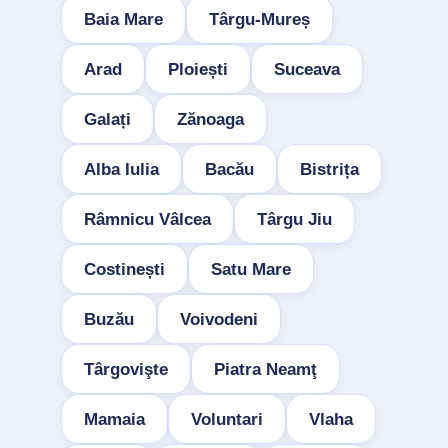
Baia Mare
Târgu-Mureș
Arad
Ploiești
Suceava
Galați
Zănoaga
Alba Iulia
Bacău
Bistrița
Râmnicu Vâlcea
Târgu Jiu
Costinești
Satu Mare
Buzău
Voivodeni
Târgovişte
Piatra Neamţ
Mamaia
Voluntari
Vlaha