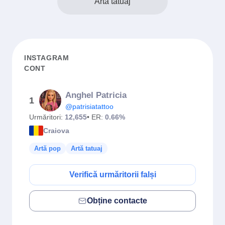
Artă tatuaj
INSTAGRAM
CONT
Anghel Patricia
1
@patrisiatattoo
Urmăritori:
12,655
• ER:
0.66%
Craiova
Artă pop
Artă tatuaj
Verifică urmăritorii falși
Obține contacte