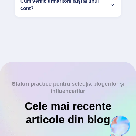
Cum verific urmăritorii falși ai unui
cont?
Sfaturi practice pentru selecția blogerilor și
influencerilor
Cele mai recente
articole din blog