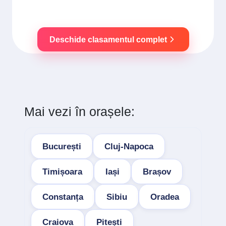
Deschide clasamentul complet
Mai vezi în orașele:
București
Cluj-Napoca
Timișoara
Iași
Brașov
Constanța
Sibiu
Oradea
Craiova
Pitești