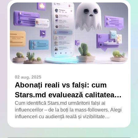
02 aug. 2025
Abonați reali vs falși: cum
Stars.md evaluează calitatea
audienței
Cum identifică Stars.md urmăritorii falși ai
influencerilor – de la boți la mass-followers. Alegi
influenceri cu audiență reală și vizibilitate
adevărată.