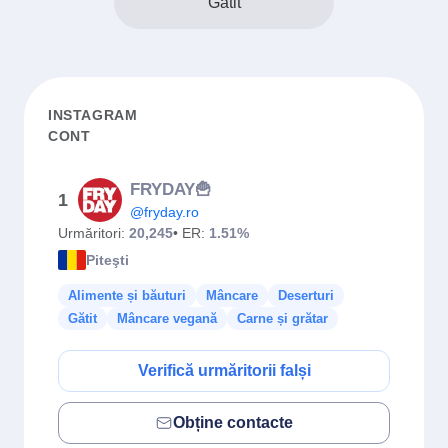
Gătit
INSTAGRAM
CONT
FRYDAY🍟
1
@fryday.ro
Urmăritori:
20,245
• ER:
1.51%
Piteşti
Alimente și băuturi
Mâncare
Deserturi
Gătit
Mâncare vegană
Carne și grătar
Verifică urmăritorii falși
Obține contacte