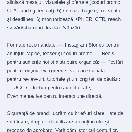
aliniază mesajul, vizualele și ofertele (coduri promo,
CTA, landing dedicat); 5) setează bugete, frecvență
și deadlines; 6) monitorizează KPI: ER, CTR, reach,
salvări/share‑uri, lead‑uri/vânzări.
Formate recomandate: — Instagram Stories pentru
anunțuri rapide, teaser și coduri promo; — Reels
pentru audiențe noi și distribuire organică; — Postări
pentru conținut evergreen și validare socială; —
pentru review‑uri, tutoriale și un long tail de căutări;
— UGC și dueturi pentru autenticitate; —
Evenimente/live pentru interacțiune directă.
Siguranță de brand: lucrăm cu brief‑uri clare, liste de
verificare, drepturi de utilizare a conținutului și
procese de aprobare. Verificăm istoricul conturilor,