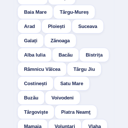
Baia Mare
Târgu-Mureș
Arad
Ploiești
Suceava
Galați
Zănoaga
Alba Iulia
Bacău
Bistrița
Râmnicu Vâlcea
Târgu Jiu
Costinești
Satu Mare
Buzău
Voivodeni
Târgovişte
Piatra Neamţ
Mamaia
Voluntari
Vlaha