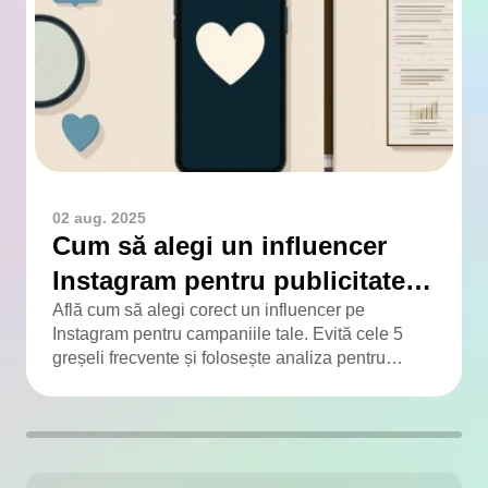
02 aug. 2025
Cum să alegi un influencer
Instagram pentru publicitate: 5
greșeli ușor de evitat
Află cum să alegi corect un influencer pe
Instagram pentru campaniile tale. Evită cele 5
greșeli frecvente și folosește analiza pentru
rezultate reale.