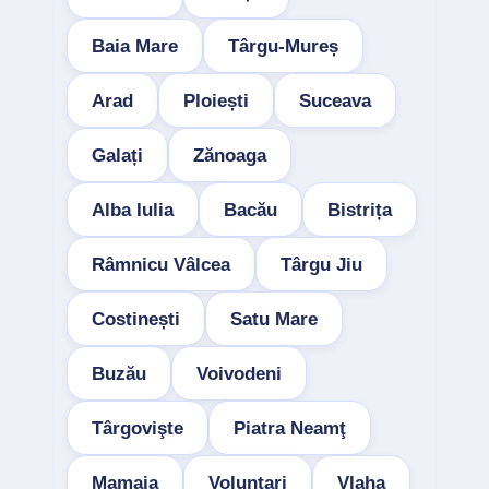
Baia Mare
Târgu-Mureș
Arad
Ploiești
Suceava
Galați
Zănoaga
Alba Iulia
Bacău
Bistrița
Râmnicu Vâlcea
Târgu Jiu
Costinești
Satu Mare
Buzău
Voivodeni
Târgovişte
Piatra Neamţ
Mamaia
Voluntari
Vlaha