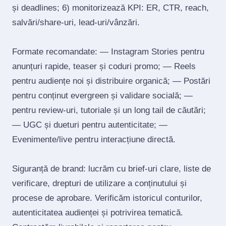
și deadlines; 6) monitorizează KPI: ER, CTR, reach,
salvări/share‑uri, lead‑uri/vânzări.
Formate recomandate: — Instagram Stories pentru
anunțuri rapide, teaser și coduri promo; — Reels
pentru audiențe noi și distribuire organică; — Postări
pentru conținut evergreen și validare socială; —
pentru review‑uri, tutoriale și un long tail de căutări;
— UGC și dueturi pentru autenticitate; —
Evenimente/live pentru interacțiune directă.
Siguranță de brand: lucrăm cu brief‑uri clare, liste de
verificare, drepturi de utilizare a conținutului și
procese de aprobare. Verificăm istoricul conturilor,
autenticitatea audienței și potrivirea tematică.