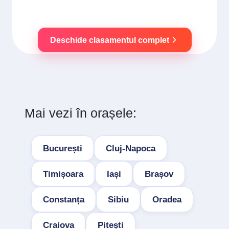
Deschide clasamentul complet
Mai vezi în orașele:
București
Cluj-Napoca
Timișoara
Iași
Brașov
Constanța
Sibiu
Oradea
Craiova
Pitești