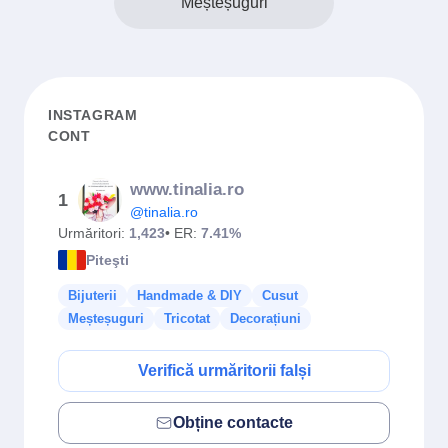
Meșteșuguri
INSTAGRAM
CONT
www.tinalia.ro
1
@tinalia.ro
Urmăritori:
1,423
• ER:
7.41%
Piteşti
Bijuterii
Handmade & DIY
Cusut
Meșteșuguri
Tricotat
Decorațiuni
Verifică urmăritorii falși
Obține contacte