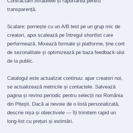
Contractăm livrabilele și raportarea pentru
transparență.
Scalare: pornește cu un A/B test pe un grup mic de
creatori, apoi scalează pe întregul shortlist care
performează. Mixează formate și platforme, ține cont
de sezonalitate și optimizează pe baza feedback‑ului
de la public.
Catalogul este actualizat continuu: apar creatori noi,
se actualizează metricile și contactele. Salvează
pagina și revino periodic pentru selecții noi România
din Pitești. Dacă ai nevoie de o listă personalizată,
descrie nișa și obiectivele — îți trimitem rapid un
long‑list cu prețuri și estimări.