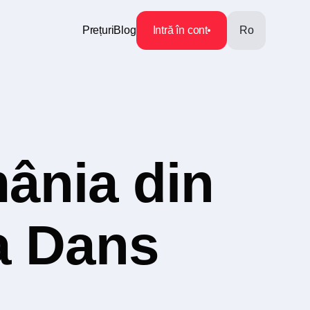
Prețuri
Blog
Intră în cont
Ro
ânia din
ia Dans