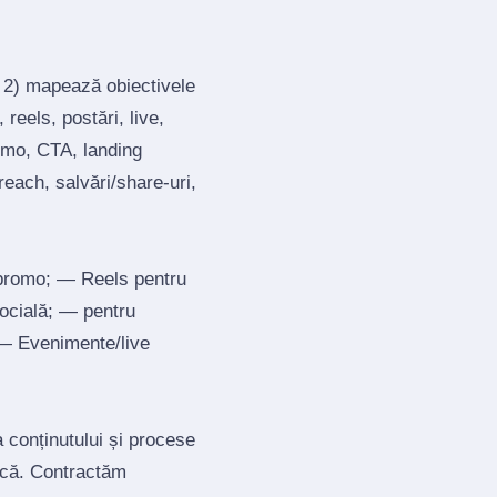
; 2) mapează obiectivele
reels, postări, live,
romo, CTA, landing
each, salvări/share‑uri,
 promo; — Reels pentru
socială; — pentru
; — Evenimente/live
a conținutului și procese
tică. Contractăm