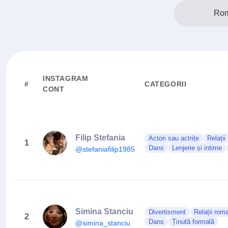
Rom
INSTAGRAM
#
CATEGORII
CONT
Filip Stefania
Actori sau actrițe
Relații
1
Dans
Lenjerie și intime
@stefaniafilip1985
Simina Stanciu
Divertisment
Relații roma
2
Dans
Ținută formală
@simina_stanciu