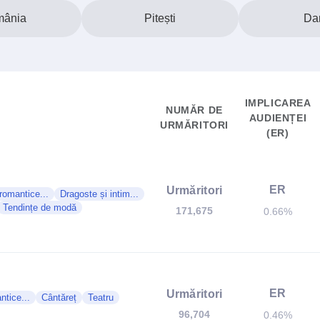
ânia
Pitești
Da
IMPLICAREA
NUMĂR DE
AUDIENȚEI
URMĂRITORI
(ER)
ER
Urmăritori
 romantice...
Dragoste și intim...
Tendințe de modă
171,675
0.66%
ER
Urmăritori
ntice...
Cântăreț
Teatru
96,704
0.46%