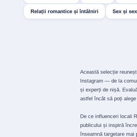
Relații romantice și întâlniri
Sex și sex
Această selecție reuneșt
Instagram — de la comuni
și experți de nișă. Evalu
astfel încât să poți alege 
De ce influenceri locali 
publicului și inspiră înc
înseamnă targetare mai 