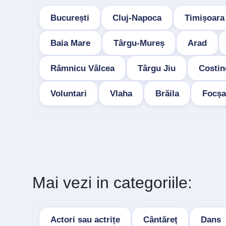
București
Cluj-Napoca
Timișoara
Baia Mare
Târgu-Mureș
Arad
Râmnicu Vâlcea
Târgu Jiu
Costin
Voluntari
Vlaha
Brăila
Focșa
Mai vezi in categoriile:
Actori sau actrițe
Cântăreț
Dans