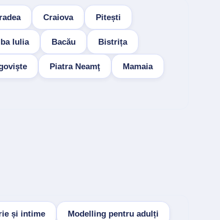
radea
Craiova
Pitești
ba Iulia
Bacău
Bistrița
govişte
Piatra Neamţ
Mamaia
ie și intime
Modelling pentru adulți