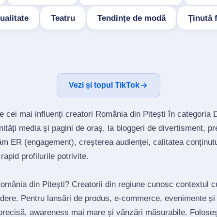
ualitate
Teatru
Tendințe de modă
Ținută 
Vezi și topul TikTok
e cei mai influenți creatori România din Pitești în categoria
tăți media și pagini de oraș, la bloggeri de divertisment, p
ăm ER (engagement), creșterea audienței, calitatea conținutu
rapid profilurile potrivite.
România din Pitești? Creatorii din regiune cunosc contextul c
redere. Pentru lansări de produs, e‑commerce, evenimente și 
precisă, awareness mai mare și vânzări măsurabile. Foloseș