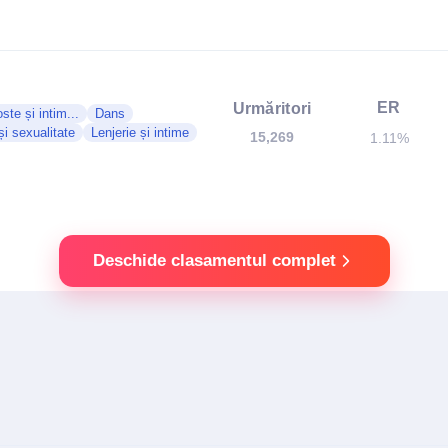
ER
Urmăritori
ste și intim...
Dans
i sexualitate
Lenjerie și intime
15,269
1.11%
Deschide clasamentul complet