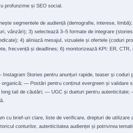
tru profunzime și SEO social.
inește segmentele de audiență (demografie, interese, limbă)
ri, vânzări); 3) selectează 3–5 formate de integrare (stories, 
edicate); 4) aliniază mesajul, vizualele și ofertele (coduri p
ete, frecvență și deadlines; 6) monitorizează KPI: ER, CTR, r
Instagram Stories pentru anunțuri rapide, teaser și coduri
re organică; — Postări pentru conținut evergreen și validare 
un long tail de căutări; — UGC și dueturi pentru autenticitate
ă.
 cu brief‑uri clare, liste de verificare, drepturi de utilizare 
toricul conturilor, autenticitatea audienței și potrivirea tema