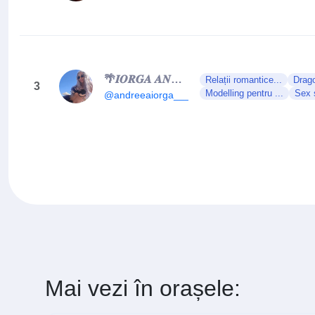
🌴𝑰𝑶𝑹𝑮𝑨 𝑨𝑵𝑫𝑹𝑬𝑬𝑨 𝑮𝑬𝑶𝑹𝑮𝑰𝑨𝑵𝑨🌴
Relații romantice...
Drago
3
Modelling pentru ...
Sex ș
@andreeaiorga___
Mai vezi în orașele: