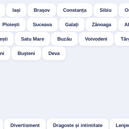
Iași
Brașov
Constanța
Sibiu
O
Ploiești
Suceava
Galați
Zănoaga
Al
ești
Satu Mare
Buzău
Voivodeni
Târ
ni
Buşteni
Deva
Divertisment
Dragoste și intimitate
Lenjer