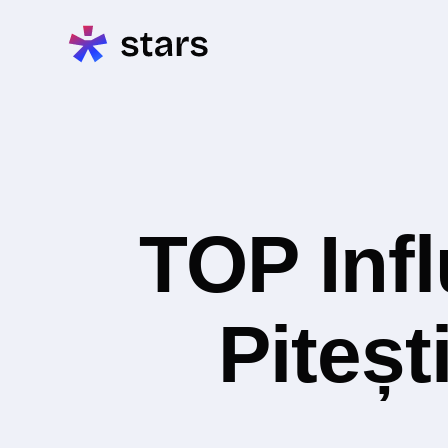
TOP Inf
Piteșt