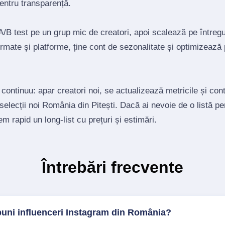
pentru transparență.
/B test pe un grup mic de creatori, apoi scalează pe întregul
mate și platforme, ține cont de sezonalitate și optimizează
 continuu: apar creatori noi, se actualizează metricile și co
 selecții noi România din Pitești. Dacă ai nevoie de o listă p
tem rapid un long‑list cu prețuri și estimări.
Întrebări frecvente
buni influenceri Instagram din România?