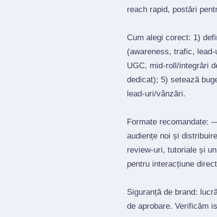
reach rapid, postări pen
Cum alegi corect: 1) def
(awareness, trafic, lead‑u
UGC, mid‑roll/integrări d
dedicat); 5) setează bug
lead‑uri/vânzări.
Formate recomandate: — 
audiențe noi și distribui
review‑uri, tutoriale și 
pentru interacțiune direct
Siguranță de brand: lucrăm
de aprobare. Verificăm is