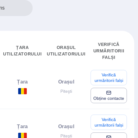
ns
VERIFICĂ
ȚARA
ORAȘUL
URMĂRITORII
UTILIZATORULUI
UTILIZATORULUI
FALȘI
Verifică
urmăritorii falși
Țara
Orașul
Piteşti
Obține contacte
Verifică
urmăritorii falși
Țara
Orașul
Piteşti