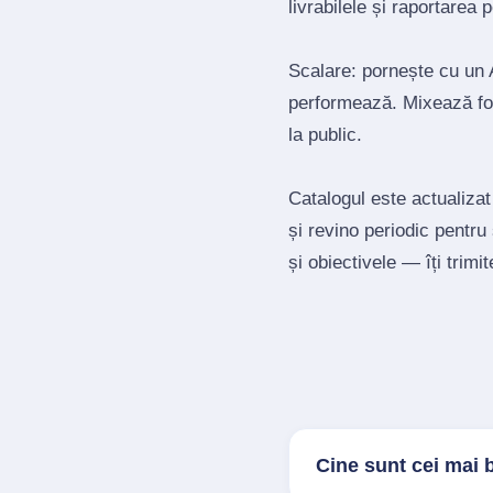
livrabilele și raportarea 
Scalare: pornește cu un A
performează. Mixează for
la public.
Catalogul este actualizat
și revino periodic pentru
și obiectivele — îți trimi
Cine sunt cei mai 