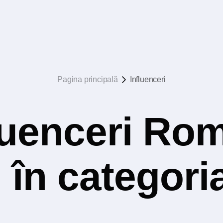
Pagina principală
Influenceri
luenceri Rom
i în categor