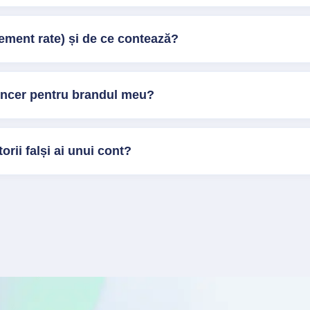
ment rate) și de ce contează?
encer pentru brandul meu?
orii falși ai unui cont?