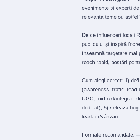
evenimente și experți de
relevanța temelor, astfel î
De ce influenceri locali 
publicului și inspiră înc
înseamnă targetare mai 
reach rapid, postări pen
Cum alegi corect: 1) def
(awareness, trafic, lead‑u
UGC, mid‑roll/integrări d
dedicat); 5) setează bug
lead‑uri/vânzări.
Formate recomandate: — 