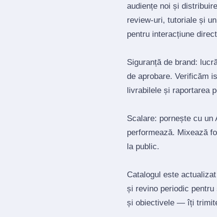
audiențe noi și distribui
review‑uri, tutoriale și 
pentru interacțiune direct
Siguranță de brand: lucrăm
de aprobare. Verificăm is
livrabilele și raportarea 
Scalare: pornește cu un A
performează. Mixează for
la public.
Catalogul este actualizat
și revino periodic pentru
și obiectivele — îți trimi