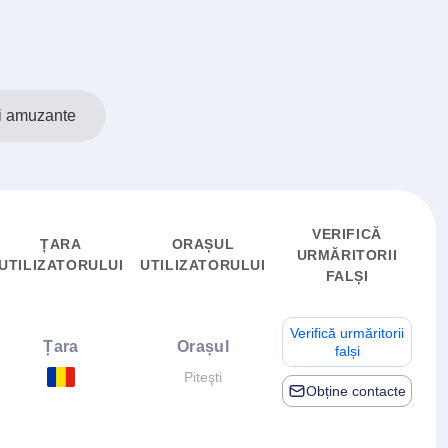
i amuzante
VERIFICĂ
ȚARA
ORAȘUL
URMĂRITORII
UTILIZATORULUI
UTILIZATORULUI
FALȘI
Verifică urmăritorii
Țara
Orașul
falși
Piteşti
Obține contacte