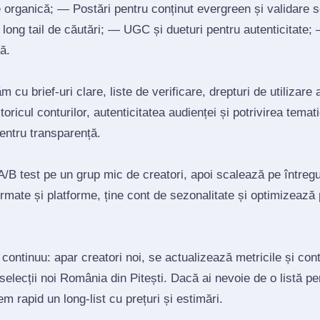
re organică; — Postări pentru conținut evergreen și validare 
un long tail de căutări; — UGC și dueturi pentru autenticitate
ă.
 cu brief‑uri clare, liste de verificare, drepturi de utilizare 
toricul conturilor, autenticitatea audienței și potrivirea tema
pentru transparență.
/B test pe un grup mic de creatori, apoi scalează pe întregul
mate și platforme, ține cont de sezonalitate și optimizează
 continuu: apar creatori noi, se actualizează metricile și co
 selecții noi România din Pitești. Dacă ai nevoie de o listă p
tem rapid un long‑list cu prețuri și estimări.