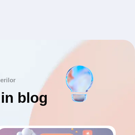
erilor
din blog