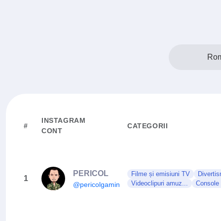
Rom
INSTAGRAM
#
CATEGORII
CONT
PERICOL
Filme și emisiuni TV
Diverti
1
Videoclipuri amuz...
Console 
@pericolgaming