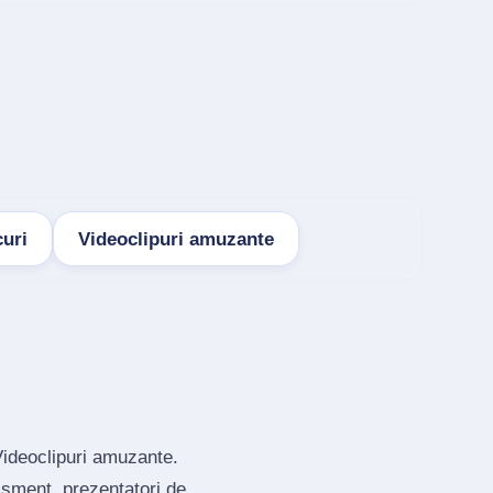
uri
Videoclipuri amuzante
Videoclipuri amuzante.
isment, prezentatori de