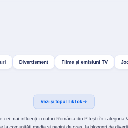
uri
Divertisment
Filme și emisiuni TV
Joc
Vezi și topul TikTok
 cei mai influenți creatori România din Pitești în categoria 
la comunități media și pagini de oraș, la bloggeri de divert