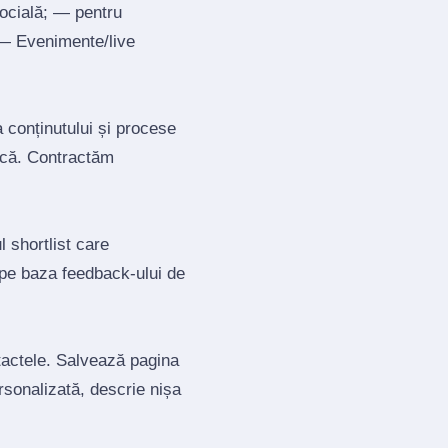
socială; — pentru
; — Evenimente/live
a conținutului și procese
tică. Contractăm
 shortlist care
 pe baza feedback‑ului de
ntactele. Salvează pagina
ersonalizată, descrie nișa