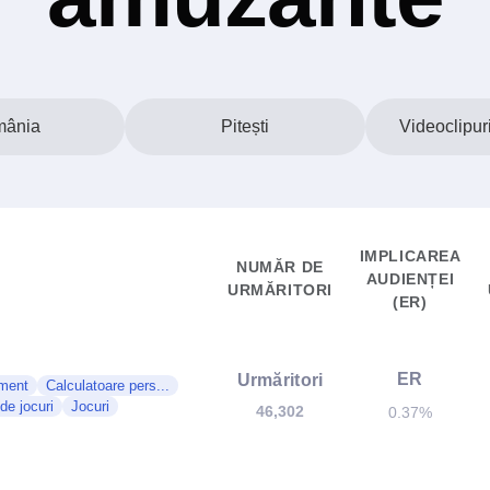
ânia
Pitești
Videoclipur
IMPLICAREA
NUMĂR DE
AUDIENȚEI
URMĂRITORI
(ER)
ER
Urmăritori
sment
Calculatoare pers...
de jocuri
Jocuri
46,302
0.37%