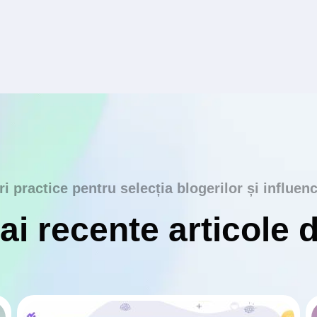
ri practice pentru selecția blogerilor și influenc
i recente articole 