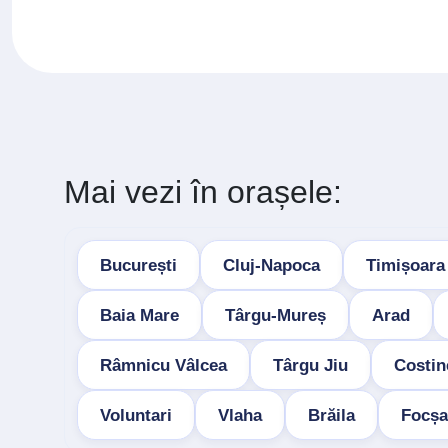
Mai vezi în orașele:
București
Cluj-Napoca
Timișoara
Baia Mare
Târgu-Mureș
Arad
Râmnicu Vâlcea
Târgu Jiu
Costin
Voluntari
Vlaha
Brăila
Focșa