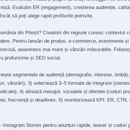
 nișă. Evaluăm ER (engagement), creșterea audienței, calitat
ncât să poți alege rapid profilurile potrivite.
România din Pitești? Creatorii din regiune cunosc contextul c
redere. Pentru lansări de produs, e‑commerce, evenimente și 
precisă, awareness mai mare și vânzări măsurabile. Foloseș
tru profunzime și SEO social.
inește segmentele de audiență (demografie, interese, limbă)
ri, vânzări); 3) selectează 3–5 formate de integrare (stories, 
edicate); 4) aliniază mesajul, vizualele și ofertele (coduri p
ete, frecvență și deadlines; 6) monitorizează KPI: ER, CTR, r
Instagram Stories pentru anunțuri rapide, teaser și coduri