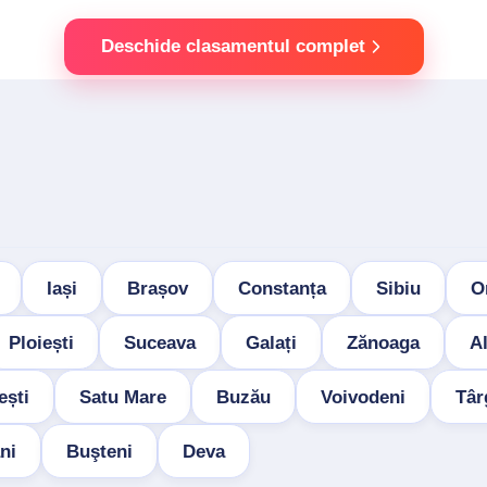
Deschide clasamentul complet
Iași
Brașov
Constanța
Sibiu
O
Ploiești
Suceava
Galați
Zănoaga
Al
ești
Satu Mare
Buzău
Voivodeni
Târ
ni
Buşteni
Deva