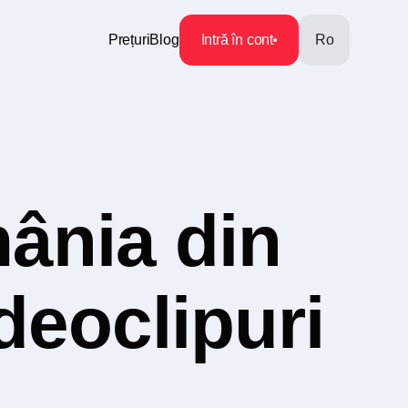
Prețuri
Blog
Intră în cont
Ro
ânia din
ideoclipuri