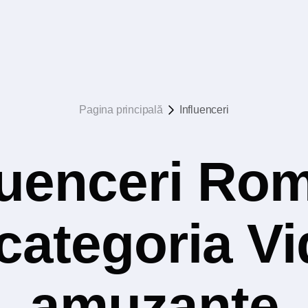
Pagina principală
Influenceri
luenceri Rom
 categoria V
amuzante