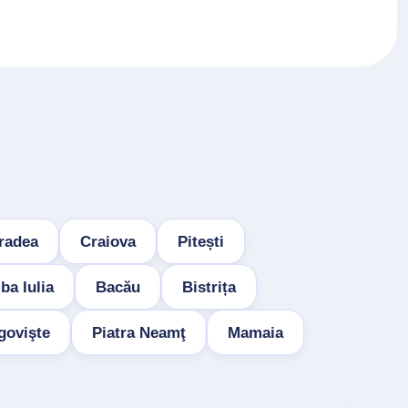
radea
Craiova
Pitești
ba Iulia
Bacău
Bistrița
govişte
Piatra Neamţ
Mamaia