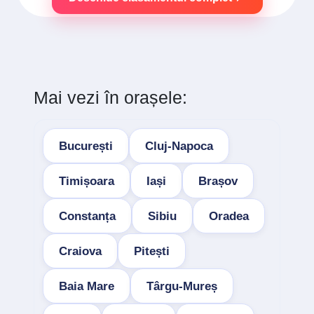
Mai vezi în orașele:
București
Cluj-Napoca
Timișoara
Iași
Brașov
Constanța
Sibiu
Oradea
Craiova
Pitești
Baia Mare
Târgu-Mureș