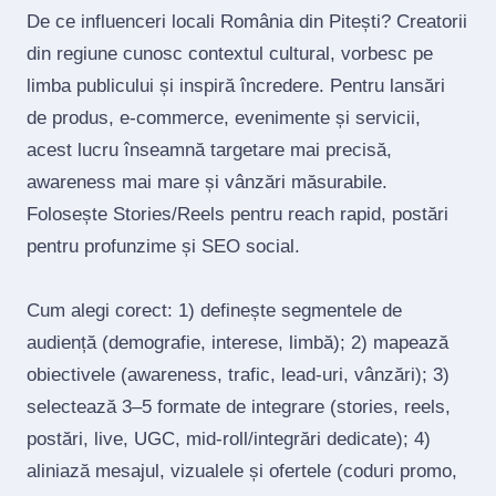
De ce influenceri locali România din Pitești? Creatorii
din regiune cunosc contextul cultural, vorbesc pe
limba publicului și inspiră încredere. Pentru lansări
de produs, e‑commerce, evenimente și servicii,
acest lucru înseamnă targetare mai precisă,
awareness mai mare și vânzări măsurabile.
Folosește Stories/Reels pentru reach rapid, postări
pentru profunzime și SEO social.
Cum alegi corect: 1) definește segmentele de
audiență (demografie, interese, limbă); 2) mapează
obiectivele (awareness, trafic, lead‑uri, vânzări); 3)
selectează 3–5 formate de integrare (stories, reels,
postări, live, UGC, mid‑roll/integrări dedicate); 4)
aliniază mesajul, vizualele și ofertele (coduri promo,