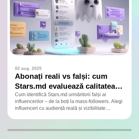
02 aug. 2025
Abonați reali vs falși: cum
Stars.md evaluează calitatea
audienței
Cum identifică Stars.md urmăritorii falși ai
influencerilor – de la boți la mass-followers. Alegi
influenceri cu audiență reală și vizibilitate
adevărată.