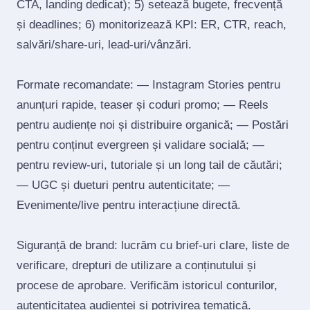
CTA, landing dedicat); 5) setează bugete, frecvență
și deadlines; 6) monitorizează KPI: ER, CTR, reach,
salvări/share‑uri, lead‑uri/vânzări.
Formate recomandate: — Instagram Stories pentru
anunțuri rapide, teaser și coduri promo; — Reels
pentru audiențe noi și distribuire organică; — Postări
pentru conținut evergreen și validare socială; —
pentru review‑uri, tutoriale și un long tail de căutări;
— UGC și dueturi pentru autenticitate; —
Evenimente/live pentru interacțiune directă.
Siguranță de brand: lucrăm cu brief‑uri clare, liste de
verificare, drepturi de utilizare a conținutului și
procese de aprobare. Verificăm istoricul conturilor,
autenticitatea audienței și potrivirea tematică.