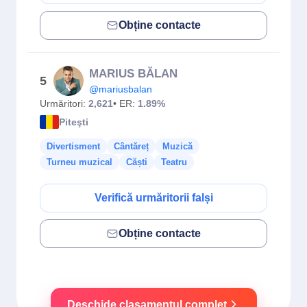
Obține contacte
MARIUS BĂLAN
5
@mariusbalan
Urmăritori:
2,621
• ER:
1.89%
Piteşti
Divertisment
Cântăreț
Muzică
Turneu muzical
Căști
Teatru
Verifică urmăritorii falși
Obține contacte
Deschide clasamentul complet