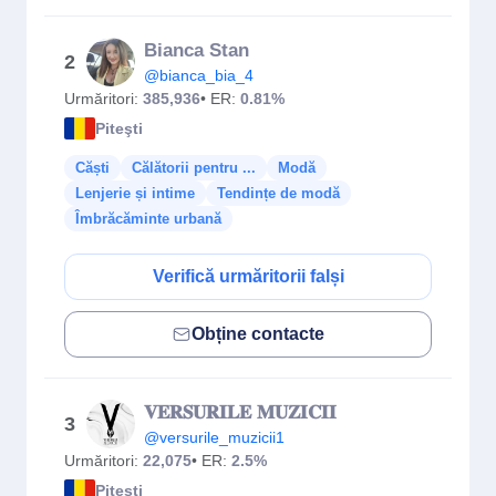
Bianca Stan
2
@bianca_bia_4
Urmăritori:
385,936
• ER:
0.81%
Piteşti
Căști
Călătorii pentru ...
Modă
Lenjerie și intime
Tendințe de modă
Îmbrăcăminte urbană
Verifică urmăritorii falși
Obține contacte
𝐕𝐄𝐑𝐒𝐔𝐑𝐈𝐋𝐄 𝐌𝐔𝐙𝐈𝐂𝐈𝐈
3
@versurile_muzicii1
Urmăritori:
22,075
• ER:
2.5%
Piteşti