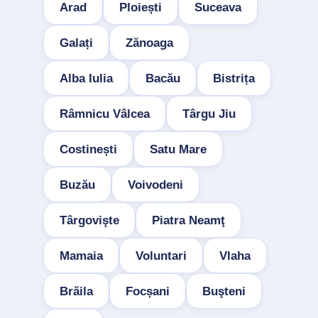
Arad
Ploiești
Suceava
Galați
Zănoaga
Alba Iulia
Bacău
Bistrița
Râmnicu Vâlcea
Târgu Jiu
Costinești
Satu Mare
Buzău
Voivodeni
Târgovişte
Piatra Neamţ
Mamaia
Voluntari
Vlaha
Brăila
Focșani
Buşteni