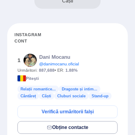
Căști
INSTAGRAM
CONT
Dani Mocanu
1
@danimocanu.oficial
Urmăritori:
887,688
• ER:
1.88%
Piteşti
Relații romantice...
Dragoste și intim...
Cântăreț
Căști
Cluburi sociale
Stand-up
Verifică urmăritorii falși
Obține contacte