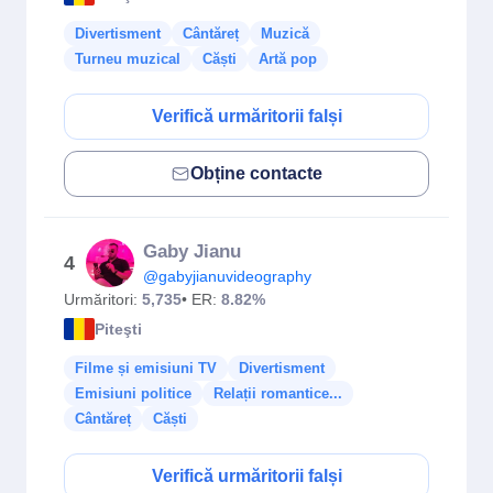
Divertisment
Cântăreț
Muzică
Turneu muzical
Căști
Artă pop
Verifică urmăritorii falși
Obține contacte
Gaby Jianu
4
@gabyjianuvideography
Urmăritori:
5,735
• ER:
8.82%
Piteşti
Filme și emisiuni TV
Divertisment
Emisiuni politice
Relații romantice...
Cântăreț
Căști
Verifică urmăritorii falși