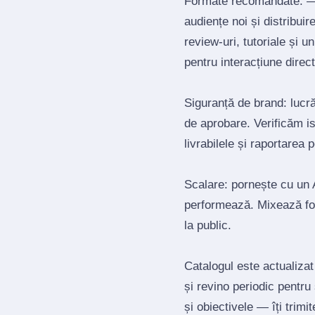
Formate recomandate: — 
audiențe noi și distribui
review‑uri, tutoriale și 
pentru interacțiune direct
Siguranță de brand: lucrăm
de aprobare. Verificăm is
livrabilele și raportarea 
Scalare: pornește cu un A
performează. Mixează for
la public.
Catalogul este actualizat
și revino periodic pentru
și obiectivele — îți trimi