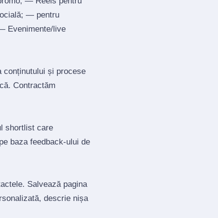
 promo; — Reels pentru
socială; — pentru
; — Evenimente/live
a conținutului și procese
tică. Contractăm
 shortlist care
 pe baza feedback‑ului de
ntactele. Salvează pagina
ersonalizată, descrie nișa