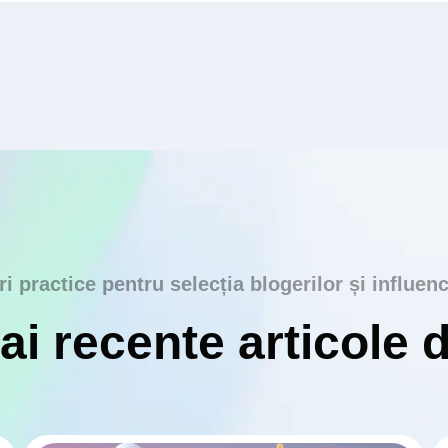
ri practice pentru selecția blogerilor și influenc
i recente articole 