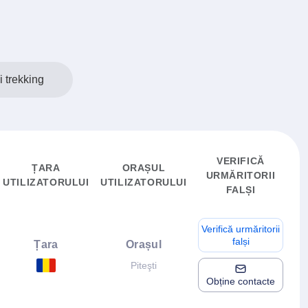
i trekking
VERIFICĂ
ȚARA
ORAȘUL
URMĂRITORII
UTILIZATORULUI
UTILIZATORULUI
FALȘI
Verifică urmăritorii
falși
Țara
Orașul
Piteşti
Obține contacte