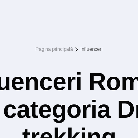
Pagina principală
Influenceri
luenceri Rom
n categoria D
trekking