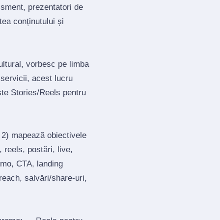
isment, prezentatori de
ea conținutului și
ultural, vorbesc pe limba
servicii, acest lucru
te Stories/Reels pentru
; 2) mapează obiectivele
reels, postări, live,
romo, CTA, landing
each, salvări/share‑uri,