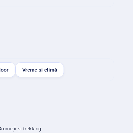
door
Vreme și climă
rumeții și trekking.