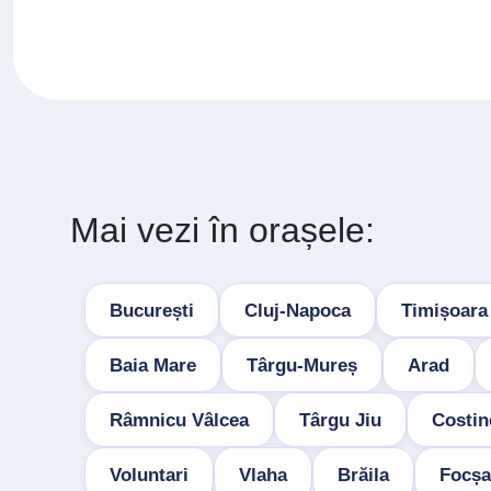
Mai vezi în orașele:
București
Cluj-Napoca
Timișoara
Baia Mare
Târgu-Mureș
Arad
Râmnicu Vâlcea
Târgu Jiu
Costin
Voluntari
Vlaha
Brăila
Focșa