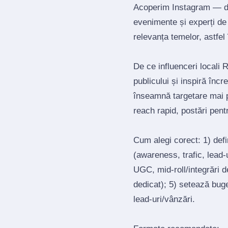
Acoperim Instagram — de 
evenimente și experți de
relevanța temelor, astfel î
De ce influenceri locali 
publicului și inspiră înc
înseamnă targetare mai 
reach rapid, postări pen
Cum alegi corect: 1) def
(awareness, trafic, lead‑u
UGC, mid‑roll/integrări d
dedicat); 5) setează bug
lead‑uri/vânzări.