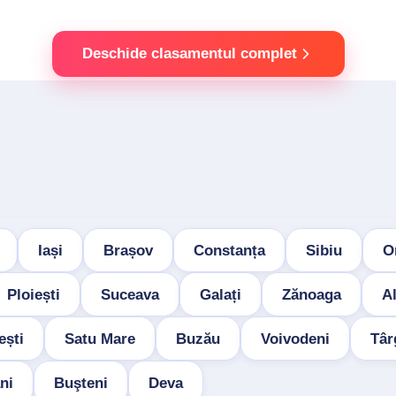
Deschide clasamentul complet
Iași
Brașov
Constanța
Sibiu
O
Ploiești
Suceava
Galați
Zănoaga
Al
ești
Satu Mare
Buzău
Voivodeni
Târ
ni
Buşteni
Deva