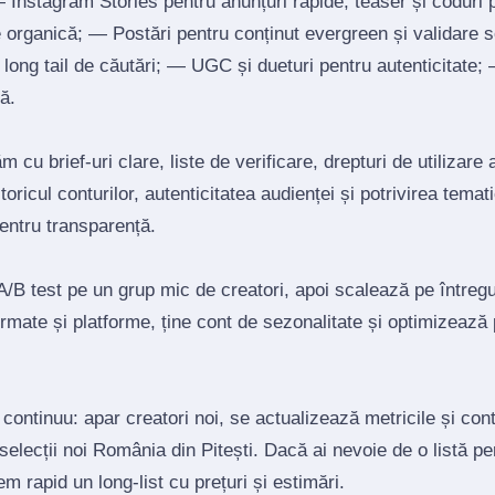
Instagram Stories pentru anunțuri rapide, teaser și coduri
re organică; — Postări pentru conținut evergreen și validare 
un long tail de căutări; — UGC și dueturi pentru autenticitate
ă.
 cu brief‑uri clare, liste de verificare, drepturi de utilizare 
toricul conturilor, autenticitatea audienței și potrivirea tema
pentru transparență.
/B test pe un grup mic de creatori, apoi scalează pe întregul
mate și platforme, ține cont de sezonalitate și optimizează
 continuu: apar creatori noi, se actualizează metricile și co
 selecții noi România din Pitești. Dacă ai nevoie de o listă p
tem rapid un long‑list cu prețuri și estimări.