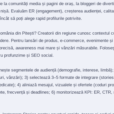
la comunități media și pagini de oraș, la bloggeri de divert
 nișă. Evaluăm ER (engagement), creșterea audienței, calitat
ncât să poți alege rapid profilurile potrivite.
România din Pitești? Creatorii din regiune cunosc contextul c
redere. Pentru lansări de produs, e‑commerce, evenimente și 
precisă, awareness mai mare și vânzări măsurabile. Foloseș
tru profunzime și SEO social.
inește segmentele de audiență (demografie, interese, limbă)
ri, vânzări); 3) selectează 3–5 formate de integrare (stories, 
edicate); 4) aliniază mesajul, vizualele și ofertele (coduri p
ete, frecvență și deadlines; 6) monitorizează KPI: ER, CTR, r