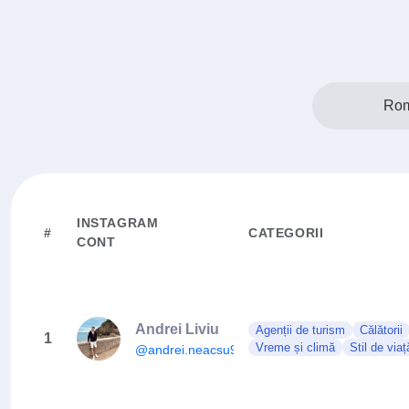
Rom
INSTAGRAM
#
CATEGORII
CONT
Andrei Liviu
Agenții de turism
Călătorii
1
Vreme și climă
Stil de viaț
@andrei.neacsu96