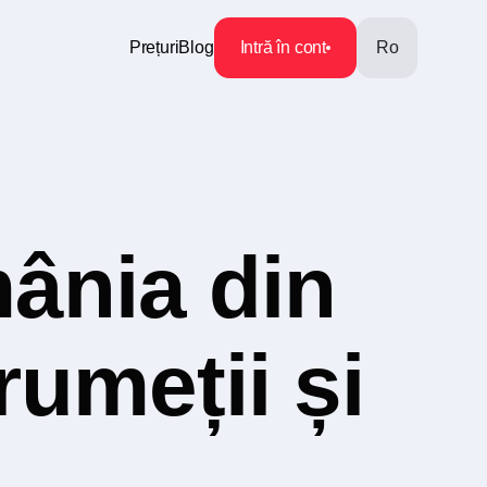
Prețuri
Blog
Intră în cont
Ro
ânia din
rumeții și