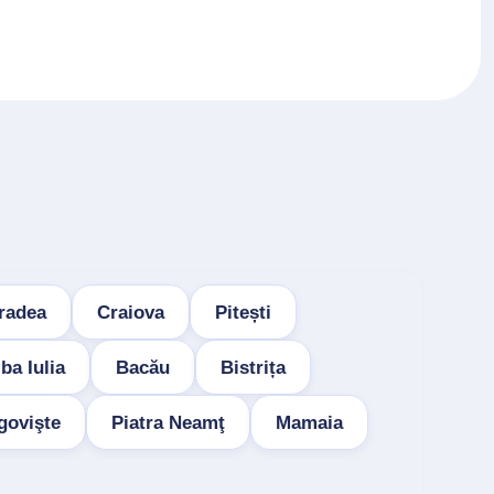
radea
Craiova
Pitești
ba Iulia
Bacău
Bistrița
govişte
Piatra Neamţ
Mamaia