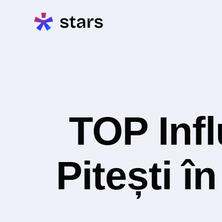
TOP Inf
Pitești î