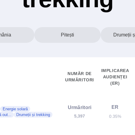
ânia
Pitești
Drumeții ș
IMPLICAREA
NUMĂR DE
AUDIENȚEI
URMĂRITORI
(ER)
ER
Urmăritori
Energie solară
ă out...
Drumeții și trekking
5,397
0.35%