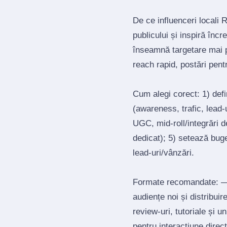
De ce influenceri locali 
publicului și inspiră înc
înseamnă targetare mai 
reach rapid, postări pen
Cum alegi corect: 1) def
(awareness, trafic, lead‑u
UGC, mid‑roll/integrări d
dedicat); 5) setează bug
lead‑uri/vânzări.
Formate recomandate: — 
audiențe noi și distribui
review‑uri, tutoriale și 
pentru interacțiune direct