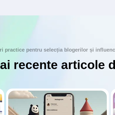
ri practice pentru selecția blogerilor și influenc
i recente articole 