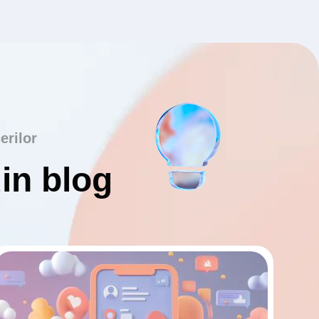
erilor
din blog