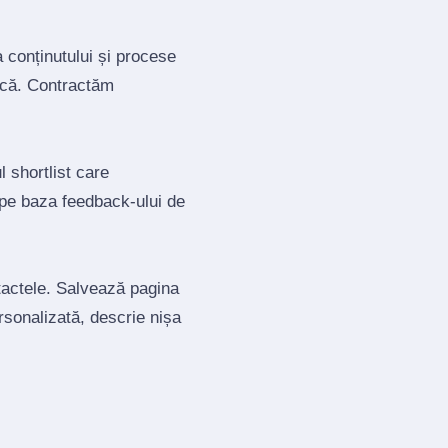
a conținutului și procese
tică. Contractăm
 shortlist care
 pe baza feedback‑ului de
ntactele. Salvează pagina
ersonalizată, descrie nișa