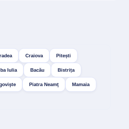
radea
Craiova
Pitești
ba Iulia
Bacău
Bistrița
govişte
Piatra Neamţ
Mamaia