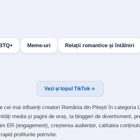
BTQ+
Meme-uri
Relații romantice și întâlniri
Vezi și topul TikTok
e cei mai influenți creatori România din Pitești în categor
tăți media și pagini de oraș, la bloggeri de divertisment, p
ăm ER (engagement), creșterea audienței, calitatea conținutu
rapid profilurile potrivite.