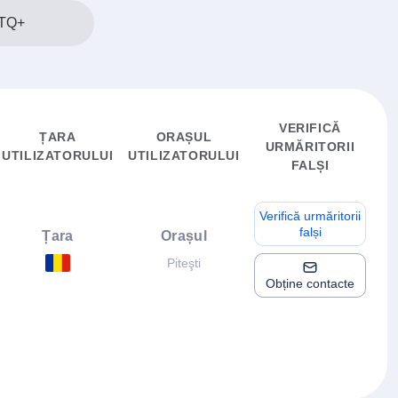
TQ+
VERIFICĂ
ȚARA
ORAȘUL
URMĂRITORII
UTILIZATORULUI
UTILIZATORULUI
FALȘI
Verifică urmăritorii
falși
Țara
Orașul
Piteşti
Obține contacte