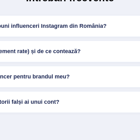
buni influenceri Instagram din România?
ment rate) și de ce contează?
encer pentru brandul meu?
orii falși ai unui cont?