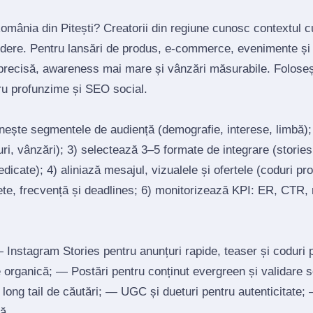
România din Pitești? Creatorii din regiune cunosc contextul c
redere. Pentru lansări de produs, e‑commerce, evenimente și 
precisă, awareness mai mare și vânzări măsurabile. Foloseș
tru profunzime și SEO social.
inește segmentele de audiență (demografie, interese, limbă)
ri, vânzări); 3) selectează 3–5 formate de integrare (stories, 
edicate); 4) aliniază mesajul, vizualele și ofertele (coduri p
ete, frecvență și deadlines; 6) monitorizează KPI: ER, CTR, r
Instagram Stories pentru anunțuri rapide, teaser și coduri
re organică; — Postări pentru conținut evergreen și validare 
un long tail de căutări; — UGC și dueturi pentru autenticitate
ă.