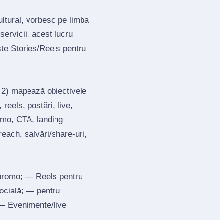
ultural, vorbesc pe limba
servicii, acest lucru
te Stories/Reels pentru
; 2) mapează obiectivele
reels, postări, live,
romo, CTA, landing
each, salvări/share‑uri,
 promo; — Reels pentru
socială; — pentru
; — Evenimente/live