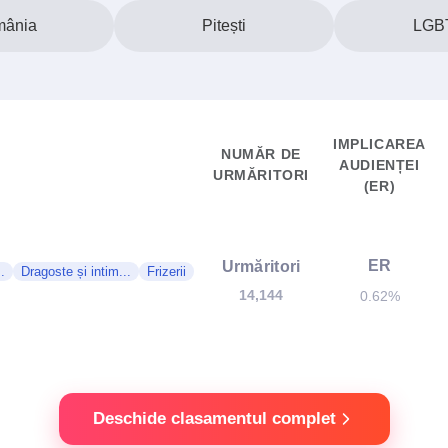
ânia
Pitești
LGB
IMPLICAREA
NUMĂR DE
AUDIENȚEI
URMĂRITORI
(ER)
ER
Urmăritori
.
Dragoste și intim...
Frizerii
14,144
0.62%
Deschide clasamentul complet