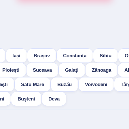
Iași
Brașov
Constanța
Sibiu
O
Ploiești
Suceava
Galați
Zănoaga
Al
ești
Satu Mare
Buzău
Voivodeni
Târ
ni
Buşteni
Deva