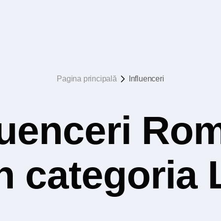
Pagina principală
Influenceri
luenceri Rom
 în categori