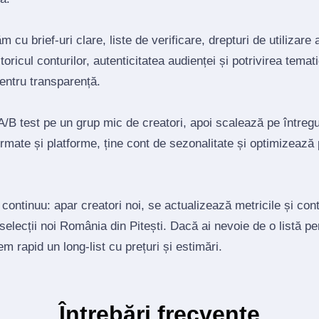
 cu brief‑uri clare, liste de verificare, drepturi de utilizare 
toricul conturilor, autenticitatea audienței și potrivirea tema
pentru transparență.
/B test pe un grup mic de creatori, apoi scalează pe întregul
mate și platforme, ține cont de sezonalitate și optimizează
 continuu: apar creatori noi, se actualizează metricile și co
 selecții noi România din Pitești. Dacă ai nevoie de o listă p
tem rapid un long‑list cu prețuri și estimări.
Întrebări frecvente