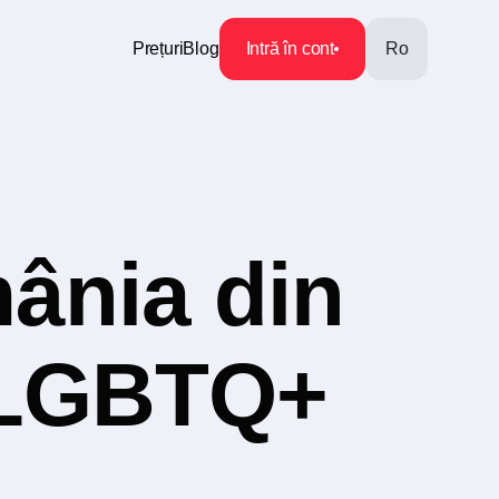
Prețuri
Blog
Intră în cont
Ro
ânia din
a LGBTQ+