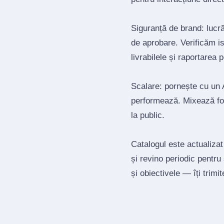
Siguranță de brand: lucrăm
de aprobare. Verificăm is
livrabilele și raportarea 
Scalare: pornește cu un A
performează. Mixează for
la public.
Catalogul este actualizat
și revino periodic pentru
și obiectivele — îți trimi