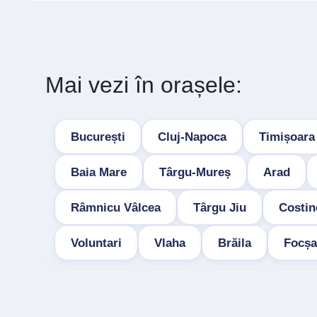
Mai vezi în orașele:
București
Cluj-Napoca
Timișoara
Baia Mare
Târgu-Mureș
Arad
Râmnicu Vâlcea
Târgu Jiu
Costin
Voluntari
Vlaha
Brăila
Focșa