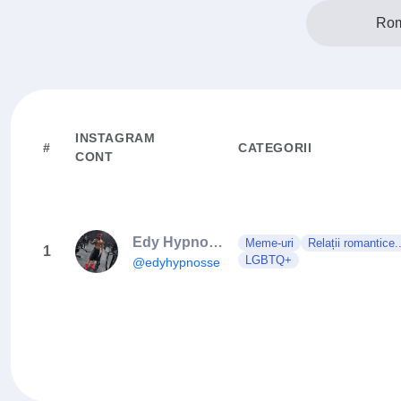
Rom
INSTAGRAM
#
CATEGORII
CONT
Edy Hypnosse
Meme-uri
Relații romantice..
1
LGBTQ+
@edyhypnosse