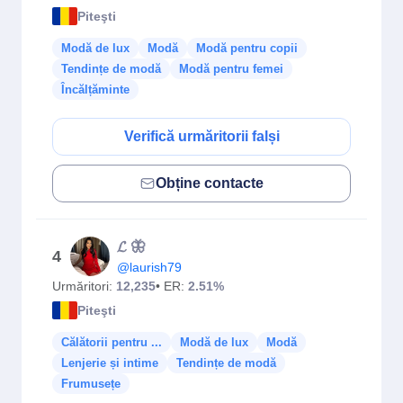
Piteşti
Modă de lux
Modă
Modă pentru copii
Tendințe de modă
Modă pentru femei
Încălțăminte
Verifică urmăritorii falși
Obține contacte
𝓛 🦋
4
@laurish79
Urmăritori:
12,235
• ER:
2.51%
Piteşti
Călătorii pentru ...
Modă de lux
Modă
Lenjerie și intime
Tendințe de modă
Frumusețe