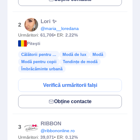
Lori ✨
2
@maria__loredana
Urmăritori:
61,706
• ER:
2.22%
Piteşti
Călătorii pentru ...
Modă de lux
Modă
Modă pentru copii
Tendințe de modă
Îmbrăcăminte urbană
Verifică urmăritorii falși
Obține contacte
RIBBON
3
@ribbononline.ro
Urmăritori:
39,071
• ER:
0.12%