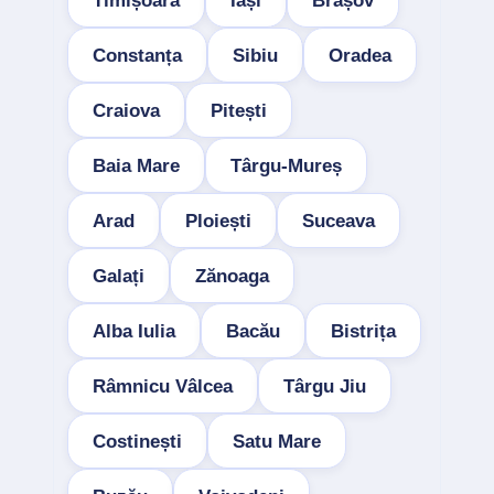
Timișoara
Iași
Brașov
Constanța
Sibiu
Oradea
Craiova
Pitești
Baia Mare
Târgu-Mureș
Arad
Ploiești
Suceava
Galați
Zănoaga
Alba Iulia
Bacău
Bistrița
Râmnicu Vâlcea
Târgu Jiu
Costinești
Satu Mare