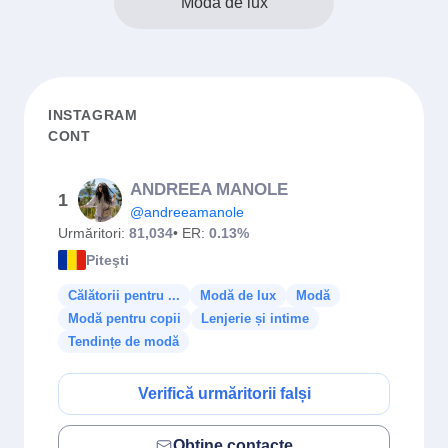
Modă de lux
INSTAGRAM
CONT
ANDREEA MANOLE
1
@andreeamanole
Urmăritori:
81,034
• ER:
0.13%
Piteşti
Călătorii pentru ...
Modă de lux
Modă
Modă pentru copii
Lenjerie și intime
Tendințe de modă
Verifică urmăritorii falși
Obține contacte