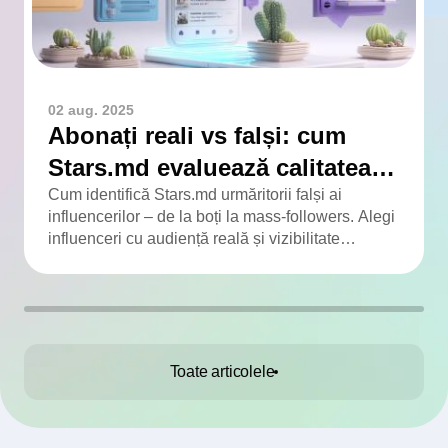
02 aug. 2025
Abonați reali vs falși: cum
Stars.md evaluează calitatea
audienței
Cum identifică Stars.md urmăritorii falși ai
influencerilor – de la boți la mass-followers. Alegi
influenceri cu audiență reală și vizibilitate
adevărată.
Toate articolele