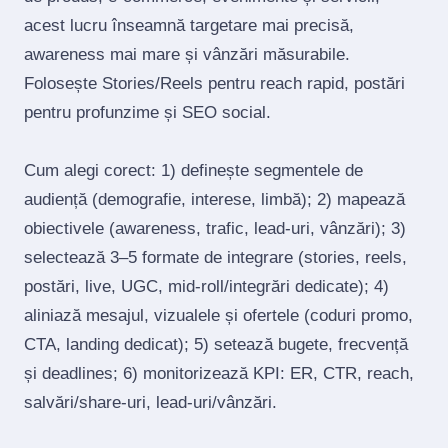
acest lucru înseamnă targetare mai precisă,
awareness mai mare și vânzări măsurabile.
Folosește Stories/Reels pentru reach rapid, postări
pentru profunzime și SEO social.
Cum alegi corect: 1) definește segmentele de
audiență (demografie, interese, limbă); 2) mapează
obiectivele (awareness, trafic, lead‑uri, vânzări); 3)
selectează 3–5 formate de integrare (stories, reels,
postări, live, UGC, mid‑roll/integrări dedicate); 4)
aliniază mesajul, vizualele și ofertele (coduri promo,
CTA, landing dedicat); 5) setează bugete, frecvență
și deadlines; 6) monitorizează KPI: ER, CTR, reach,
salvări/share‑uri, lead‑uri/vânzări.