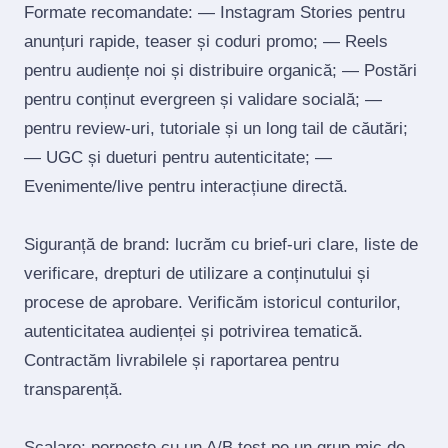
Formate recomandate: — Instagram Stories pentru
anunțuri rapide, teaser și coduri promo; — Reels
pentru audiențe noi și distribuire organică; — Postări
pentru conținut evergreen și validare socială; —
pentru review‑uri, tutoriale și un long tail de căutări;
— UGC și dueturi pentru autenticitate; —
Evenimente/live pentru interacțiune directă.
Siguranță de brand: lucrăm cu brief‑uri clare, liste de
verificare, drepturi de utilizare a conținutului și
procese de aprobare. Verificăm istoricul conturilor,
autenticitatea audienței și potrivirea tematică.
Contractăm livrabilele și raportarea pentru
transparență.
Scalare: pornește cu un A/B test pe un grup mic de