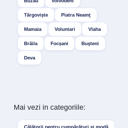
Buzău
Voivodeni
Târgovişte
Piatra Neamţ
Mamaia
Voluntari
Vlaha
Brăila
Focșani
Buşteni
Deva
Mai vezi in categoriile:
Călătorii pentru cumpărături și modă