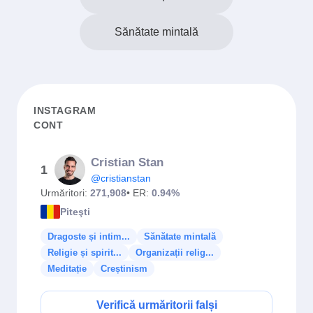
Sănătate mintală
INSTAGRAM
CONT
Cristian Stan
1
@cristianstan
Urmăritori:
271,908
• ER:
0.94%
Piteşti
Dragoste și intim...
Sănătate mintală
Religie și spirit...
Organizații relig...
Meditație
Creștinism
Verifică urmăritorii falși