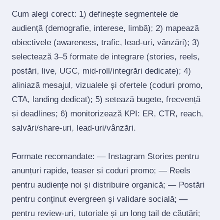
Cum alegi corect: 1) definește segmentele de
audiență (demografie, interese, limbă); 2) mapează
obiectivele (awareness, trafic, lead‑uri, vânzări); 3)
selectează 3–5 formate de integrare (stories, reels,
postări, live, UGC, mid‑roll/integrări dedicate); 4)
aliniază mesajul, vizualele și ofertele (coduri promo,
CTA, landing dedicat); 5) setează bugete, frecvență
și deadlines; 6) monitorizează KPI: ER, CTR, reach,
salvări/share‑uri, lead‑uri/vânzări.
Formate recomandate: — Instagram Stories pentru
anunțuri rapide, teaser și coduri promo; — Reels
pentru audiențe noi și distribuire organică; — Postări
pentru conținut evergreen și validare socială; —
pentru review‑uri, tutoriale și un long tail de căutări;