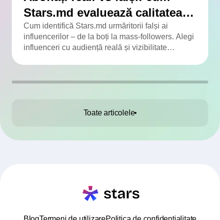
Stars.md evaluează calitatea
audienței
Cum identifică Stars.md urmăritorii falși ai
influencerilor – de la boți la mass-followers. Alegi
influenceri cu audiență reală și vizibilitate
adevărată.
Toate articolele
Blog
Termeni de utilizare
Politica de confidențialitate