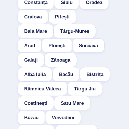
Constanța
Sibiu
Oradea
Craiova
Pitești
Baia Mare
Târgu-Mureș
Arad
Ploiești
Suceava
Galați
Zănoaga
Alba Iulia
Bacău
Bistrița
Râmnicu Vâlcea
Târgu Jiu
Costinești
Satu Mare
Buzău
Voivodeni