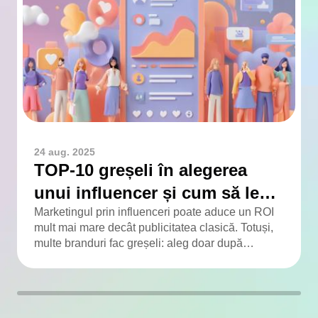
24 aug. 2025
TOP-10 greșeli în alegerea
unui influencer și cum să le
eviți
Marketingul prin influenceri poate aduce un ROI
mult mai mare decât publicitatea clasică. Totuși,
multe branduri fac greșeli: aleg doar după
numărul de urmăritori, ignoră engagementul, nu
verifică publicul și colaborează fără contract. Am
adunat TOP-10 greșeli frecvente și soluțiile
pentru a le evita.