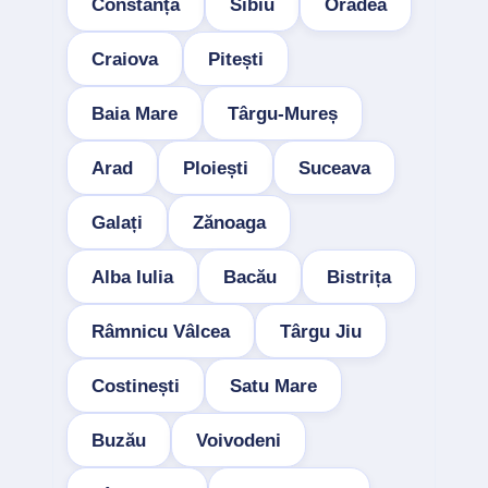
Constanța
Sibiu
Oradea
Craiova
Pitești
Baia Mare
Târgu-Mureș
Arad
Ploiești
Suceava
Galați
Zănoaga
Alba Iulia
Bacău
Bistrița
Râmnicu Vâlcea
Târgu Jiu
Costinești
Satu Mare
Buzău
Voivodeni