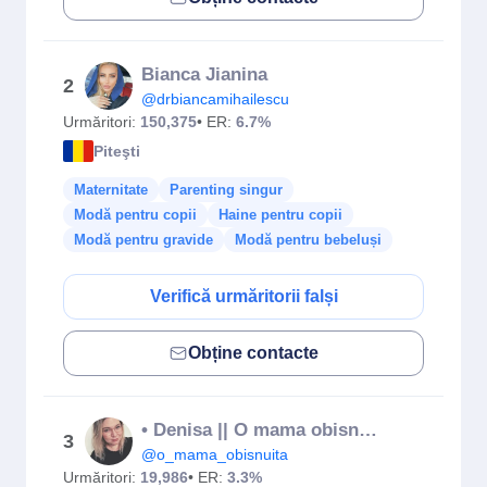
Bianca Jianina
2
@drbiancamihailescu
Urmăritori:
150,375
• ER:
6.7%
Piteşti
Maternitate
Parenting singur
Modă pentru copii
Haine pentru copii
Modă pentru gravide
Modă pentru bebeluși
Verifică urmăritorii falși
Obține contacte
• Denisa || O mama obisnuita •
3
@o_mama_obisnuita
Urmăritori:
19,986
• ER:
3.3%