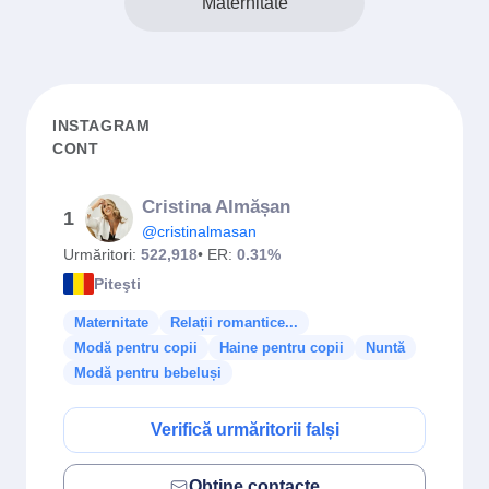
Maternitate
INSTAGRAM
CONT
Cristina Almășan
1
@cristinalmasan
Urmăritori:
522,918
• ER:
0.31%
Piteşti
Maternitate
Relații romantice...
Modă pentru copii
Haine pentru copii
Nuntă
Modă pentru bebeluși
Verifică urmăritorii falși
Obține contacte