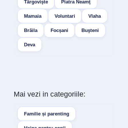
Târgovişte
Piatra Neamţ
Mamaia
Voluntari
Vlaha
Brăila
Focșani
Buşteni
Deva
Mai vezi in categoriile:
Familie și parenting