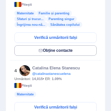
Piteşti
Maternitate
Familie și parenting
Sfaturi și trucur...
Parenting singur
Îngrijirea nou-nă...
Sănătatea copilului
Verifică urmăritorii falși
Obține contacte
Catalina Elena Stanescu
4
@catalinastanescuelena
Urmăritori:
14,015
• ER:
1.09%
Piteşti
Maternitate
Verifică urmăritorii falși