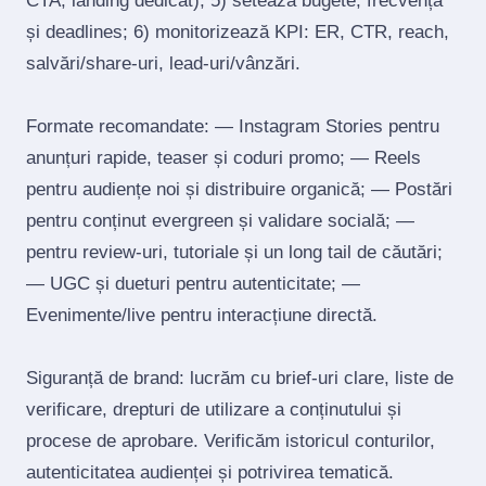
CTA, landing dedicat); 5) setează bugete, frecvență
și deadlines; 6) monitorizează KPI: ER, CTR, reach,
salvări/share‑uri, lead‑uri/vânzări.
Formate recomandate: — Instagram Stories pentru
anunțuri rapide, teaser și coduri promo; — Reels
pentru audiențe noi și distribuire organică; — Postări
pentru conținut evergreen și validare socială; —
pentru review‑uri, tutoriale și un long tail de căutări;
— UGC și dueturi pentru autenticitate; —
Evenimente/live pentru interacțiune directă.
Siguranță de brand: lucrăm cu brief‑uri clare, liste de
verificare, drepturi de utilizare a conținutului și
procese de aprobare. Verificăm istoricul conturilor,
autenticitatea audienței și potrivirea tematică.