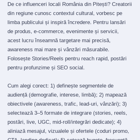
De ce influenceri locali România din Pitești? Creatorii
din regiune cunosc contextul cultural, vorbesc pe
limba publicului și inspiră încredere. Pentru lansări
de produs, e‑commerce, evenimente și servicii,
acest lucru înseamnă targetare mai precisă,
awareness mai mare și vânzări măsurabile.
Folosește Stories/Reels pentru reach rapid, postări
pentru profunzime și SEO social.
Cum alegi corect: 1) definește segmentele de
audiență (demografie, interese, limbă); 2) mapează
obiectivele (awareness, trafic, lead‑uri, vânzări); 3)
selectează 3–5 formate de integrare (stories, reels,
postări, live, UGC, mid‑roll/integrări dedicate); 4)
aliniază mesajul, vizualele și ofertele (coduri promo,