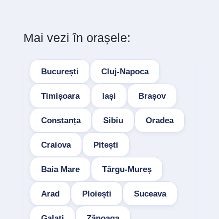
Mai vezi în orașele:
București
Cluj-Napoca
Timișoara
Iași
Brașov
Constanța
Sibiu
Oradea
Craiova
Pitești
Baia Mare
Târgu-Mureș
Arad
Ploiești
Suceava
Galați
Zănoaga