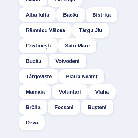
Alba Iulia
Bacău
Bistrița
Râmnicu Vâlcea
Târgu Jiu
Costinești
Satu Mare
Buzău
Voivodeni
Târgovişte
Piatra Neamţ
Mamaia
Voluntari
Vlaha
Brăila
Focșani
Buşteni
Deva