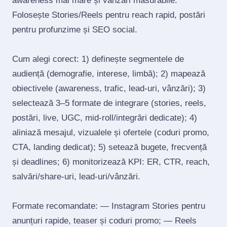
awareness mai mare și vânzări măsurabile.
Folosește Stories/Reels pentru reach rapid, postări
pentru profunzime și SEO social.
Cum alegi corect: 1) definește segmentele de
audiență (demografie, interese, limbă); 2) mapează
obiectivele (awareness, trafic, lead‑uri, vânzări); 3)
selectează 3–5 formate de integrare (stories, reels,
postări, live, UGC, mid‑roll/integrări dedicate); 4)
aliniază mesajul, vizualele și ofertele (coduri promo,
CTA, landing dedicat); 5) setează bugete, frecvență
și deadlines; 6) monitorizează KPI: ER, CTR, reach,
salvări/share‑uri, lead‑uri/vânzări.
Formate recomandate: — Instagram Stories pentru
anunțuri rapide, teaser și coduri promo; — Reels