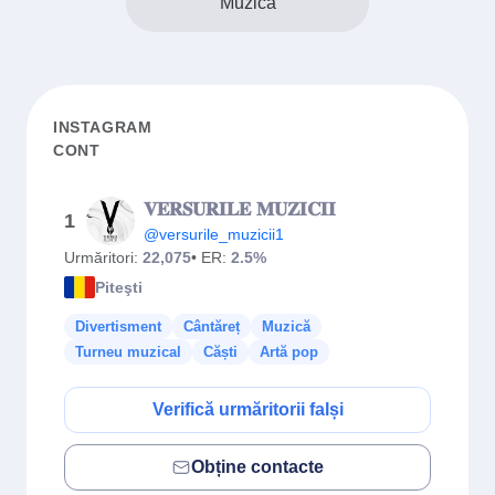
Muzică
INSTAGRAM
CONT
𝐕𝐄𝐑𝐒𝐔𝐑𝐈𝐋𝐄 𝐌𝐔𝐙𝐈𝐂𝐈𝐈
1
@versurile_muzicii1
Urmăritori:
22,075
• ER:
2.5%
Piteşti
Divertisment
Cântăreț
Muzică
Turneu muzical
Căști
Artă pop
Verifică urmăritorii falși
Obține contacte