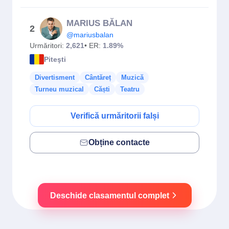
MARIUS BĂLAN
2
@mariusbalan
Urmăritori:
2,621
• ER:
1.89%
Piteşti
Divertisment
Cântăreț
Muzică
Turneu muzical
Căști
Teatru
Verifică urmăritorii falși
Obține contacte
Deschide clasamentul complet