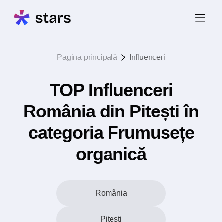
Pagina principală
Influenceri
TOP Influenceri
România din Pitești în
categoria Frumusețe
organică
România
Pitești