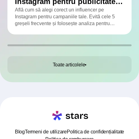
Instagram pentru publicitate: 5
greșeli ușor de evitat
Află cum să alegi corect un influencer pe
Instagram pentru campaniile tale. Evită cele 5
greșeli frecvente și folosește analiza pentru
rezultate reale.
Toate articolele
Blog
Termeni de utilizare
Politica de confidențialitate