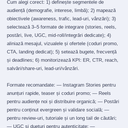
Cum alegi corect: 1) definește segmentele de
audiență (demografie, interese, limbă); 2) mapează
obiectivele (awareness, trafic, lead‑uri, vânzări); 3)
selectează 3–5 formate de integrare (stories, reels,
postări, live, UGC, mid‑roll/integrări dedicate); 4)
aliniază mesajul, vizualele și ofertele (coduri promo,
CTA, landing dedicat); 5) setează bugete, frecvență
și deadlines; 6) monitorizează KPI: ER, CTR, reach,
salvări/share‑uri, lead‑uri/vânzări.
Formate recomandate: — Instagram Stories pentru
anunțuri rapide, teaser și coduri promo; — Reels
pentru audiențe noi și distribuire organică; — Postări
pentru conținut evergreen și validare socială; —
pentru review‑uri, tutoriale și un long tail de căutări;
— UGC și dueturi pentru autenticitate; —