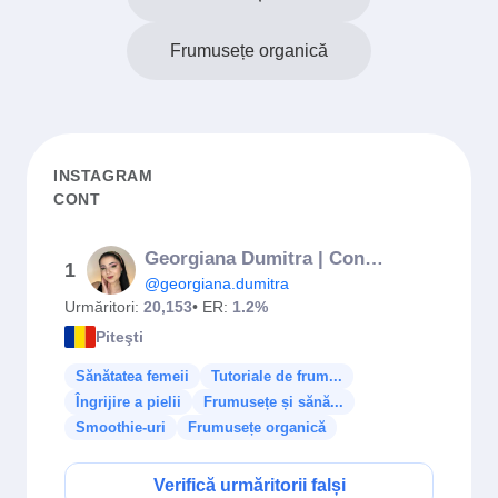
Frumusețe organică
INSTAGRAM
CONT
Georgiana Dumitra | Content Creator
1
@georgiana.dumitra
Urmăritori:
20,153
• ER:
1.2%
Piteşti
Sănătatea femeii
Tutoriale de frum...
Îngrijire a pielii
Frumusețe și sănă...
Smoothie-uri
Frumusețe organică
Verifică urmăritorii falși