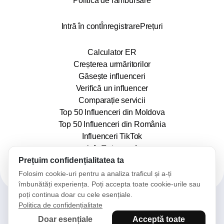
Politica de rambursare
Intră în cont
Înregistrare
Prețuri
Calculator ER
Creșterea urmăritorilor
Găsește influenceri
Verifică un influencer
Comparație servicii
Top 50 Influenceri din Moldova
Top 50 Influenceri din România
Influenceri TikTok
info@stars.md
Prețuim confidențialitatea ta
Folosim cookie-uri pentru a analiza traficul și a-ți
îmbunătăți experiența. Poți accepta toate cookie-urile sau
poți continua doar cu cele esențiale.
Politica de confidențialitate
2025© Stars. Toate drepturile rezervate.
Doar esențiale
Acceptă toate