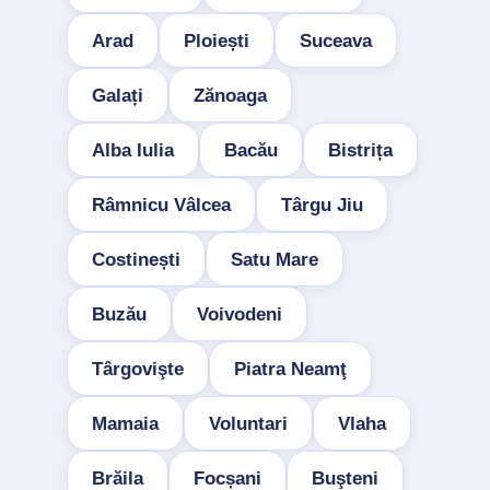
Arad
Ploiești
Suceava
Galați
Zănoaga
Alba Iulia
Bacău
Bistrița
Râmnicu Vâlcea
Târgu Jiu
Costinești
Satu Mare
Buzău
Voivodeni
Târgovişte
Piatra Neamţ
Mamaia
Voluntari
Vlaha
Brăila
Focșani
Buşteni