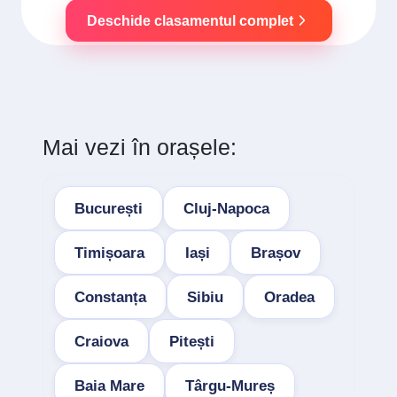
Deschide clasamentul complet
Mai vezi în orașele:
București
Cluj-Napoca
Timișoara
Iași
Brașov
Constanța
Sibiu
Oradea
Craiova
Pitești
Baia Mare
Târgu-Mureș