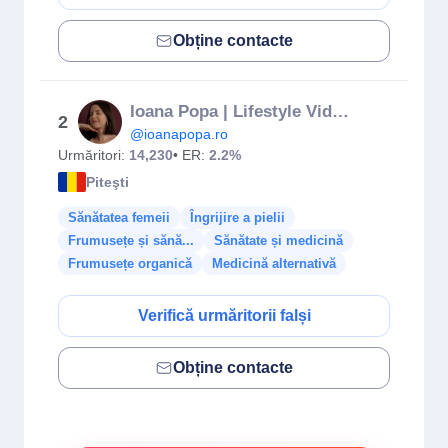
Obține contacte
Ioana Popa | Lifestyle Video Creator
2
@ioanapopa.ro
Urmăritori:
14,230
• ER:
2.2%
Piteşti
Sănătatea femeii
Îngrijire a pielii
Frumusețe și sănă...
Sănătate și medicină
Frumusețe organică
Medicină alternativă
Verifică urmăritorii falși
Obține contacte