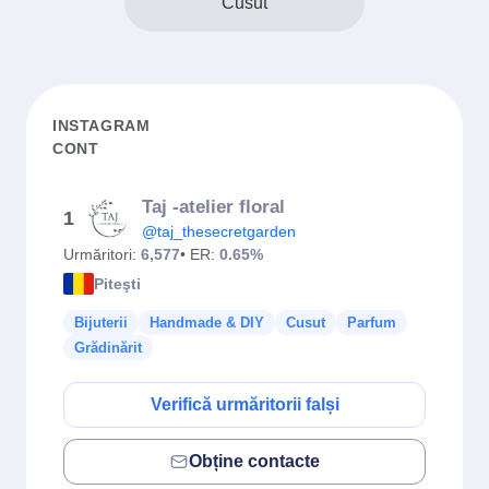
Cusut
INSTAGRAM
CONT
Taj -atelier floral
1
@taj_thesecretgarden
Urmăritori:
6,577
• ER:
0.65%
Piteşti
Bijuterii
Handmade & DIY
Cusut
Parfum
Grădinărit
Verifică urmăritorii falși
Obține contacte