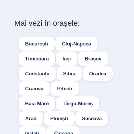
Mai vezi în orașele:
București
Cluj-Napoca
Timișoara
Iași
Brașov
Constanța
Sibiu
Oradea
Craiova
Pitești
Baia Mare
Târgu-Mureș
Arad
Ploiești
Suceava
Galați
Zănoaga