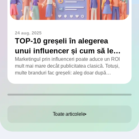
24 aug. 2025
TOP-10 greșeli în alegerea
unui influencer și cum să le
eviți
Marketingul prin influenceri poate aduce un ROI
mult mai mare decât publicitatea clasică. Totuși,
multe branduri fac greșeli: aleg doar după
numărul de urmăritori, ignoră engagementul, nu
verifică publicul și colaborează fără contract. Am
adunat TOP-10 greșeli frecvente și soluțiile
pentru a le evita.
Toate articolele