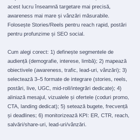
acest lucru înseamnă targetare mai precisă,
awareness mai mare și vânzări măsurabile.
Folosește Stories/Reels pentru reach rapid, postări
pentru profunzime și SEO social.
Cum alegi corect: 1) definește segmentele de
audiență (demografie, interese, limbă); 2) mapează
obiectivele (awareness, trafic, lead‑uri, vânzări); 3)
selectează 3–5 formate de integrare (stories, reels,
postări, live, UGC, mid‑roll/integrări dedicate); 4)
aliniază mesajul, vizualele și ofertele (coduri promo,
CTA, landing dedicat); 5) setează bugete, frecvență
și deadlines; 6) monitorizează KPI: ER, CTR, reach,
salvări/share‑uri, lead‑uri/vânzări.