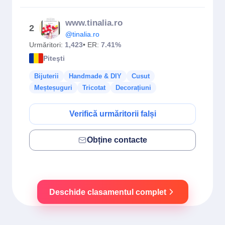
www.tinalia.ro
2
@tinalia.ro
Urmăritori:
1,423
• ER:
7.41%
Piteşti
Bijuterii
Handmade & DIY
Cusut
Meșteșuguri
Tricotat
Decorațiuni
Verifică urmăritorii falși
Obține contacte
Deschide clasamentul complet