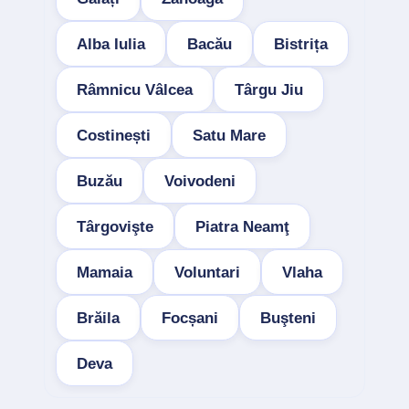
Alba Iulia
Bacău
Bistrița
Râmnicu Vâlcea
Târgu Jiu
Costinești
Satu Mare
Buzău
Voivodeni
Târgovişte
Piatra Neamţ
Mamaia
Voluntari
Vlaha
Brăila
Focșani
Buşteni
Deva