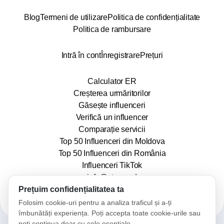
Blog
Termeni de utilizare
Politica de confidențialitate
Politica de rambursare
Intră în cont
Înregistrare
Prețuri
Calculator ER
Creșterea urmăritorilor
Găsește influenceri
Verifică un influencer
Comparație servicii
Top 50 Influenceri din Moldova
Top 50 Influenceri din România
Influenceri TikTok
info@stars.md
Prețuim confidențialitatea ta
Folosim cookie-uri pentru a analiza traficul și a-ți
îmbunătăți experiența. Poți accepta toate cookie-urile sau
poți continua doar cu cele esențiale.