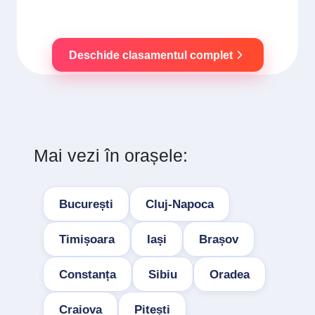
Deschide clasamentul complet
Mai vezi în orașele:
București
Cluj-Napoca
Timișoara
Iași
Brașov
Constanța
Sibiu
Oradea
Craiova
Pitești