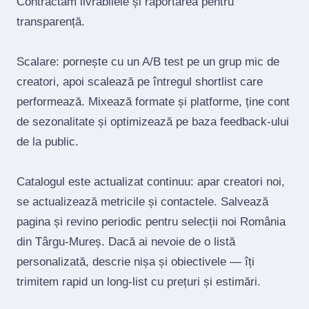
Contractăm livrabilele și raportarea pentru
transparență.
Scalare: pornește cu un A/B test pe un grup mic de
creatori, apoi scalează pe întregul shortlist care
performează. Mixează formate și platforme, ține cont
de sezonalitate și optimizează pe baza feedback‑ului
de la public.
Catalogul este actualizat continuu: apar creatori noi,
se actualizează metricile și contactele. Salvează
pagina și revino periodic pentru selecții noi România
din Târgu-Mureș. Dacă ai nevoie de o listă
personalizată, descrie nișa și obiectivele — îți
trimitem rapid un long‑list cu prețuri și estimări.