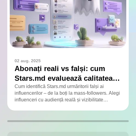
02 aug. 2025
Abonați reali vs falși: cum
Stars.md evaluează calitatea
audienței
Cum identifică Stars.md urmăritorii falși ai
influencerilor – de la boți la mass-followers. Alegi
influenceri cu audiență reală și vizibilitate
adevărată.