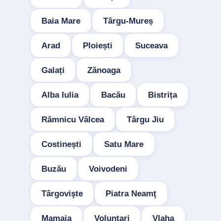
Baia Mare
Târgu-Mureș
Arad
Ploiești
Suceava
Galați
Zănoaga
Alba Iulia
Bacău
Bistrița
Râmnicu Vâlcea
Târgu Jiu
Costinești
Satu Mare
Buzău
Voivodeni
Târgovişte
Piatra Neamţ
Mamaia
Voluntari
Vlaha