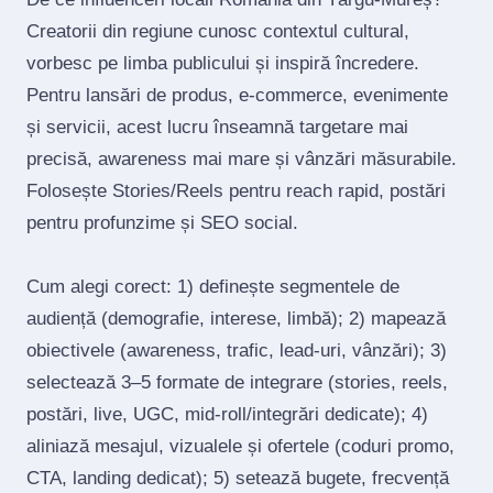
Creatorii din regiune cunosc contextul cultural,
vorbesc pe limba publicului și inspiră încredere.
Pentru lansări de produs, e‑commerce, evenimente
și servicii, acest lucru înseamnă targetare mai
precisă, awareness mai mare și vânzări măsurabile.
Folosește Stories/Reels pentru reach rapid, postări
pentru profunzime și SEO social.
Cum alegi corect: 1) definește segmentele de
audiență (demografie, interese, limbă); 2) mapează
obiectivele (awareness, trafic, lead‑uri, vânzări); 3)
selectează 3–5 formate de integrare (stories, reels,
postări, live, UGC, mid‑roll/integrări dedicate); 4)
aliniază mesajul, vizualele și ofertele (coduri promo,
CTA, landing dedicat); 5) setează bugete, frecvență