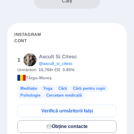
Cărți
INSTAGRAM
CONT
Ascult Si Citesc
1
@ascult_si_citesc
Urmăritori:
16,766
• ER:
3.85%
Târgu-Mureş
Meditație
Yoga
Cărți
Cărți pentru copii
Psihologie
Cercetare medicală
Verifică urmăritorii falși
Obține contacte