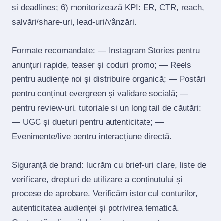
și deadlines; 6) monitorizează KPI: ER, CTR, reach,
salvări/share‑uri, lead‑uri/vânzări.
Formate recomandate: — Instagram Stories pentru
anunțuri rapide, teaser și coduri promo; — Reels
pentru audiențe noi și distribuire organică; — Postări
pentru conținut evergreen și validare socială; —
pentru review‑uri, tutoriale și un long tail de căutări;
— UGC și dueturi pentru autenticitate; —
Evenimente/live pentru interacțiune directă.
Siguranță de brand: lucrăm cu brief‑uri clare, liste de
verificare, drepturi de utilizare a conținutului și
procese de aprobare. Verificăm istoricul conturilor,
autenticitatea audienței și potrivirea tematică.