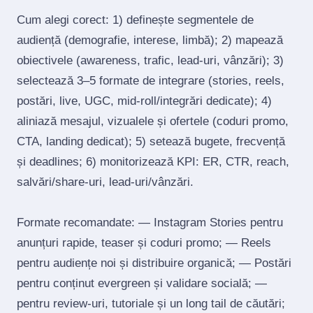
Cum alegi corect: 1) definește segmentele de
audiență (demografie, interese, limbă); 2) mapează
obiectivele (awareness, trafic, lead‑uri, vânzări); 3)
selectează 3–5 formate de integrare (stories, reels,
postări, live, UGC, mid‑roll/integrări dedicate); 4)
aliniază mesajul, vizualele și ofertele (coduri promo,
CTA, landing dedicat); 5) setează bugete, frecvență
și deadlines; 6) monitorizează KPI: ER, CTR, reach,
salvări/share‑uri, lead‑uri/vânzări.
Formate recomandate: — Instagram Stories pentru
anunțuri rapide, teaser și coduri promo; — Reels
pentru audiențe noi și distribuire organică; — Postări
pentru conținut evergreen și validare socială; —
pentru review‑uri, tutoriale și un long tail de căutări;