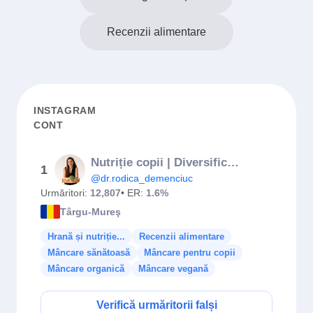
Recenzii alimentare
INSTAGRAM
CONT
Nutriție copii | Diversificare | Gastroenterologie pediatrică
1
@dr.rodica_demenciuc
Urmăritori:
12,807
• ER:
1.6%
Târgu-Mureş
Hrană și nutriție...
Recenzii alimentare
Mâncare sănătoasă
Mâncare pentru copii
Mâncare organică
Mâncare vegană
Verifică urmăritorii falși