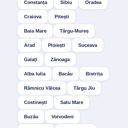
Constanța
Sibiu
Oradea
Craiova
Pitești
Baia Mare
Târgu-Mureș
Arad
Ploiești
Suceava
Galați
Zănoaga
Alba Iulia
Bacău
Bistrița
Râmnicu Vâlcea
Târgu Jiu
Costinești
Satu Mare
Buzău
Voivodeni