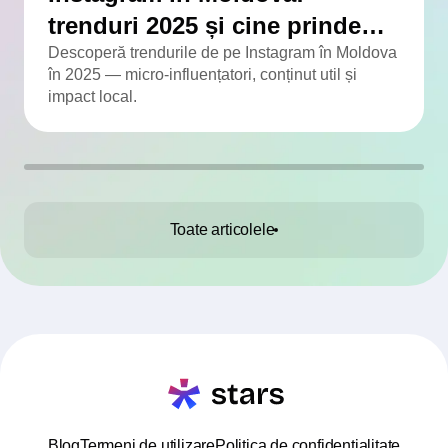
trenduri 2025 și cine prinde
viteză
Descoperă trendurile de pe Instagram în Moldova
în 2025 — micro-influențatori, conținut util și
impact local.
Toate articolele
Blog
Termeni de utilizare
Politica de confidențialitate