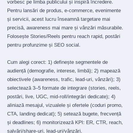
vorbesc pe limba publicului și inspiră încredere.
Pentru lansări de produs, e‑commerce, evenimente
și servicii, acest lucru înseamnă targetare mai
precisă, awareness mai mare și vânzări măsurabile.
Folosește Stories/Reels pentru reach rapid, postări
pentru profunzime și SEO social.
Cum alegi corect: 1) definește segmentele de
audiență (demografie, interese, limbă); 2) mapează
obiectivele (awareness, trafic, lead‑uri, vânzări); 3)
selectează 3–5 formate de integrare (stories, reels,
postări, live, UGC, mid‑roll/integrări dedicate); 4)
aliniază mesajul, vizualele și ofertele (coduri promo,
CTA, landing dedicat); 5) setează bugete, frecvență
și deadlines; 6) monitorizează KPI: ER, CTR, reach,
salvări/share‑uri, lead‑uri/vânzări.