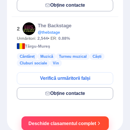
Obține contacte
The Backstage
2
@thebstage
Urmăritori:
2,544
• ER:
0.88%
Târgu-Mureş
Cântăreț
Muzică
Turneu muzical
Căști
Cluburi sociale
Vin
Verifică urmăritorii falși
Obține contacte
Deschide clasamentul complet