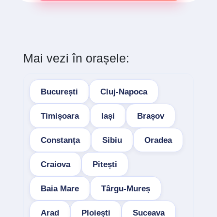
Mai vezi în orașele:
București
Cluj-Napoca
Timișoara
Iași
Brașov
Constanța
Sibiu
Oradea
Craiova
Pitești
Baia Mare
Târgu-Mureș
Arad
Ploiești
Suceava