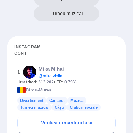
Turneu muzical
INSTAGRAM
CONT
Mika Mihai
1
@mika.violin
Urmăritori:
313,202
• ER:
0.79%
Târgu-Mureş
Divertisment
Cântăreț
Muzică
Turneu muzical
Căști
Cluburi sociale
Verifică urmăritorii falși