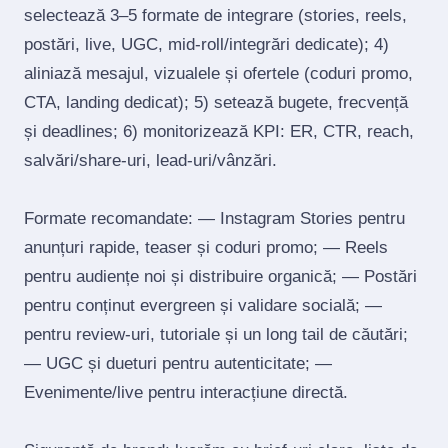
selectează 3–5 formate de integrare (stories, reels,
postări, live, UGC, mid‑roll/integrări dedicate); 4)
aliniază mesajul, vizualele și ofertele (coduri promo,
CTA, landing dedicat); 5) setează bugete, frecvență
și deadlines; 6) monitorizează KPI: ER, CTR, reach,
salvări/share‑uri, lead‑uri/vânzări.
Formate recomandate: — Instagram Stories pentru
anunțuri rapide, teaser și coduri promo; — Reels
pentru audiențe noi și distribuire organică; — Postări
pentru conținut evergreen și validare socială; —
pentru review‑uri, tutoriale și un long tail de căutări;
— UGC și dueturi pentru autenticitate; —
Evenimente/live pentru interacțiune directă.