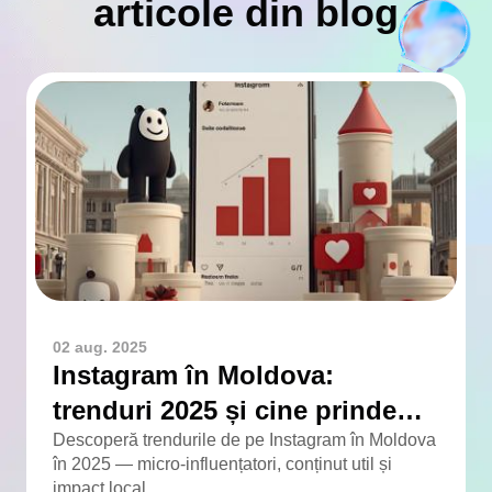
articole din blog
02 aug. 2025
Instagram în Moldova:
trenduri 2025 și cine prinde
viteză
Descoperă trendurile de pe Instagram în Moldova
în 2025 — micro-influențatori, conținut util și
impact local.