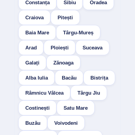
Constanța
Sibiu
Oradea
Craiova
Pitești
Baia Mare
Târgu-Mureș
Arad
Ploiești
Suceava
Galați
Zănoaga
Alba Iulia
Bacău
Bistrița
Râmnicu Vâlcea
Târgu Jiu
Costinești
Satu Mare
Buzău
Voivodeni