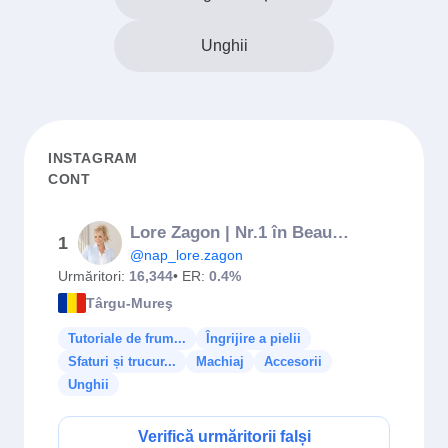
Unghii
INSTAGRAM
CONT
Lore Zagon | Nr.1 în Beauty Business
1
@nap_lore.zagon
Urmăritori:
16,344
• ER:
0.4%
Târgu-Mureş
Tutoriale de frum...
Îngrijire a pielii
Sfaturi și trucur...
Machiaj
Accesorii
Unghii
Verifică urmăritorii falși