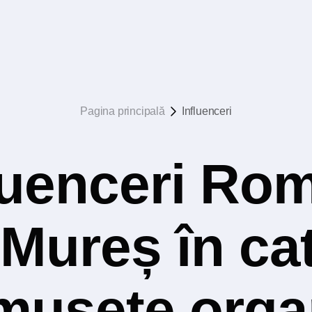
Pagina principală
Influenceri
luenceri Rom
Mureș în ca
musețe orga