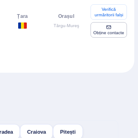
Verifică
urmăritorii falși
Țara
Orașul
Târgu-Mureş
Obține contacte
radea
Craiova
Pitești