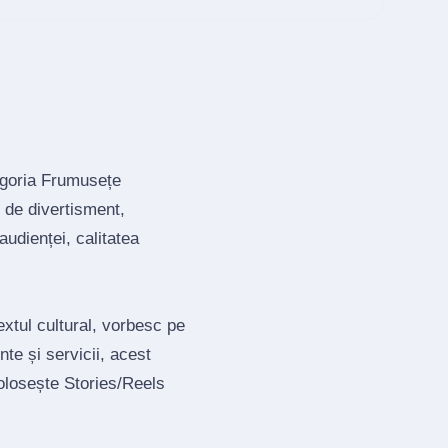
egoria Frumusețe
 de divertisment,
udienței, calitatea
xtul cultural, vorbesc pe
te și servicii, acest
olosește Stories/Reels