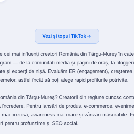
Vezi și topul TikTok
e cei mai influenți creatori România din Târgu-Mureș în cat
gram — de la comunități media și pagini de oraș, la bloggeri
te și experți de nișă. Evaluăm ER (engagement), creșterea a
emelor, astfel încât să poți alege rapid profilurile potrivite.
 România din Târgu-Mureș? Creatorii din regiune cunosc conte
ră încredere. Pentru lansări de produs, e‑commerce, evenimen
e mai precisă, awareness mai mare și vânzări măsurabile. F
ări pentru profunzime și SEO social.