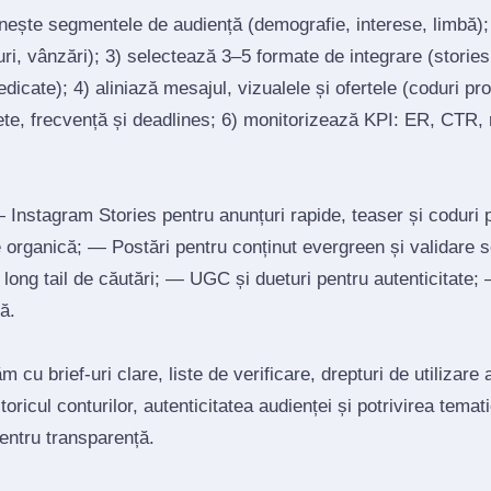
inește segmentele de audiență (demografie, interese, limbă)
ri, vânzări); 3) selectează 3–5 formate de integrare (stories, 
edicate); 4) aliniază mesajul, vizualele și ofertele (coduri p
ete, frecvență și deadlines; 6) monitorizează KPI: ER, CTR, r
Instagram Stories pentru anunțuri rapide, teaser și coduri
re organică; — Postări pentru conținut evergreen și validare 
un long tail de căutări; — UGC și dueturi pentru autenticitate
ă.
 cu brief‑uri clare, liste de verificare, drepturi de utilizare 
toricul conturilor, autenticitatea audienței și potrivirea tema
pentru transparență.