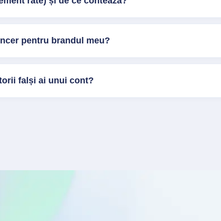
ment rate) și de ce contează?
encer pentru brandul meu?
orii falși ai unui cont?