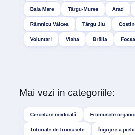
Baia Mare
Târgu-Mureș
Arad
Râmnicu Vâlcea
Târgu Jiu
Costin
Voluntari
Vlaha
Brăila
Focșa
Mai vezi in categoriile:
Cercetare medicală
Frumusețe organi
Tutoriale de frumusețe
Îngrijire a pielii