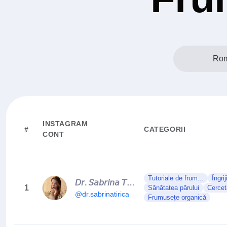
Rom
INSTAGRAM
#
CATEGORII
CONT
Tutoriale de frum...
Îngrij
𝘋𝘳. 𝘚𝘢𝘣𝘳𝘪𝘯𝘢 𝘛𝘪𝘳𝘪𝘤𝘢 ♡ 𝘋𝘦𝘳𝘮𝘢𝘵𝘰𝘭𝘰𝘨𝘪𝘦
1
Sănătatea părului
Cercet
@dr.sabrinatirica
Frumusețe organică