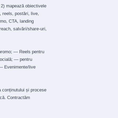
; 2) mapează obiectivele
reels, postări, live,
romo, CTA, landing
each, salvări/share‑uri,
 promo; — Reels pentru
socială; — pentru
; — Evenimente/live
a conținutului și procese
tică. Contractăm