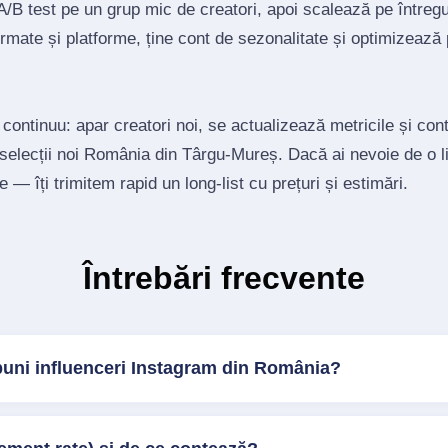
/B test pe un grup mic de creatori, apoi scalează pe întregul
mate și platforme, ține cont de sezonalitate și optimizează
 continuu: apar creatori noi, se actualizează metricile și co
 selecții noi România din Târgu-Mureș. Dacă ai nevoie de o l
e — îți trimitem rapid un long‑list cu prețuri și estimări.
Întrebări frecvente
buni influenceri Instagram din România?