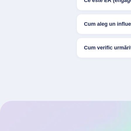
Ce este ER (engage
Cum aleg un influ
Cum verific urmărit