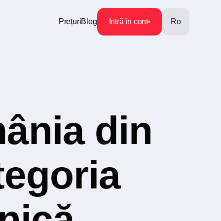
Prețuri
Blog
Intră în cont
Ro
ânia din
tegoria
nică