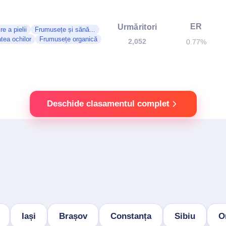
ER
Urmăritori
ire a pielii
Frumusețe și sănă...
tea ochilor
Frumusețe organică
2,052
0.77%
Deschide clasamentul complet
Iași
Brașov
Constanța
Sibiu
O