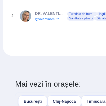
DR. VALENTINA MUTH
Tutoriale de frum...
Îngrij
2
Sănătatea părului
Sănăta
@valentinamuth
Mai vezi în orașele:
București
Cluj-Napoca
Timișoara