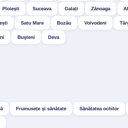
Ploiești
Suceava
Galați
Zănoaga
Al
ești
Satu Mare
Buzău
Voivodeni
Târ
ni
Buşteni
Deva
că
Frumusețe și sănătate
Sănătatea ochilor