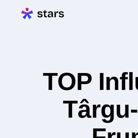
TOP Inf
Târgu-
Fru