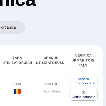
 organică
VERIFICĂ
ȚARA
ORAȘUL
URMĂRITORII
UTILIZATORULUI
UTILIZATORULUI
FALȘI
Verifică
urmăritorii falși
Țara
Orașul
Târgu-Mureş
Obține contacte