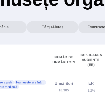
ânia
Târgu-Mureș
Frumusețe
IMPLICAREA
NUMĂR DE
AUDIENȚEI
URMĂRITORI
(ER)
ire a pielii
Frumusețe și sănă...
ER
Urmăritori
are medicală
18,385
1.2%