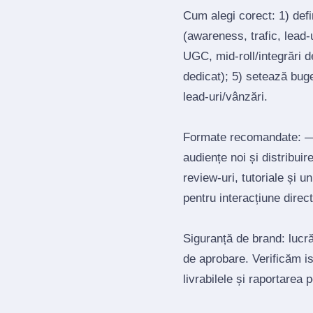
Cum alegi corect: 1) def
(awareness, trafic, lead‑u
UGC, mid‑roll/integrări d
dedicat); 5) setează bug
lead‑uri/vânzări.
Formate recomandate: — 
audiențe noi și distribui
review‑uri, tutoriale și 
pentru interacțiune direct
Siguranță de brand: lucrăm
de aprobare. Verificăm is
livrabilele și raportarea 