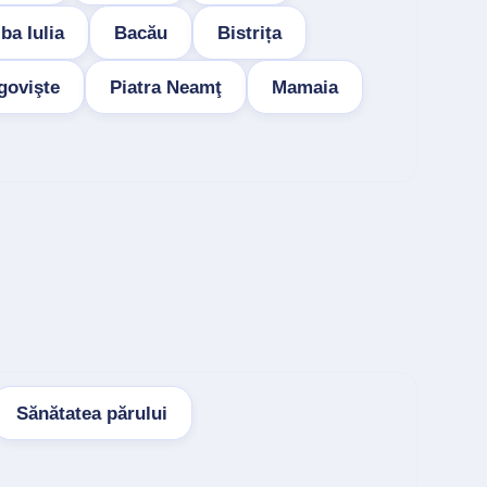
ba Iulia
Bacău
Bistrița
govişte
Piatra Neamţ
Mamaia
Sănătatea părului