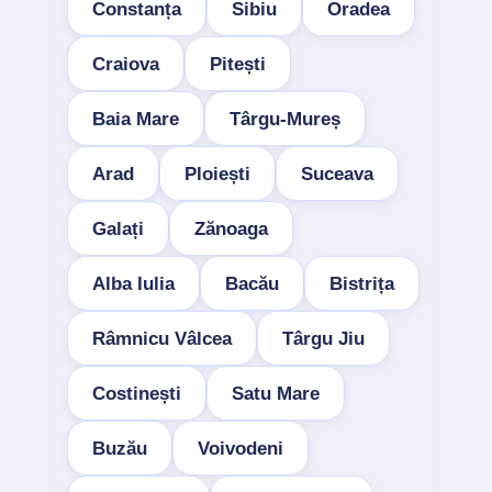
Constanța
Sibiu
Oradea
Craiova
Pitești
Baia Mare
Târgu-Mureș
Arad
Ploiești
Suceava
Galați
Zănoaga
Alba Iulia
Bacău
Bistrița
Râmnicu Vâlcea
Târgu Jiu
Costinești
Satu Mare
Buzău
Voivodeni