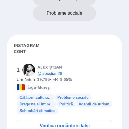
Probleme sociale
INSTAGRAM
CONT
ᴀʟᴇx șᴛɪᴀɴ
1
@alexstian28
Urmăritori:
19,795
• ER:
9.05%
Târgu-Mureş
Călătorii cultura...
Probleme sociale
Dragoste și intim...
Politică
Agenții de turism
Schimbări climatice
Verifică urmăritorii falși