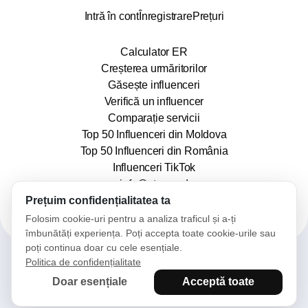
Intră în cont
Înregistrare
Prețuri
Calculator ER
Creșterea urmăritorilor
Găsește influenceri
Verifică un influencer
Comparație servicii
Top 50 Influenceri din Moldova
Top 50 Influenceri din România
Influenceri TikTok
info@stars.md
Prețuim confidențialitatea ta
Folosim cookie-uri pentru a analiza traficul și a-ți
îmbunătăți experiența. Poți accepta toate cookie-urile sau
poți continua doar cu cele esențiale.
Politica de confidențialitate
2025© Stars. Toate drepturile rezervate.
Doar esențiale
Acceptă toate