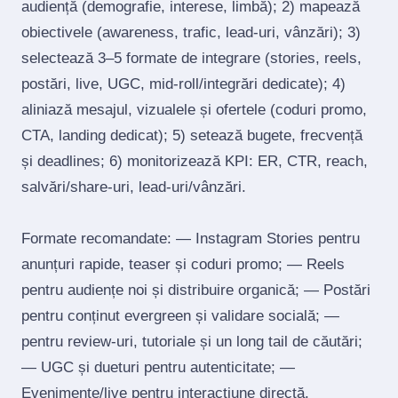
audiență (demografie, interese, limbă); 2) mapează
obiectivele (awareness, trafic, lead‑uri, vânzări); 3)
selectează 3–5 formate de integrare (stories, reels,
postări, live, UGC, mid‑roll/integrări dedicate); 4)
aliniază mesajul, vizualele și ofertele (coduri promo,
CTA, landing dedicat); 5) setează bugete, frecvență
și deadlines; 6) monitorizează KPI: ER, CTR, reach,
salvări/share‑uri, lead‑uri/vânzări.
Formate recomandate: — Instagram Stories pentru
anunțuri rapide, teaser și coduri promo; — Reels
pentru audiențe noi și distribuire organică; — Postări
pentru conținut evergreen și validare socială; —
pentru review‑uri, tutoriale și un long tail de căutări;
— UGC și dueturi pentru autenticitate; —
Evenimente/live pentru interacțiune directă.