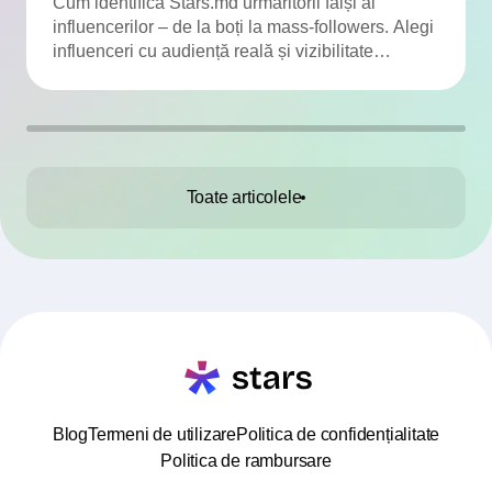
audienței
Cum identifică Stars.md urmăritorii falși ai
influencerilor – de la boți la mass-followers. Alegi
influenceri cu audiență reală și vizibilitate
adevărată.
Toate articolele
Blog
Termeni de utilizare
Politica de confidențialitate
Politica de rambursare