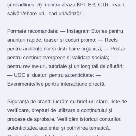
și deadlines; 6) monitorizează KPI: ER, CTR, reach,
salvări/share‑uri, lead‑uri/vânzări.
Formate recomandate: — Instagram Stories pentru
anunțuri rapide, teaser și coduri promo; — Reels
pentru audiențe noi și distribuire organică; — Postări
pentru conținut evergreen și validare socială; —
pentru review‑uri, tutoriale și un long tail de căutări;
— UGC și dueturi pentru autenticitate; —
Evenimente/live pentru interacțiune directă.
Siguranță de brand: lucrăm cu brief‑uri clare, liste de
verificare, drepturi de utilizare a conținutului și
procese de aprobare. Verificăm istoricul conturilor,
autenticitatea audienței și potrivirea tematică.