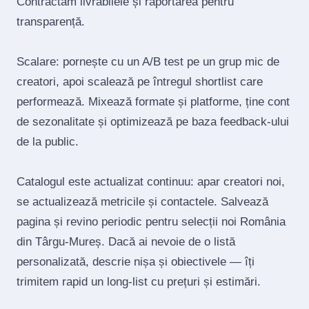
Contractăm livrabilele și raportarea pentru
transparență.
Scalare: pornește cu un A/B test pe un grup mic de
creatori, apoi scalează pe întregul shortlist care
performează. Mixează formate și platforme, ține cont
de sezonalitate și optimizează pe baza feedback‑ului
de la public.
Catalogul este actualizat continuu: apar creatori noi,
se actualizează metricile și contactele. Salvează
pagina și revino periodic pentru selecții noi România
din Târgu-Mureș. Dacă ai nevoie de o listă
personalizată, descrie nișa și obiectivele — îți
trimitem rapid un long‑list cu prețuri și estimări.