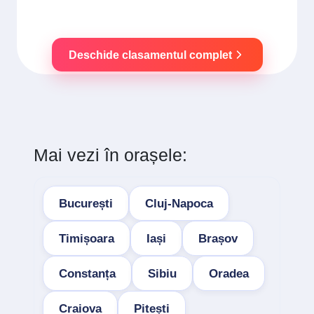
Deschide clasamentul complet
Mai vezi în orașele:
București
Cluj-Napoca
Timișoara
Iași
Brașov
Constanța
Sibiu
Oradea
Craiova
Pitești