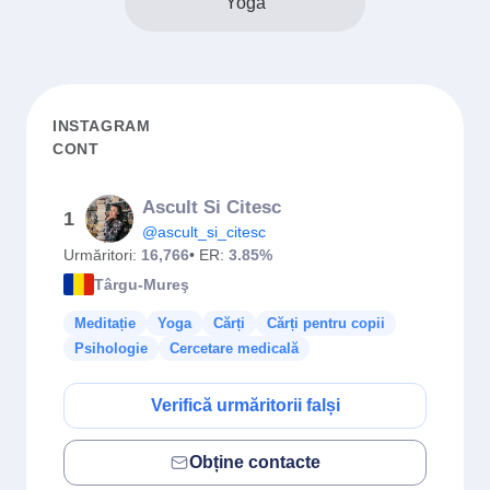
Yoga
INSTAGRAM
CONT
Ascult Si Citesc
1
@ascult_si_citesc
Urmăritori:
16,766
• ER:
3.85%
Târgu-Mureş
Meditație
Yoga
Cărți
Cărți pentru copii
Psihologie
Cercetare medicală
Verifică urmăritorii falși
Obține contacte