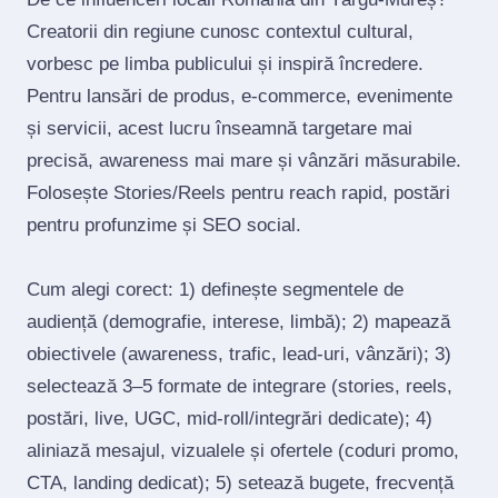
Creatorii din regiune cunosc contextul cultural,
vorbesc pe limba publicului și inspiră încredere.
Pentru lansări de produs, e‑commerce, evenimente
și servicii, acest lucru înseamnă targetare mai
precisă, awareness mai mare și vânzări măsurabile.
Folosește Stories/Reels pentru reach rapid, postări
pentru profunzime și SEO social.
Cum alegi corect: 1) definește segmentele de
audiență (demografie, interese, limbă); 2) mapează
obiectivele (awareness, trafic, lead‑uri, vânzări); 3)
selectează 3–5 formate de integrare (stories, reels,
postări, live, UGC, mid‑roll/integrări dedicate); 4)
aliniază mesajul, vizualele și ofertele (coduri promo,
CTA, landing dedicat); 5) setează bugete, frecvență