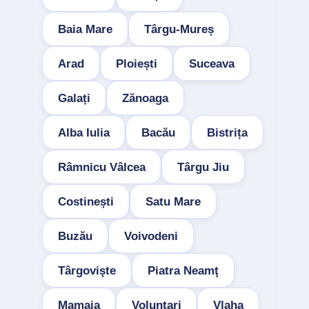
Baia Mare
Târgu-Mureș
Arad
Ploiești
Suceava
Galați
Zănoaga
Alba Iulia
Bacău
Bistrița
Râmnicu Vâlcea
Târgu Jiu
Costinești
Satu Mare
Buzău
Voivodeni
Târgovişte
Piatra Neamţ
Mamaia
Voluntari
Vlaha