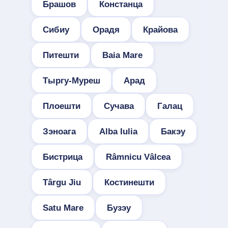
Брашов
Констанца
Сибиу
Орадя
Крайова
Питешти
Baia Mare
Тыргу-Муреш
Арад
Плоешти
Сучава
Галац
Зэноага
Alba Iulia
Бакэу
Бистрица
Râmnicu Vâlcea
Târgu Jiu
Костинешти
Satu Mare
Бузэу