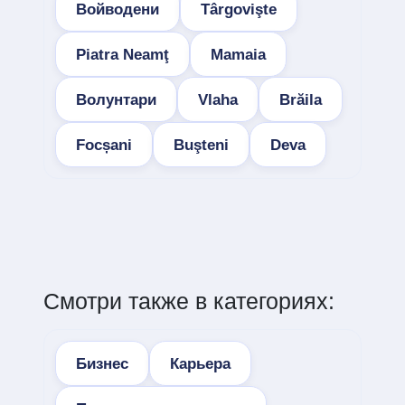
Войводени
Târgovişte
Piatra Neamţ
Mamaia
Волунтари
Vlaha
Brăila
Focșani
Buşteni
Deva
Смотри также в категориях:
Бизнес
Карьера