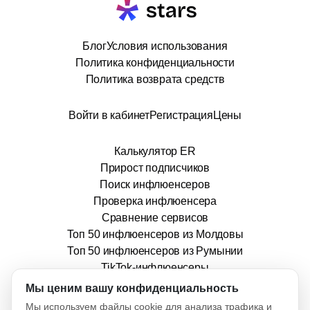
Блог
Условия использования
Политика конфиденциальности
Политика возврата средств
Войти в кабинет
Регистрация
Цены
Калькулятор ER
Прирост подписчиков
Поиск инфлюенсеров
Проверка инфлюенсера
Сравнение сервисов
Топ 50 инфлюенсеров из Молдовы
Топ 50 инфлюенсеров из Румынии
TikTok-инфлюенсеры
info@stars.md
Мы ценим вашу конфиденциальность
Мы используем файлы cookie для анализа трафика и