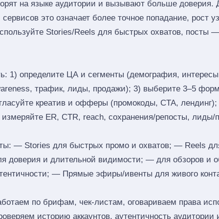
оворят на языке аудитории и вызывают больше доверия. 
 сервисов это означает более точное попадание, рост у
пользуйте Stories/Reels для быстрых охватов, посты —
ь: 1) определите ЦА и сегменты (демография, интересы,
reness, трафик, лиды, продажи); 3) выберите 3–5 формат
согласуйте креатив и офферы (промокоды, CTA, лендинг);
) измеряйте ER, CTR, reach, сохранения/репосты, лиды/
: — Stories для быстрых промо и охватов; — Reels дл
ля доверия и длительной видимости; — для обзоров и 
тентичности; — Прямые эфиры/ивенты для живого конта
аботаем по брифам, чек‑листам, оговариваем права исп
роверяем историю аккаунтов, аутентичность аудитории 