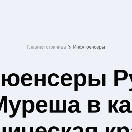
Главная страница
Инфлюенсеры
юенсеры Р
Муреша в ка
ническая кр