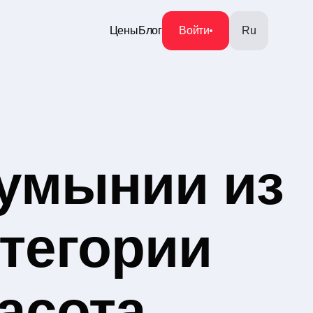
Цены
Блог
Войти
Ru
умынии из
тегории
асота