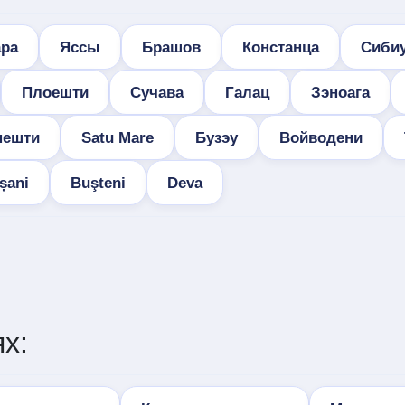
ра
Яссы
Брашов
Констанца
Сиби
Плоешти
Сучава
Галац
Зэноага
нешти
Satu Mare
Бузэу
Войводени
șani
Buşteni
Deva
х: