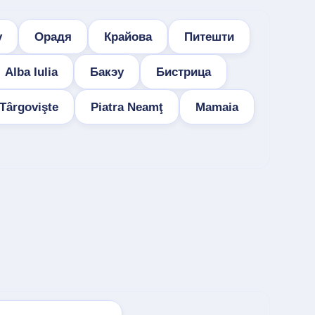
у
Орадя
Крайова
Питешти
Alba Iulia
Бакэу
Бистрица
Târgovişte
Piatra Neamţ
Mamaia