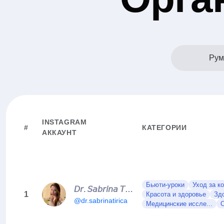
Рум
INSTAGRAM
#
КАТЕГОРИИ
АККАУНТ
Бьюти-уроки
Уход за к
𝘋𝘳. 𝘚𝘢𝘣𝘳𝘪𝘯𝘢 𝘛𝘪𝘳𝘪𝘤𝘢 ♡ 𝘋𝘦𝘳𝘮𝘢𝘵𝘰𝘭𝘰𝘨𝘪𝘦
1
Красота и здоровье
Зд
@dr.sabrinatirica
Медицинские иссле...
О