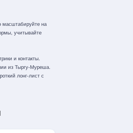
го масштабируйте на
ормы, учитывайте
рики и контакты.
нии из Тыргу-Муреша.
откий лонг‑лист с
ы