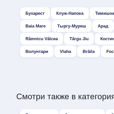
Бухарест
Клуж-Напока
Тимишоа
Baia Mare
Тыргу-Муреш
Арад
Râmnicu Vâlcea
Târgu Jiu
Кости
Волунтари
Vlaha
Brăila
Foc
Смотри также в категория