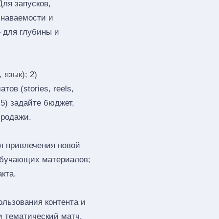
Для запусков,
знаваемости и
 для глубины и
 язык); 2)
ов (stories, reels,
 5) задайте бюджет,
продажи.
я привлечения новой
обучающих материалов;
кта.
ользования контента и
и тематический матч.