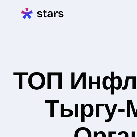
ТОП Инфл
Тыргу-
Орга