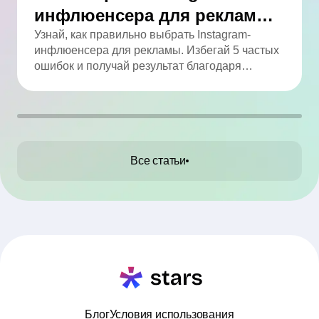
инфлюенсера для рекламы:
5 ошибок, которых легко
Узнай, как правильно выбрать Instagram-
инфлюенсера для рекламы. Избегай 5 частых
избежать
ошибок и получай результат благодаря
аналитике.
Все статьи
Блог
Условия использования