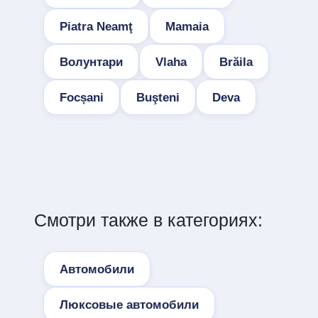
Piatra Neamţ
Mamaia
Волунтари
Vlaha
Brăila
Focșani
Buşteni
Deva
Смотри также в категориях:
Автомобили
Люксовые автомобили