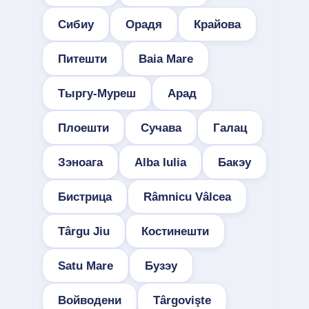
Сибиу
Орадя
Крайова
Питешти
Baia Mare
Тыргу-Муреш
Арад
Плоешти
Сучава
Галац
Зэноага
Alba Iulia
Бакэу
Бистрица
Râmnicu Vâlcea
Târgu Jiu
Костинешти
Satu Mare
Бузэу
Войводени
Târgovişte