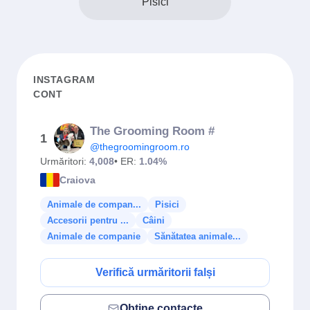
Pisici
INSTAGRAM
CONT
The Grooming Room #
1
@thegroomingroom.ro
Urmăritori:
4,008
• ER:
1.04%
Craiova
Animale de compan...
Pisici
Accesorii pentru ...
Câini
Animale de companie
Sănătatea animale...
Verifică urmăritorii falși
Obține contacte