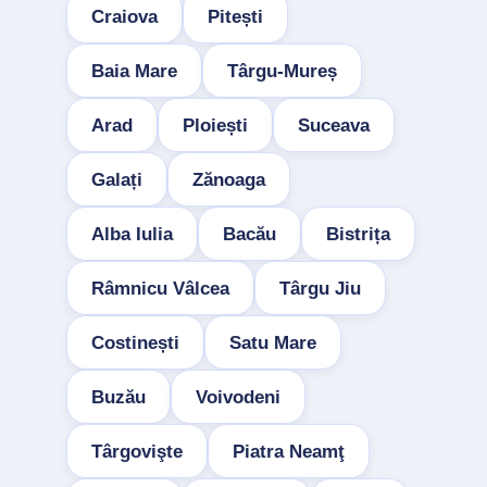
Craiova
Pitești
Baia Mare
Târgu-Mureș
Arad
Ploiești
Suceava
Galați
Zănoaga
Alba Iulia
Bacău
Bistrița
Râmnicu Vâlcea
Târgu Jiu
Costinești
Satu Mare
Buzău
Voivodeni
Târgovişte
Piatra Neamţ