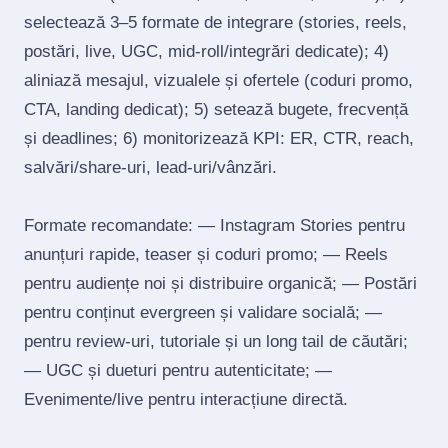
selectează 3–5 formate de integrare (stories, reels,
postări, live, UGC, mid‑roll/integrări dedicate); 4)
aliniază mesajul, vizualele și ofertele (coduri promo,
CTA, landing dedicat); 5) setează bugete, frecvență
și deadlines; 6) monitorizează KPI: ER, CTR, reach,
salvări/share‑uri, lead‑uri/vânzări.
Formate recomandate: — Instagram Stories pentru
anunțuri rapide, teaser și coduri promo; — Reels
pentru audiențe noi și distribuire organică; — Postări
pentru conținut evergreen și validare socială; —
pentru review‑uri, tutoriale și un long tail de căutări;
— UGC și dueturi pentru autenticitate; —
Evenimente/live pentru interacțiune directă.