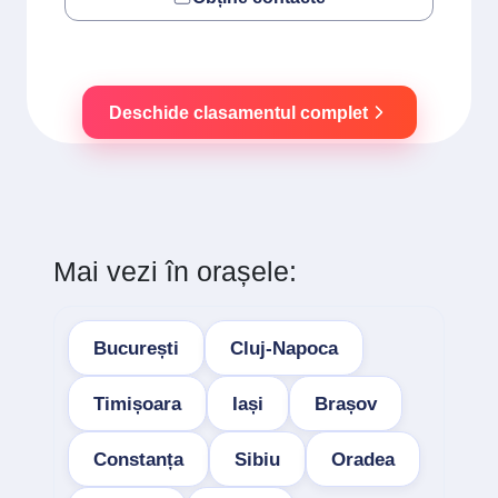
Deschide clasamentul complet
Mai vezi în orașele:
București
Cluj-Napoca
Timișoara
Iași
Brașov
Constanța
Sibiu
Oradea