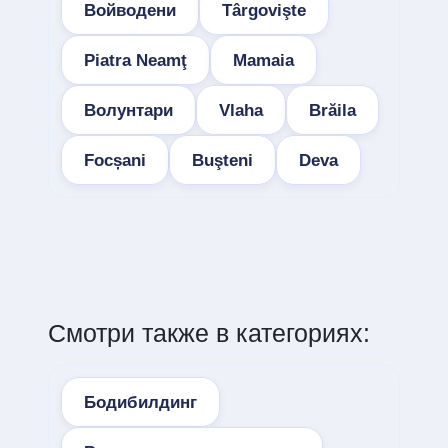
Войводени
Târgovişte
Piatra Neamţ
Mamaia
Волунтари
Vlaha
Brăila
Focșani
Buşteni
Deva
Смотри также в категориях:
Бодибилдинг