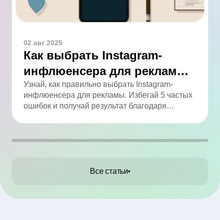
02 авг 2025
Как выбрать Instagram-
инфлюенсера для рекламы:
5 ошибок, которых легко
Узнай, как правильно выбрать Instagram-
инфлюенсера для рекламы. Избегай 5 частых
избежать
ошибок и получай результат благодаря
аналитике.
Все статьи