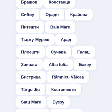
Брашов
Констанца
Сибиу
Орадя
Крайова
Питешти
Baia Mare
Тыргу-Муреш
Арад
Плоешти
Сучава
Галац
Зэноага
Alba Iulia
Бакэу
Бистрица
Râmnicu Vâlcea
Târgu Jiu
Костинешти
Satu Mare
Бузэу