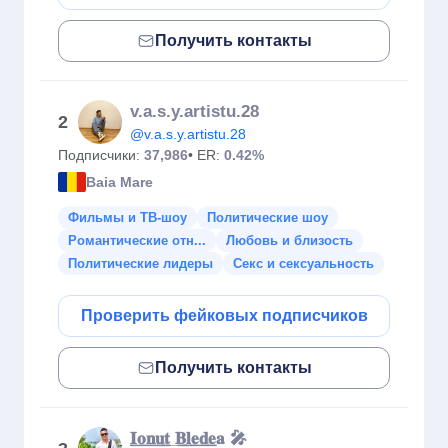
Получить контакты
v.a.s.y.artistu.28
2
@v.a.s.y.artistu.28
Подписчики:
37,986
• ER:
0.42%
Baia Mare
Фильмы и ТВ-шоу
Политические шоу
Романтические отн...
Любовь и близость
Политические лидеры
Секс и сексуальность
Проверить фейковых подписчиков
Получить контакты
̲𝐈̲𝐨̲𝐧̲𝐮̲𝐭̲ ̲𝐁̲𝐥̲𝐞̲𝐝̲𝐞̲𝐚 🎤