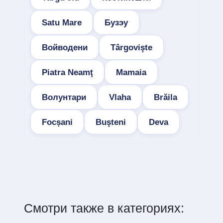
Satu Mare
Бузэу
Войводени
Târgovişte
Piatra Neamţ
Mamaia
Волунтари
Vlaha
Brăila
Focșani
Buşteni
Deva
Смотри также в категориях: