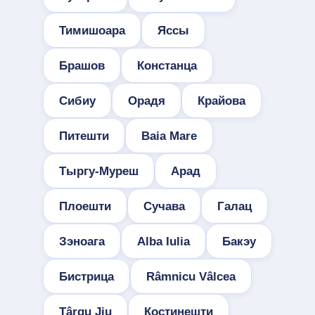
Тимишоара
Яссы
Брашов
Констанца
Сибиу
Орадя
Крайова
Питешти
Baia Mare
Тыргу-Муреш
Арад
Плоешти
Сучава
Галац
Зэноага
Alba Iulia
Бакэу
Бистрица
Râmnicu Vâlcea
Târgu Jiu
Костинешти