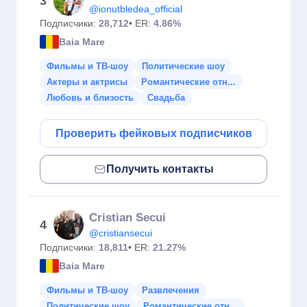
3
@ionutbledea_official
Подписчики:
28,712
• ER:
4.86%
Baia Mare
Фильмы и ТВ-шоу
Политические шоу
Актеры и актрисы
Романтические отн...
Любовь и близость
Свадьба
Проверить фейковых подписчиков
Получить контакты
Cristian Secui
4
@cristiansecui
Подписчики:
18,811
• ER:
21.27%
Baia Mare
Фильмы и ТВ-шоу
Развлечения
Политические шоу
Романтические отн...