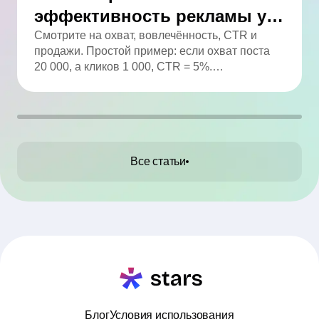
эффективность рекламы у
блогера: полный гайд
Смотрите на охват, вовлечённость, CTR и
продажи. Простой пример: если охват поста
20 000, а кликов 1 000, CTR = 5%.
Анализируйте статистику и сравнивайте с
целями.
Все статьи
Блог
Условия использования