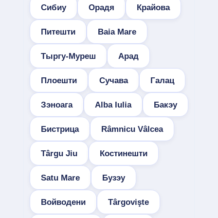
Сибиу
Орадя
Крайова
Питешти
Baia Mare
Тыргу-Муреш
Арад
Плоешти
Сучава
Галац
Зэноага
Alba Iulia
Бакэу
Бистрица
Râmnicu Vâlcea
Târgu Jiu
Костинешти
Satu Mare
Бузэу
Войводени
Târgovişte