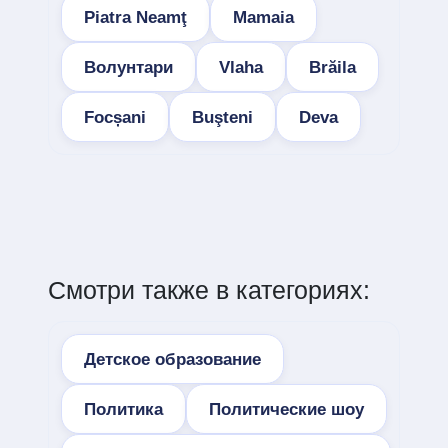
Piatra Neamţ
Mamaia
Волунтари
Vlaha
Brăila
Focșani
Buşteni
Deva
Смотри также в категориях:
Детское образование
Политика
Политические шоу