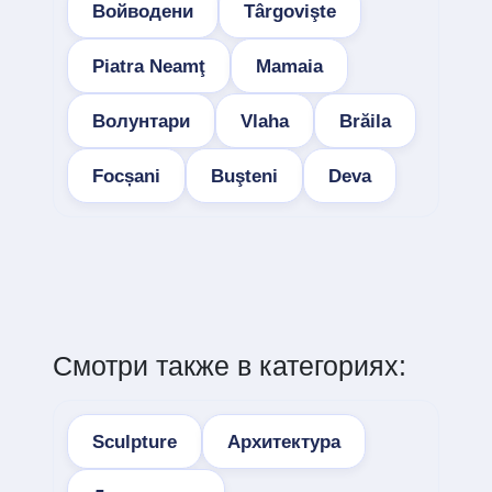
Войводени
Târgovişte
Piatra Neamţ
Mamaia
Волунтари
Vlaha
Brăila
Focșani
Buşteni
Deva
Смотри также в категориях:
Sculpture
Архитектура