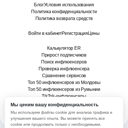
Блог
Условия использования
Политика конфиденциальности
Политика возврата средств
Войти в кабинет
Регистрация
Цены
Калькулятор ER
Прирост подписчиков
Поиск инфлюенсеров
Проверка инфлюенсера
Сравнение сервисов
Топ 50 инфлюенсеров из Молдовы
Топ 50 инфлюенсеров из Румынии
TikTok-инфлюенсеры
info@stars.md
Мы ценим вашу конфиденциальность
Мы используем файлы cookie для анализа трафика и
улучшения вашего опыта. Вы можете принять все
cookie или продолжить только с необходимыми.