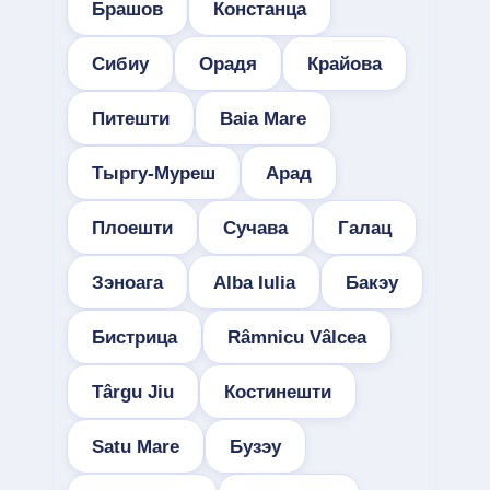
Брашов
Констанца
Сибиу
Орадя
Крайова
Питешти
Baia Mare
Тыргу-Муреш
Арад
Плоешти
Сучава
Галац
Зэноага
Alba Iulia
Бакэу
Бистрица
Râmnicu Vâlcea
Târgu Jiu
Костинешти
Satu Mare
Бузэу