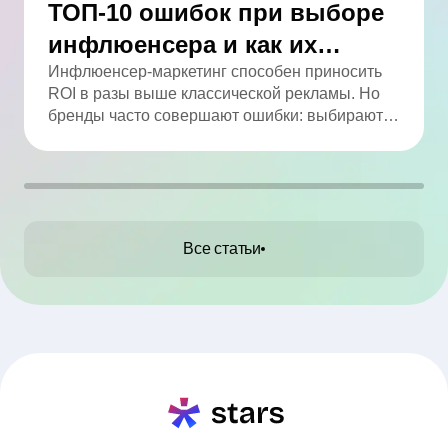
ТОП-10 ошибок при выборе
инфлюенсера и как их
избежать
Инфлюенсер-маркетинг способен приносить
ROI в разы выше классической рекламы. Но
бренды часто совершают ошибки: выбирают
по числу подписчиков, игнорируют
вовлечённость, не проверяют аудиторию и
работают без договора. В статье мы собрали
ТОП-10 промахов и практические советы, как
их избежать.
Все статьи