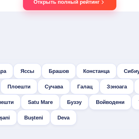
Открыть полный рейтинг
ра
Яссы
Брашов
Констанца
Сиби
Плоешти
Сучава
Галац
Зэноага
нешти
Satu Mare
Бузэу
Войводени
șani
Buşteni
Deva