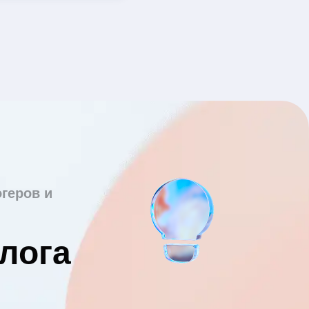
геров и
лога