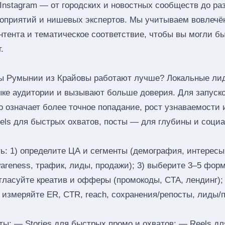
 Instagram — от городских и новостных сообществ до ра
оприятий и нишевых экспертов. Мы учитываем вовлечён
онтента и тематическое соответствие, чтобы вы могли б
.
ы Румынии из Крайовы работают лучше? Локальные ли
языке аудитории и вызывают больше доверия. Для запуск
о означает более точное попадание, рост узнаваемости
eels для быстрых охватов, посты — для глубины и соци
ь: 1) определите ЦА и сегменты (демография, интересы,
reness, трафик, лиды, продажи); 3) выберите 3–5 формат
согласуйте креатив и офферы (промокоды, CTA, лендинг);
) измеряйте ER, CTR, reach, сохранения/репосты, лиды/
: — Stories для быстрых промо и охватов; — Reels дл