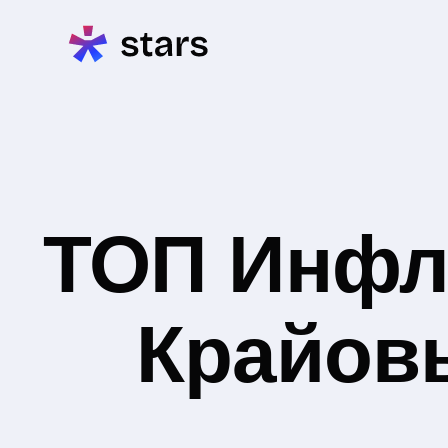
ТОП Инфл
Крайовы