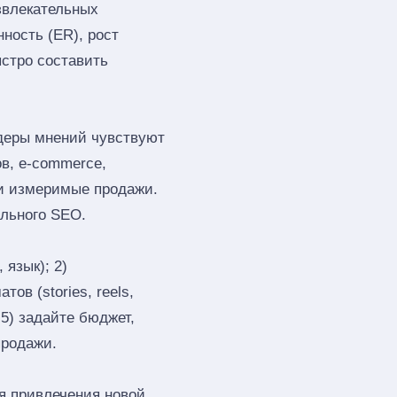
звлекательных
ность (ER), рост
ыстро составить
деры мнений чувствуют
ов, e‑commerce,
 и измеримые продажи.
ального SEO.
 язык); 2)
ов (stories, reels,
 5) задайте бюджет,
продажи.
я привлечения новой