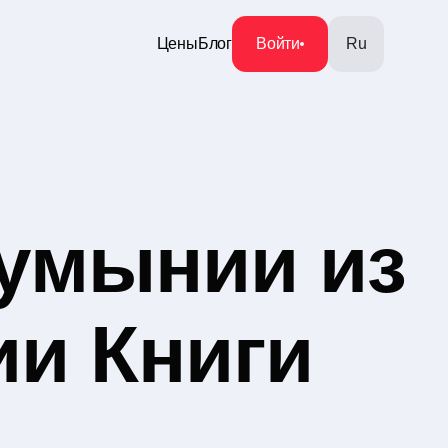
Цены
Блог
Войти
Ru
умынии из
ии Книги