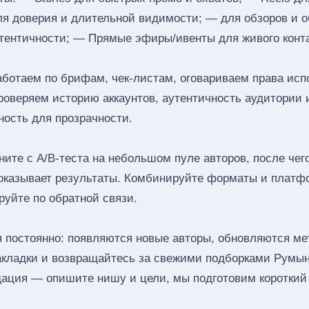
ля доверия и длительной видимости; — для обзоров и 
тентичности; — Прямые эфиры/ивенты для живого конта
аботаем по брифам, чек‑листам, оговариваем права исп
роверяем историю аккаунтов, аутентичность аудитории 
ность для прозрачности.
ите с A/B‑теста на небольшом пуле авторов, после че
показывает результаты. Комбинируйте форматы и платф
руйте по обратной связи.
 постоянно: появляются новые авторы, обновляются мет
акладки и возвращайтесь за свежими подборками Румы
ация — опишите нишу и цели, мы подготовим короткий 