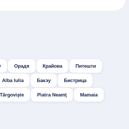
у
Орадя
Крайова
Питешти
Alba Iulia
Бакэу
Бистрица
Târgovişte
Piatra Neamţ
Mamaia