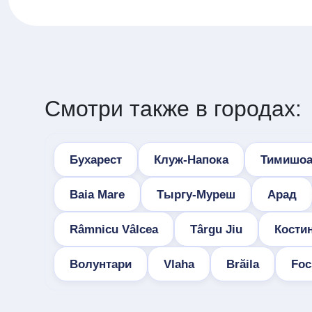
Смотри также в городах:
Бухарест
Клуж-Напока
Тимишоа
Baia Mare
Тыргу-Муреш
Арад
Râmnicu Vâlcea
Târgu Jiu
Кости
Волунтари
Vlaha
Brăila
Foc