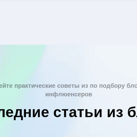
ейте практические советы из по подбору бло
инфлюенсеров
ледние статьи из б