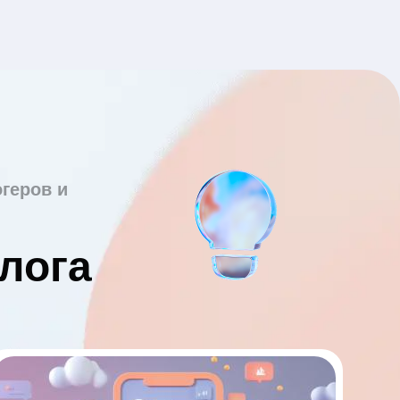
геров и
лога