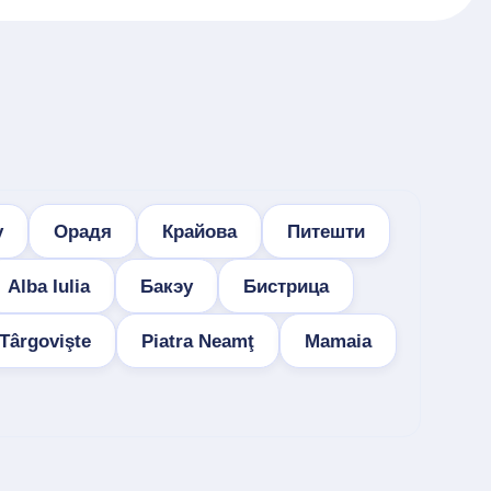
у
Орадя
Крайова
Питешти
Alba Iulia
Бакэу
Бистрица
Târgovişte
Piatra Neamţ
Mamaia