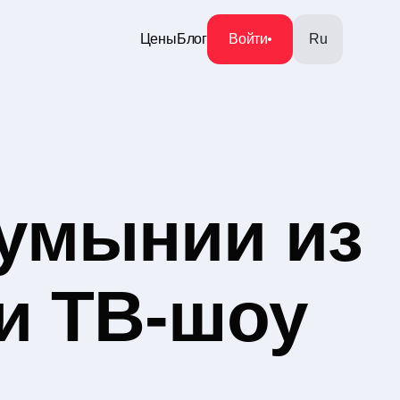
Цены
Блог
Войти
Ru
умынии из
и ТВ-шоу