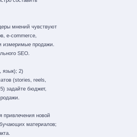
ыстро составить
деры мнений чувствуют
ов, e‑commerce,
 и измеримые продажи.
ального SEO.
 язык); 2)
ов (stories, reels,
 5) задайте бюджет,
продажи.
я привлечения новой
обучающих материалов;
кта.