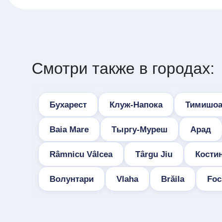
Смотри также в городах:
Бухарест
Клуж-Напока
Тимишоа
Baia Mare
Тыргу-Муреш
Арад
Râmnicu Vâlcea
Târgu Jiu
Кости
Волунтари
Vlaha
Brăila
Foc