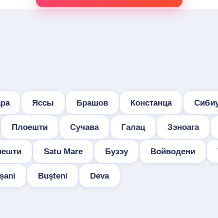
ра
Яссы
Брашов
Констанца
Сиби
Плоешти
Сучава
Галац
Зэноага
нешти
Satu Mare
Бузэу
Войводени
șani
Buşteni
Deva