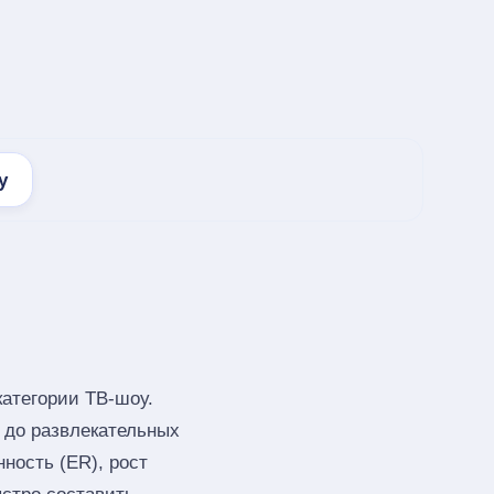
у
атегории ТВ-шоу.
в до развлекательных
ность (ER), рост