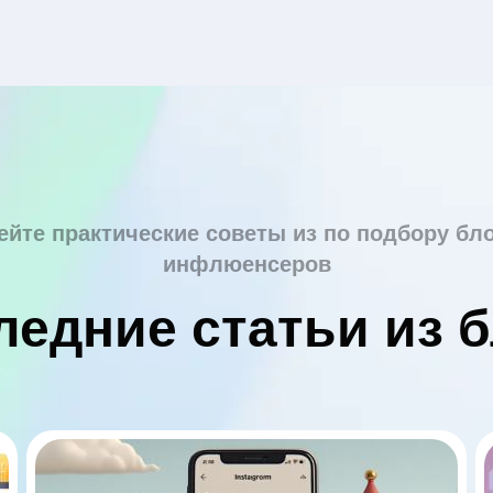
ейте практические советы из по подбору бло
инфлюенсеров
ледние статьи из б