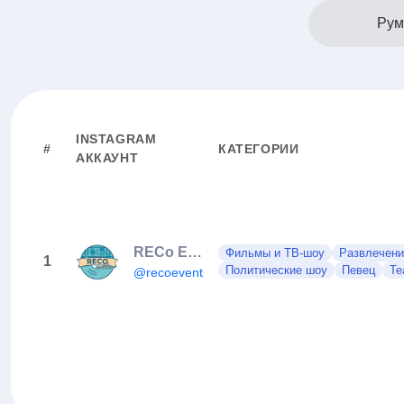
Рум
INSTAGRAM
#
КАТЕГОРИИ
АККАУНТ
RECo Events
Фильмы и ТВ-шоу
Развлечени
1
Политические шоу
Певец
Те
@recoevents