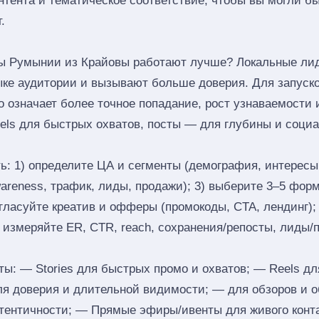
онтента и тематическое соответствие, чтобы вы могли б
.
ы Румынии из Крайовы работают лучше? Локальные ли
языке аудитории и вызывают больше доверия. Для запуск
о означает более точное попадание, рост узнаваемости
eels для быстрых охватов, посты — для глубины и соци
ь: 1) определите ЦА и сегменты (демография, интересы,
reness, трафик, лиды, продажи); 3) выберите 3–5 формат
согласуйте креатив и офферы (промокоды, CTA, лендинг);
) измеряйте ER, CTR, reach, сохранения/репосты, лиды/
: — Stories для быстрых промо и охватов; — Reels дл
ля доверия и длительной видимости; — для обзоров и 
тентичности; — Прямые эфиры/ивенты для живого конта