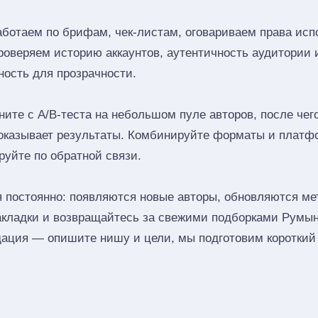
аботаем по брифам, чек‑листам, оговариваем права исп
роверяем историю аккаунтов, аутентичность аудитории 
ность для прозрачности.
ите с A/B‑теста на небольшом пуле авторов, после че
показывает результаты. Комбинируйте форматы и платф
руйте по обратной связи.
 постоянно: появляются новые авторы, обновляются мет
акладки и возвращайтесь за свежими подборками Румы
ация — опишите нишу и цели, мы подготовим короткий 