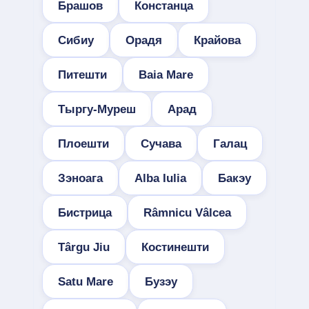
Брашов
Констанца
Сибиу
Орадя
Крайова
Питешти
Baia Mare
Тыргу-Муреш
Арад
Плоешти
Сучава
Галац
Зэноага
Alba Iulia
Бакэу
Бистрица
Râmnicu Vâlcea
Târgu Jiu
Костинешти
Satu Mare
Бузэу