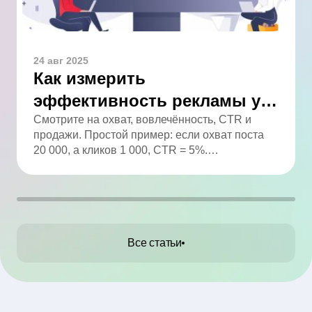
24 авг 2025
Как измерить
эффективность рекламы у
блогера: полный гайд
Смотрите на охват, вовлечённость, CTR и
продажи. Простой пример: если охват поста
20 000, а кликов 1 000, CTR = 5%.
Анализируйте статистику и сравнивайте с
целями.
Все статьи