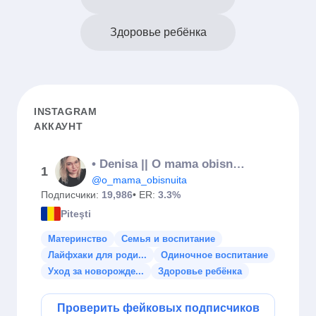
Здоровье ребёнка
INSTAGRAM
АККАУНТ
• Denisa || O mama obisnuita •
1
@o_mama_obisnuita
Подписчики:
19,986
• ER:
3.3%
Piteşti
Материнство
Семья и воспитание
Лайфхаки для роди...
Одиночное воспитание
Уход за новорожде...
Здоровье ребёнка
Проверить фейковых подписчиков