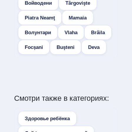
Войводени
Târgovişte
Piatra Neamţ
Mamaia
Волунтари
Vlaha
Brăila
Focșani
Buşteni
Deva
Смотри также в категориях:
Здоровье ребёнка