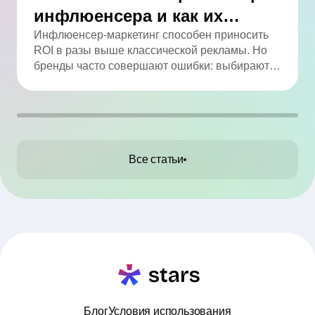
инфлюенсера и как их
избежать
Инфлюенсер-маркетинг способен приносить
ROI в разы выше классической рекламы. Но
бренды часто совершают ошибки: выбирают
по числу подписчиков, игнорируют
вовлечённость, не проверяют аудиторию и
работают без договора. В статье мы собрали
ТОП-10 промахов и практические советы, как
их избежать.
Все статьи
Блог
Условия использования