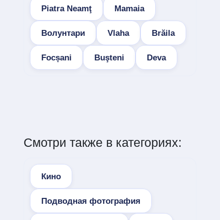
Piatra Neamţ
Mamaia
Волунтари
Vlaha
Brăila
Focșani
Buşteni
Deva
Смотри также в категориях:
Кино
Подводная фотография