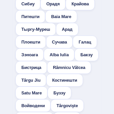
Сибиу
Орадя
Крайова
Питешти
Baia Mare
Тыргу-Муреш
Арад
Плоешти
Сучава
Галац
Зэноага
Alba Iulia
Бакэу
Бистрица
Râmnicu Vâlcea
Târgu Jiu
Костинешти
Satu Mare
Бузэу
Войводени
Târgovişte