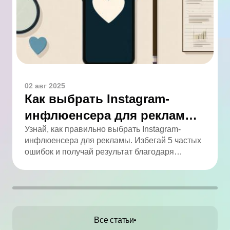
02 авг 2025
Как выбрать Instagram-
инфлюенсера для рекламы:
5 ошибок, которых легко
Узнай, как правильно выбрать Instagram-
инфлюенсера для рекламы. Избегай 5 частых
избежать
ошибок и получай результат благодаря
аналитике.
Все статьи