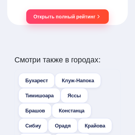
Открыть полный рейтинг
Смотри также в городах:
Бухарест
Клуж-Напока
Тимишоара
Яссы
Брашов
Констанца
Сибиу
Орадя
Крайова