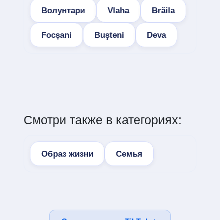
Волунтари
Vlaha
Brăila
Focșani
Buşteni
Deva
Смотри также в категориях:
Образ жизни
Семья