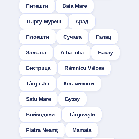
Питешти
Baia Mare
Тыргу-Муреш
Арад
Плоешти
Сучава
Галац
Зэноага
Alba Iulia
Бакэу
Бистрица
Râmnicu Vâlcea
Târgu Jiu
Костинешти
Satu Mare
Бузэу
Войводени
Târgovişte
Piatra Neamţ
Mamaia